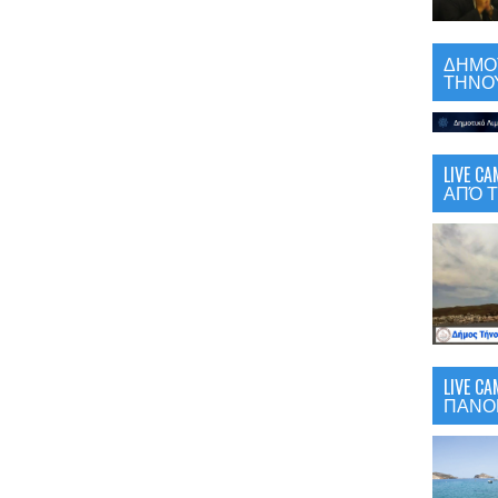
ΔΗΜΟΤ
ΤΗΝΟΥ
LIVE 
ΑΠΌ Τ
LIVE C
ΠΑΝΟ