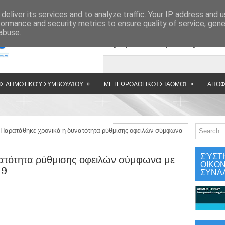
»
deliver its services and to analyze traffic. Your IP address and 
formance and security metrics to ensure quality of service, gen
abuse.
Εμφανιζόμενη αν
»
»
Σ ΔΗΜΟΤΙΚΟΎ ΣΥΜΒΟΥΛΊΟΥ
ΜΕΤΕΩΡΟΛΟΓΙΚΟΊ ΣΤΑΘΜΟΊ
ΑΠΟΦ
Παρατάθηκε χρονικά η δυνατότητα ρύθμισης οφειλών σύμφωνα
ΣΎΣΤ
ατότητα ρύθμισης οφειλών σύμφωνα με
ΟΙΚΟ
19
ΣΥΝΑ