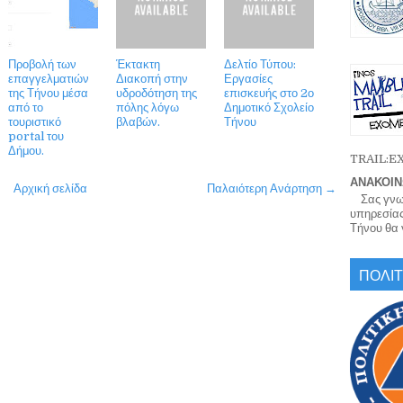
Προβολή των
Έκτακτη
Δελτίο Τύπου:
επαγγελματιών
Διακοπή στην
Εργασίες
της Τήνου μέσα
υδροδότηση της
επισκευής στο 2ο
από το
πόλης λόγω
Δημοτικό Σχολείο
τουριστικό
βλαβών.
Τήνου
portal του
Δήμου.
TRAIL:
ΑΝΑΚΟΙΝ
Αρχική σελίδα
Παλαιότερη Ανάρτηση →
Σας γνωρί
υπηρεσίας
Τήνου θα γ
ΠΟΛΙΤ