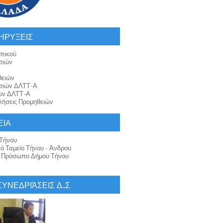
ΗΡΥΞΕΙΣ
πικού
σιών
θειών
σιών ΔΛΤΤ-Α
ών ΔΛΤΤ-Α
ήσεις Προμηθειών
ΕΙΑ
Τήνου
κό Ταμείο Τήνου - Άνδρου
ό Πρόσωπο Δήμου Τήνου
 ΣΥΝΕΔΡΙΆΣΕΙΣ Δ..Σ