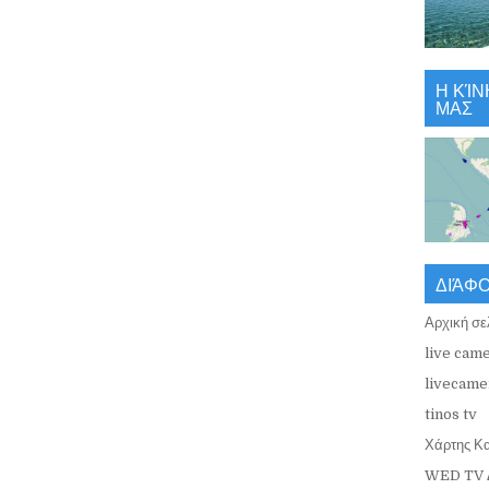
Η ΚΊΝ
ΜΑΣ
ΔΙΆΦ
Αρχική σε
live came
livecamer
tinos tv
Χάρτης Κ
WED TV 