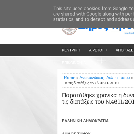
»
»
HOME
ΔΉΜΟΣ ΤΉΝΟΥ
This site uses cookies from Google to 
are shared with Google along with per
statistics, and to detect and address 
»
ΚΕΝΤΡΙΚΉ
ΑΙΡΕΤΟΊ
ΑΠΟΦΆΣΕΙ
ΕΠΙΚΟΙΝΩΝΊΑ
Home
»
Ανακοινώσεις
,
Δελτία Τύπου
» 
με τις διατάξεις του Ν.4611/2019
Παρατάθηκε χρονικά η δυν
τις διατάξεις του Ν.4611/20
ΕΛΛΗΝΙΚΗ ΔΗΜΟΚΡΑΤΙΑ