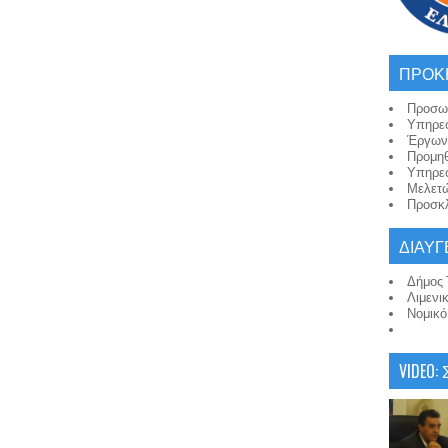
ΠΡΟΚ
Προσω
Υπηρε
Έργων
Προμη
Υπηρε
Μελετ
Προσκλ
ΔΙΑΥΓ
Δήμος 
Λιμενι
Νομικ
VIDEO: