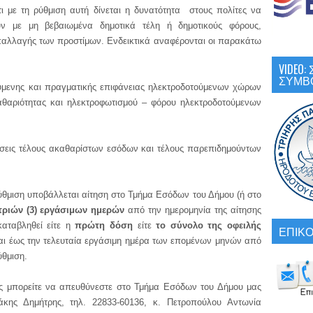
 ρύθμιση αυτή δίνεται η δυνατότητα στους πολίτες να
υν με μη βεβαιωμένα δημοτικά τέλη ή δημοτικούς φόρους,
παλλαγής των προστίμων. Ενδεικτικά αναφέρονται οι παρακάτω
VIDEO
ΣΥΜΒ
ύμενης και πραγματικής επιφάνειας ηλεκτροδοτούμενων χώρων
αθαριότητας και ηλεκτροφωτισμού – φόρου ηλεκτροδοτούμενων
σεις τέλους ακαθαρίστων εσόδων και τέλους παρεπιδημούντων
η υποβάλλεται αίτηση στο Τμήμα Εσόδων του Δήμου (ή στο
τριών (3) εργάσιμων ημερών
από την ημερομηνία της αίτησης
αταβληθεί είτε η
πρώτη δόση
είτε
το σύνολο της οφειλής
ΕΠΙΚΟ
ται έως την τελευταία εργάσιμη ημέρα των επομένων μηνών από
ύθμιση.
ρείτε να απευθύνεστε στο Τμήμα Εσόδων του Δήμου μας
άκης Δημήτρης, τηλ. 22833-60136, κ. Πετροπούλου Αντωνία