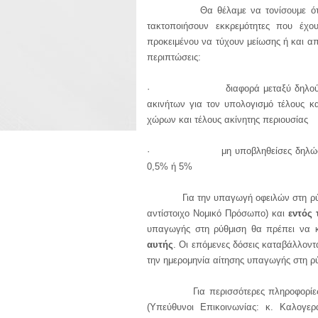
Θα θέλαμε να τονίσουμε ότι με τη
τακτοποιήσουν εκκρεμότητες που έχο
προκειμένου να τύχουν μείωσης ή και α
περιπτώσεις:
·
διαφορά μεταξύ δηλο
ακινήτων για τον υπολογισμό τέλους κ
χώρων και τέλους ακίνητης περιουσίας
·
μη υποβληθείσες δηλώ
0,5% ή 5%
Για την υπαγωγή οφειλών στη ρύθμισ
αντίστοιχο Νομικό Πρόσωπο) και
εντός 
υπαγωγής στη ρύθμιση θα πρέπει να κ
αυτής
. Οι επόμενες δόσεις καταβάλλον
την ημερομηνία αίτησης υπαγωγής στη ρ
Για περισσότερες πληροφορίες μπο
(Υπεύθυνοι Επικοινωνίας: κ. Καλογερ