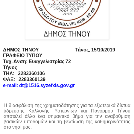
ΔΗΜΟΣ THNΟΥ Τήνος,
15
/
10
/2019
ΓΡΑΦΕΙΟ ΤΥΠΟΥ
Ταχ. Δνση: Ευαγγελιστρίας 72
Τήνος
ΤΗΛ: 2283360106
ΦΑΞ: 2283360139
e
-
mail
:
dt
@1516.
syzefxis
.
gov
.
gr
Η διασφάλιση της χρηματοδότησης για τα εξωτερικά δίκτυα
ύδρευσης Καλλονής, Υστερνίων και Πανόρμου Τήνου
αποτελεί άλλο ένα σημαντικό βήμα για την αναβάθμιση
βασικών υποδομών και τη βελτίωση της καθημερινότητας
στο νησί μας.