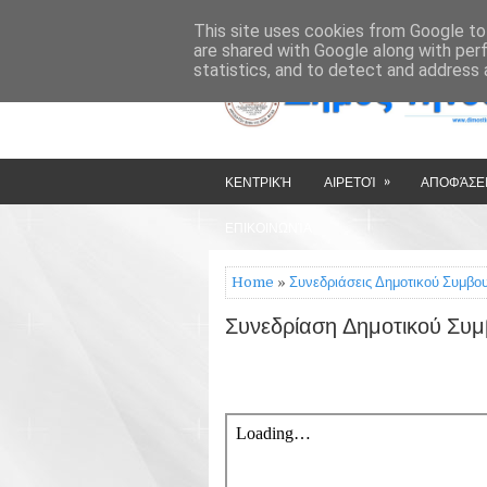
»
»
HOME
ΔΉΜΟΣ ΤΉΝΟΥ
This site uses cookies from Google to 
are shared with Google along with per
statistics, and to detect and address 
»
ΚΕΝΤΡΙΚΉ
ΑΙΡΕΤΟΊ
ΑΠΟΦΆΣΕΙ
ΕΠΙΚΟΙΝΩΝΊΑ
Home
»
Συνεδριάσεις Δημοτικού Συμβο
Συνεδρίαση Δημοτικού Συμ