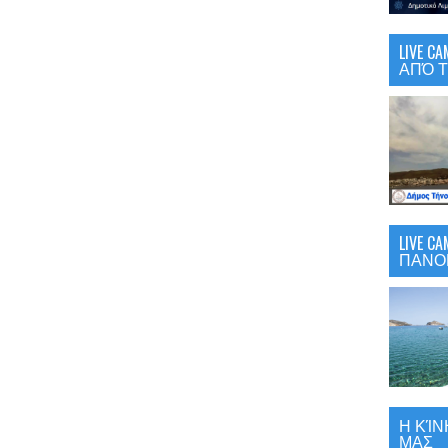
LIVE 
ΑΠΌ Τ
LIVE C
ΠΑΝΟ
Η ΚΊΝ
ΜΑΣ