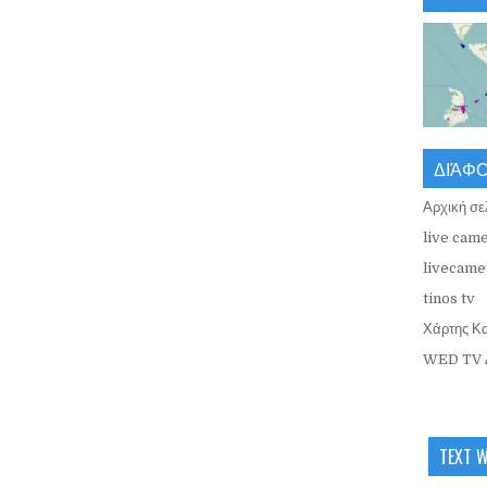
ΔΙΆΦ
Αρχική σε
live came
livecamer
tinos tv
Χάρτης Κ
WED TV 
TEXT 