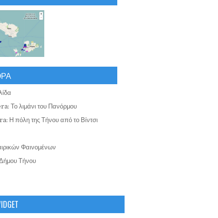
ΟΡΑ
λίδα
ra: Το λιμάνι του Πανόρμου
a: Η πόλη της Τήνου από το Βίντσι
αιρικών Φαινομένων
Δήμου Τήνου
WIDGET