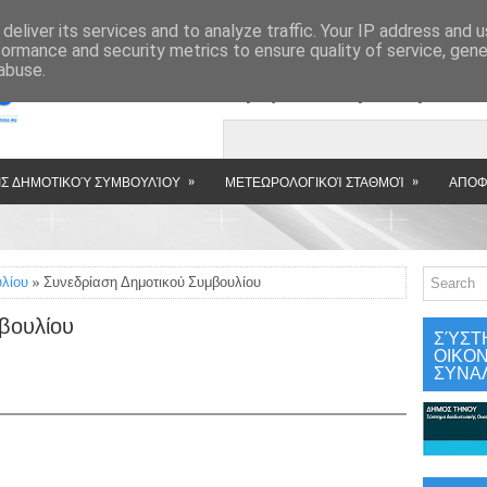
»
deliver its services and to analyze traffic. Your IP address and 
formance and security metrics to ensure quality of service, gen
abuse.
Εμφανιζόμενη αν
»
»
Σ ΔΗΜΟΤΙΚΟΎ ΣΥΜΒΟΥΛΊΟΥ
ΜΕΤΕΩΡΟΛΟΓΙΚΟΊ ΣΤΑΘΜΟΊ
ΑΠΟΦ
υλίου
» Συνεδρίαση Δημοτικού Συμβουλίου
βουλίου
ΣΎΣΤ
ΟΙΚΟ
ΣΥΝΑ