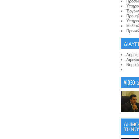
Προσω
Υπηρε
Έργων
Προμη
Υπηρε
Μελετ
Προσκλ
ΔΙΑΥΓ
Δήμος 
Λιμενι
Νομικ
VIDEO:
ΔΗΜΟΤ
ΤΗΝΟΥ