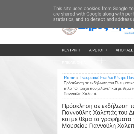
»
»
HOME
ΔΉΜΟΣ ΤΉΝΟΥ
This site uses cookies from Google to 
are shared with Google along with per
statistics, and to detect and address 
»
ΚΕΝΤΡΙΚΉ
ΑΙΡΕΤΟΊ
ΑΠΟΦΆΣΕΙ
ΕΠΙΚΟΙΝΩΝΊΑ
Home
»
Πνευματικό Εκπ/κο Κέντρο Πα
Πρόσκληση σε εκδήλωση του Πνευματικο
τίτλο “Οι τοίχοι που μιλάνε” και με θέμ
Γιαννούλη Χαλεπά.
Πρόσκληση σε εκδήλωση τ
Γιαννούλης Χαλεπάς του Δήμ
και με θέμα τα γραφήματα 
Μουσείου Γιαννούλη Χαλεπ