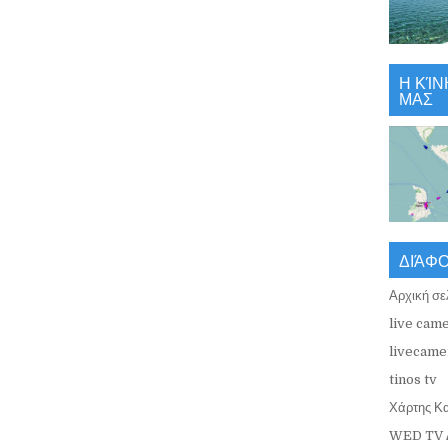
Η ΚΊΝ
ΜΑΣ
ΔΙΆΦ
Αρχική σε
live came
livecamer
tinos tv
Χάρτης Κ
WED TV 