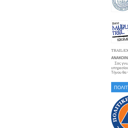
TRAIL:
ΑΝΑΚΟΙΝ
Σας γνωρί
υπηρεσίας
Τήνου θα γ
ΠΟΛΙΤ