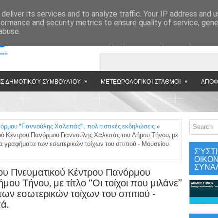
»
deliver its services and to analyze traffic. Your IP address and 
formance and security metrics to ensure quality of service, gen
abuse.
Εμφανιζόμενη αν
»
»
Σ ΔΗΜΟΤΙΚΟΎ ΣΥΜΒΟΥΛΊΟΥ
ΜΕΤΕΩΡΟΛΟΓΙΚΟΊ ΣΤΑΘΜΟΊ
ΑΠΟΦ
νόρμου "Γιαννούλης Χαλεπάς"
,
πολιτιστικές εκδηλώσεις
»
ύ Κέντρου Πανόρμου Γιαννούλης Χαλεπάς του Δήμου Τήνου, με
α τα γραφήματα των εσωτερικών τοίχων του σπιτιού - Μουσείου
ΣΎΣΤ
ΟΙΚΟ
ΣΥΝΑ
ου Πνευματικού Κέντρου Πανόρμου
ου Τήνου, με τίτλο “Οι τοίχοι που μιλάνε”
των εσωτερικών τοίχων του σπιτιού -
ά.