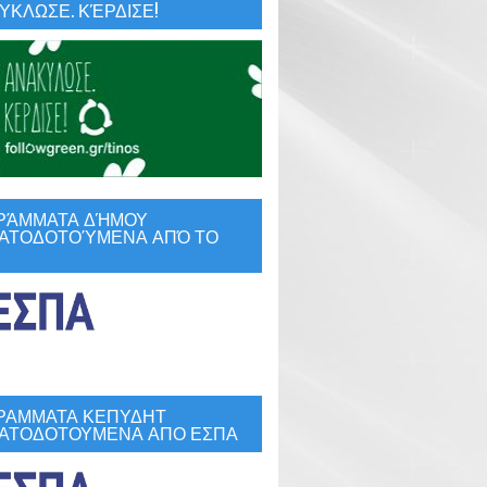
ΚΛΩΣΕ. ΚΈΡΔΙΣΕ!
ίχοι που μιλάνε”  και με θέμα τα γραφήματα των εσωτερικών τοίχω
ΡΆΜΜΑΤΑ ΔΉΜΟΥ
ΑΤΟΔΟΤΟΎΜΕΝΑ ΑΠΌ ΤΟ
την Παρασκευή 21 Δεκεμβρίου 2018, στις 16.00, στο αμφιθέατρο του Υ
αι φυσικά πρόσωπα που ανέδειξαν και προέβαλαν τη ζωή και το έργο του
ΡΑΜΜΑΤΑ ΚΕΠΥΔΗΤ
ΑΤΟΔΟΤΟΥΜΕΝΑ ΑΠΟ ΕΣΠΑ