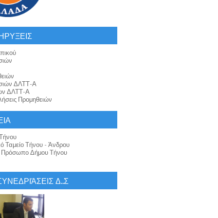
ΗΡΥΞΕΙΣ
πικού
σιών
θειών
σιών ΔΛΤΤ-Α
ών ΔΛΤΤ-Α
ήσεις Προμηθειών
ΕΙΑ
Τήνου
κό Ταμείο Τήνου - Άνδρου
ό Πρόσωπο Δήμου Τήνου
 ΣΥΝΕΔΡΙΆΣΕΙΣ Δ..Σ