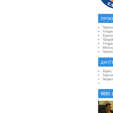
ΠΡΟΚ
Προσω
Υπηρε
Έργων
Προμη
Υπηρε
Μελετ
Προσκλ
ΔΙΑΥΓ
Δήμος 
Λιμενι
Νομικ
VIDEO: