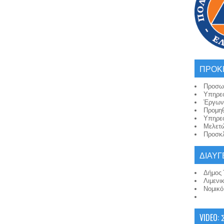
ΠΡΟΚ
Προσω
Υπηρε
Έργων
Προμη
Υπηρε
Μελετ
Προσκλ
ΔΙΑΥΓ
Δήμος 
Λιμενι
Νομικ
VIDEO: