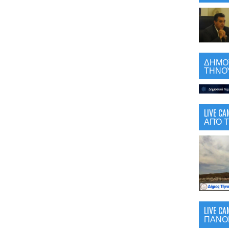
ΔΗΜΟΤ
ΤΗΝΟΥ
LIVE 
ΑΠΌ Τ
LIVE C
ΠΑΝΟ