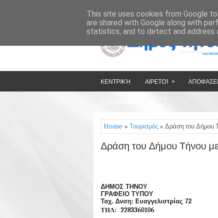
»
»
HOME
ΔΉΜΟΣ ΤΉΝΟΥ
This site uses cookies from Google to 
are shared with Google along with per
statistics, and to detect and address 
»
ΚΕΝΤΡΙΚΉ
ΑΙΡΕΤΟΊ
ΑΠΟΦΆΣΕΙ
ΕΠΙΚΟΙΝΩΝΊΑ
Home
»
Τουρισμός
» Δράση του Δήμου 
Δράση του Δήμου Τήνου με
ΔΗΜΟΣ THNΟΥ Τήνος,
ΓΡΑΦΕΙΟ ΤΥΠΟΥ
Ταχ. Δνση: Ευαγγε
ΤΗΛ: 228336