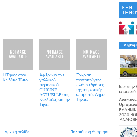
ΚΕΝΤ
ΤΗΝΟ
Δημοφι
Η Τήνος στον
Αφιέρωμα του
Έγκριση
Κινέζικο Τύπο
γαλλικού
τροποποίησης
περιοδικού
πλάνου δράσης
bar στην 
CUISINE
της τουριστικής
ιστοσελίδ
ACTUELLE στις
επιτροπής Δήμου
Κυκλάδες και την
Τήνου.
Ανακοίνω
Τήνο.
Ορισμέν
ΕΛΛΗΝΙΚ
2020 Ν
ΑΝΑΚΟΙΝΩ
Αρχική σελίδα
Παλαιότερη Ανάρτηση →