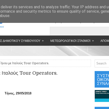
»
deliver its services and to analyze traffic. Your IP address and 
formance and security metrics to ensure quality of service, gen
abuse.
Εμφανιζόμενη αν
»
»
Σ ΔΗΜΟΤΙΚΟΎ ΣΥΜΒΟΥΛΊΟΥ
ΜΕΤΕΩΡΟΛΟΓΙΚΟΊ ΣΤΑΘΜΟΊ
ΑΠΟΦ
Τήνου με Ιταλούς Tour Operators.
 Ιταλούς Tour Operators.
ΣΎΣΤ
ΟΙΚΟ
ΣΥΝΑ
 29/05/2018
λιστρίας 72
0106