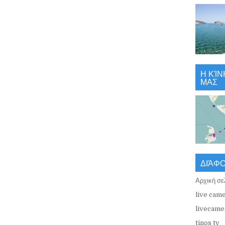
Η ΚΊΝ
ΜΑΣ
ΔΙΆΦ
Αρχική σε
live came
livecamer
tinos tv