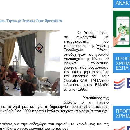
ΑΝΑΚΎ
μου Τήνου με Ιταλούς
Tour
Operators
Ο Δήμος Τήνου,
σε συνεργασία με
επαγγελματίες του
τουρισμού και την Ένωση
Ξενοδόχων Τήνου,
υποδέχτηκαν σε γνωστό
ΠΡΟΓ
Ξενοδοχείο της Τήνου 20
ΧΡΗΜ
Ιταλικά τουριστικά
ΕΣΠΑ
γραφεία που οργάνωσαν
την επίσκεψη στο νησί με
την εποπτεία του Tour
Operator KARLITALIA που
ειδικεύεται στην Ελλάδα
από το 1995.
Υπεύθυνος της
δράσης ο κ. Fausto
για το νησί μας και για τη δημιουργία τουριστικών πακέτων,
ΠΡΟΓ
υληθούν" σε 1000 περίπου Ιταλικά τουριστικά γραφεία που έχει
ΧΡΗΜ
νδιαφέρον για την ενδοχώρα του νησιού, τα χωριά μας και τις
την ιδιαίτερη γαστρονομία του τόπου μας.