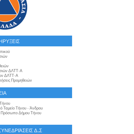
ΗΡΥΞΕΙΣ
πικού
σιών
θειών
σιών ΔΛΤΤ-Α
ών ΔΛΤΤ-Α
ήσεις Προμηθειών
ΕΙΑ
Τήνου
κό Ταμείο Τήνου - Άνδρου
ό Πρόσωπο Δήμου Τήνου
 ΣΥΝΕΔΡΙΆΣΕΙΣ Δ..Σ