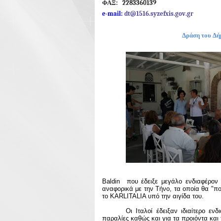
ΦΑΞ: 2283360139
e
-
mail
:
dt
@1516.
syzefxis
.
gov
.
gr
Δράση του Δή
Baldin που έδειξε μεγάλο ενδιαφέρον 
αναφορικά με την Τήνο, τα οποία θα "πο
το KARLITALIA υπό την αιγίδα του.
Οι Ιταλοί έδειξαν ιδιαίτερο ε
παραλίες καθώς και για τα προιόντα και 