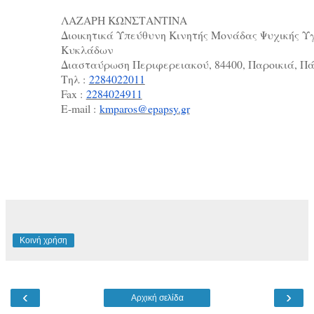
ΛΑΖΑΡΗ ΚΩΝΣΤΑΝΤΙΝΑ
Διοικητικά Υπεύθυνη Κινητής Μονάδας Ψυχικής Υγ
Κυκλάδων
Διασταύρωση Περιφερειακού, 84400, Παροικιά, Π
Τηλ :
2284022011
Fax :
2284024911
E-mail :
kmparos@epapsy.gr
Κοινή χρήση
‹
›
Αρχική σελίδα