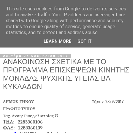
This site uses cookies from Google to deliver its services
and to analyze traffic. Your IP address and user-agent are
shared with Google along with performance and security
metrics to ensure quality of service, generate usage
statistics, and to detect and address abuse.
LEARN MORE
GOT IT
▼
Δευτέρα 27 Νοεμβρίου 2017
ΑΝΑΚΟΙΝΩΣΗ ΣΧΕΤΙΚΑ ΜΕ ΤΟ
ΠΡΟΓΡΑΜΜΑ ΕΠΙΣΚΕΨΕΩΝ ΚΙΝΗΤΗΣ
ΜΟΝΑΔΑΣ ΨΥΧΙΚΗΣ ΥΓΕΙΑΣ ΒΑ
ΚΥΚΛΑΔΩΝ
ΔΗΜΟΣ ΤΗΝΟΥ Τήνος, 28/9/2017
ΓΡΑΦΕΙΟ ΤΥΠΟΥ
Ταχ. Δνση: Ευαγγελιστρίας 72
ΤΗΛ: 2283360106
ΦΑΞ: 2283360139