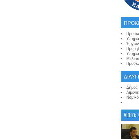
ΠΡΟΚ
Προσω
Υπηρε
Έργων
Προμη
Υπηρε
Μελετ
Προσκλ
ΔΙΑΥΓ
Δήμος 
Λιμενι
Νομικ
VIDEO: