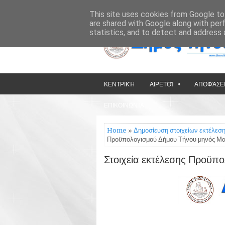
»
»
HOME
ΔΉΜΟΣ ΤΉΝΟΥ
This site uses cookies from Google to 
are shared with Google along with per
statistics, and to detect and address 
»
ΚΕΝΤΡΙΚΉ
ΑΙΡΕΤΟΊ
ΑΠΟΦΆΣΕΙ
ΕΠΙΚΟΙΝΩΝΊΑ
Home
»
Δημοσίευση στοιχείων εκτέλεσ
Προϋπολογισμού Δήμου Τήνου μηνός Μα
Στοιχεία εκτέλεσης Προϋπ