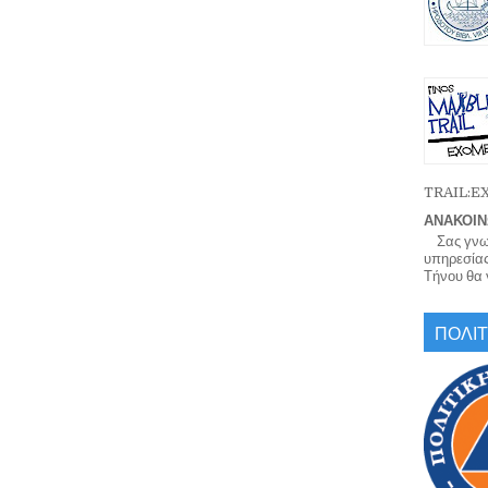
TRAIL:
ΑΝΑΚΟΙΝ
Σας γνωρί
υπηρεσίας
Τήνου θα γ
ΠΟΛΙΤ