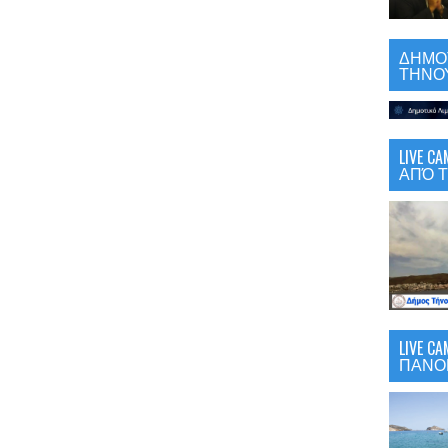
ΔΗΜΟΤ
ΤΗΝΟΥ
LIVE 
ΑΠΌ Τ
LIVE C
ΠΑΝΟ