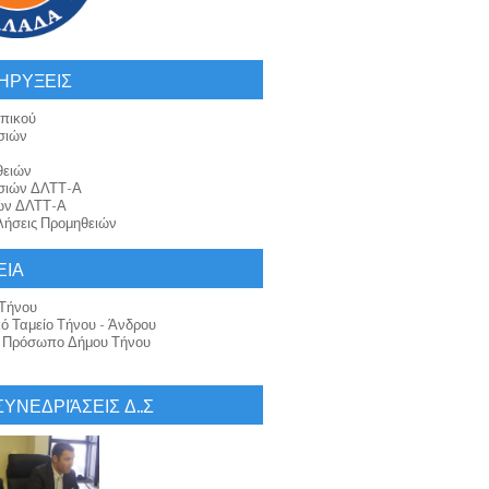
ΗΡΥΞΕΙΣ
πικού
σιών
θειών
σιών ΔΛΤΤ-Α
ών ΔΛΤΤ-Α
ήσεις Προμηθειών
ΕΙΑ
Τήνου
κό Ταμείο Τήνου - Άνδρου
ό Πρόσωπο Δήμου Τήνου
 ΣΥΝΕΔΡΙΆΣΕΙΣ Δ..Σ