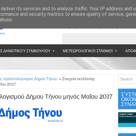
»
deliver its services and to analyze traffic. Your IP address and 
formance and security metrics to ensure quality of service, gen
abuse.
Εμφανιζόμενη αν
»
»
Σ ΔΗΜΟΤΙΚΟΎ ΣΥΜΒΟΥΛΊΟΥ
ΜΕΤΕΩΡΟΛΟΓΙΚΟΊ ΣΤΑΘΜΟΊ
ΑΠΟΦ
ης προϋπολογισμού Δήμου Τήνου.
» Στοιχεία εκτέλεσης
ΐου 2017
ΣΎΣΤ
ολογισμού Δήμου Τήνου μηνός Μαΐου 2017
ΟΙΚΟ
ΣΥΝΑ