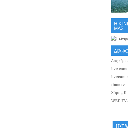
Η ΚΊΝ
ΜΑΣ
ΔΙΆΦ
Αρχική σε
live came
livecamer
tinos tv
Χάρτης Κ
WED TV 
TEXT 