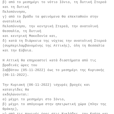
β) από το μεσημέρι το νότιο Ιόνιο, τη δυτική Στερεά 
και τη δυτική
Πελοπόννησο,
γ) από το βράδυ τα φαινόμενα θα επεκταθούν στην 
ανατολική
Πελοπόννησο, την κεντρική Στερεά, την ανατολική 
Θεσσαλία, τη δυτική
και κεντρική Μακεδονία και,
δ) κατά τη διάρκεια της νύχτας την ανατολική Στερεά
(συμπεριλαμβανομένης της Αττικής), όλη τη Θεσσαλία 
και την Εύβοια.
Η Αττική θα επηρεαστεί κατά διαστήματα από τις 
βραδινές ώρες του
Σαββάτου (05-11-2022) έως το μεσημέρι της Κυριακής 
(06-11-2022).
Την Κυριακή (06-11-2022) ισχυρές βροχές και 
καταιγίδες θα
εκδηλώνονται:
α) μέχρι το μεσημέρι στο Ιόνιο,
β) μέχρι το απόγευμα στην ηπειρωτική χώρα (πλην της 
Θράκης),
γ) από τις πρωινές ώρες στις Κυκλάδες, την Κρήτη και 