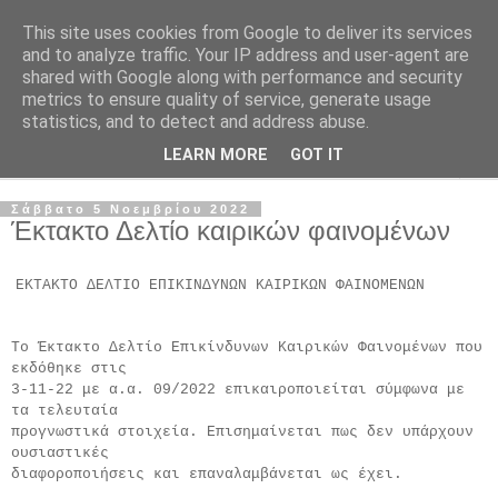
This site uses cookies from Google to deliver its services
and to analyze traffic. Your IP address and user-agent are
shared with Google along with performance and security
metrics to ensure quality of service, generate usage
statistics, and to detect and address abuse.
LEARN MORE
GOT IT
▼
Σάββατο 5 Νοεμβρίου 2022
Έκτακτο Δελτίο καιρικών φαινομένων
ΕΚΤΑΚΤΟ ΔΕΛΤΙΟ ΕΠΙΚΙΝΔΥΝΩΝ ΚΑΙΡΙΚΩΝ ΦΑΙΝΟΜΕΝΩΝ
Το Έκτακτο Δελτίο Επικίνδυνων Καιρικών Φαινομένων που 
εκδόθηκε στις
3-11-22 με α.α. 09/2022 επικαιροποιείται σύμφωνα με 
τα τελευταία
προγνωστικά στοιχεία. Επισημαίνεται πως δεν υπάρχουν 
ουσιαστικές
διαφοροποιήσεις και επαναλαμβάνεται ως έχει.