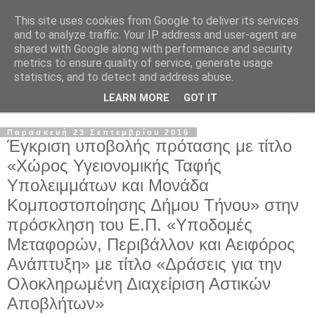
This site uses cookies from Google to deliver its services
and to analyze traffic. Your IP address and user-agent are
shared with Google along with performance and security
metrics to ensure quality of service, generate usage
statistics, and to detect and address abuse.
LEARN MORE
GOT IT
▼
Παρασκευή 23 Σεπτεμβρίου 2016
Έγκριση υποβολής πρότασης με τίτλο
«Χώρος Υγειονομικής Ταφής
Υπολειμμάτων και Μονάδα
Κομποστοποίησης Δήμου Τήνου» στην
πρόσκληση του Ε.Π. «Υποδομές
Μεταφορών, Περιβάλλον και Αειφόρος
Ανάπτυξη» με τίτλο «Δράσεις για την
Ολοκληρωμένη Διαχείριση Αστικών
Αποβλήτων»