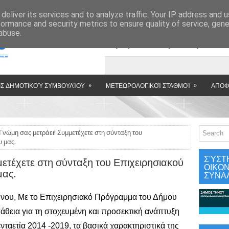
»
deliver its services and to analyze traffic. Your IP address and 
formance and security metrics to ensure quality of service, gen
abuse.
Εμφανιζόμενη αν
»
»
Σ ΔΗΜΟΤΙΚΟΎ ΣΥΜΒΟΥΛΊΟΥ
ΜΕΤΕΩΡΟΛΟΓΙΚΟΊ ΣΤΑΘΜΟΊ
ΑΠΟΦ
Γνώμη σας μετράει! Συμμετέχετε στη σύνταξη του
 μας.
ΣΎΣΤ
ετέχετε στη σύνταξη του Επιχειρησιακού
ΟΙΚΟ
μας.
ΣΥΝΑ
Τήνου, Με το Επιχειρησιακό Πρόγραμμα του Δήμου 
θεια για τη στοχευμένη και προσεκτική ανάπτυξη 
ταετία 2014 -2019, τα βασικά χαρακτηριστικά της 