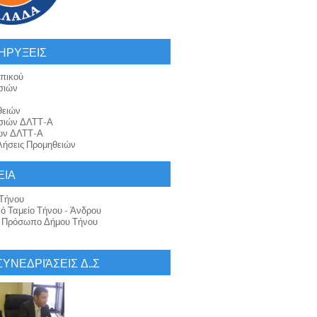
ΗΡΥΞΕΙΣ
πικού
σιών
θειών
σιών ΔΛΤΤ-Α
ών ΔΛΤΤ-Α
ήσεις Προμηθειών
ΕΙΑ
Τήνου
κό Ταμείο Τήνου - Άνδρου
ό Πρόσωπο Δήμου Τήνου
 ΣΥΝΕΔΡΙΆΣΕΙΣ Δ..Σ