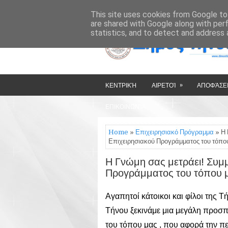
»
»
HOME
ΔΉΜΟΣ ΤΉΝΟΥ
This site uses cookies from Google to 
are shared with Google along with per
statistics, and to detect and address 
»
ΚΕΝΤΡΙΚΉ
ΑΙΡΕΤΟΊ
ΑΠΟΦΆΣΕΙ
ΕΠΙΚΟΙΝΩΝΊΑ
Home
»
Επιχειρησιακό Πρόγραμμα
» Η 
Επιχειρησιακού Προγράμματος του τόπου
Η Γνώμη σας μετράει! Συμμ
Προγράμματος του τόπου 
Αγαπητοί κάτοικοι και φίλοι της 
Τήνου ξεκινάμε μια μεγάλη προσπά
του τόπου μας , που αφορά την πεν