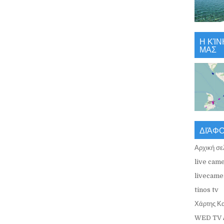
Η ΚΊΝ
ΜΑΣ
ΔΙΆΦ
Αρχική σε
live came
livecamer
tinos tv
Χάρτης Κ
WED TV 