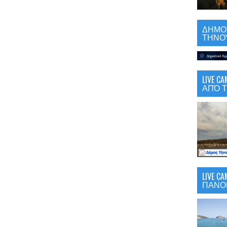
ΔΗΜΟΤ
ΤΗΝΟΥ
LIVE 
ΑΠΌ Τ
LIVE C
ΠΑΝΟ