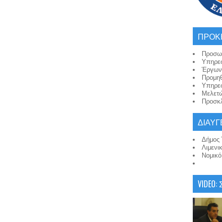
ΠΡΟΚ
Προσω
Υπηρε
Έργων
Προμη
Υπηρε
Μελετ
Προσκλ
ΔΙΑΥΓ
Δήμος 
Λιμενι
Νομικ
VIDEO: