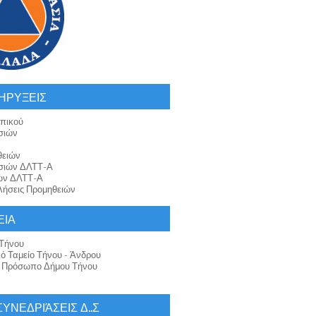
ΗΡΥΞΕΙΣ
πικού
σιών
θειών
σιών ΔΛΤΤ-Α
ών ΔΛΤΤ-Α
ήσεις Προμηθειών
ΕΙΑ
Τήνου
κό Ταμείο Τήνου - Άνδρου
ό Πρόσωπο Δήμου Τήνου
 ΣΥΝΕΔΡΙΆΣΕΙΣ Δ..Σ