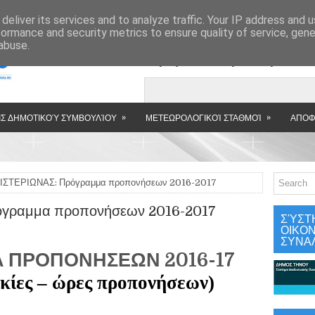
»
deliver its services and to analyze traffic. Your IP address and 
formance and security metrics to ensure quality of service, gen
abuse.
Εμφανιζόμενη αν
»
»
Σ ΔΗΜΟΤΙΚΟΎ ΣΥΜΒΟΥΛΊΟΥ
ΜΕΤΕΩΡΟΛΟΓΙΚΟΊ ΣΤΑΘΜΟΊ
ΑΠΟΦ
ΙΣΤΕΡΙΩΝΑΣ: Πρόγραμμα προπονήσεων 2016-2017
όγραμμα προπονήσεων 2016-2017
ΣΎΣΤ
ΟΙΚΟ
ΣΥΝΑ
ΡΟΓΡΑΜΜΑ ΠΡΟΠΟΝΗΣΕΩΝ 2016-17 
ικίες – ώρες προπονήσεων)