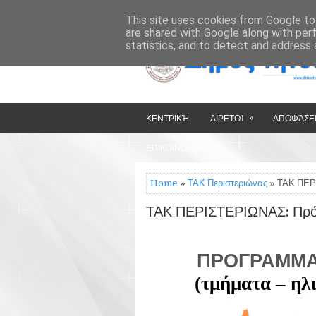
»
»
HOME
ΔΉΜΟΣ ΤΉΝΟΥ
This site uses cookies from Google to 
are shared with Google along with per
statistics, and to detect and address 
»
ΚΕΝΤΡΙΚΉ
ΑΙΡΕΤΟΊ
ΑΠΟΦΆΣΕΙ
ΕΠΙΚΟΙΝΩΝΊΑ
Home
»
ΤΑΚ Περιστεριώνας
» ΤΑΚ ΠΕΡ
ΤΑΚ ΠΕΡΙΣΤΕΡΙΩΝΑΣ: Πρ
            Π
(τμήματα – ηλ