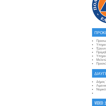
ΠΡΟΚ
Προσω
Υπηρε
Έργων
Προμη
Υπηρε
Μελετ
Προσκλ
ΔΙΑΥΓ
Δήμος 
Λιμενι
Νομικ
VIDEO: