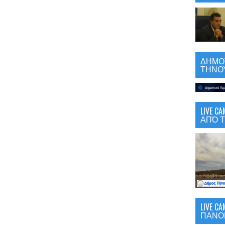
ΔΗΜΟΤ
ΤΗΝΟΥ
LIVE 
ΑΠΌ Τ
LIVE C
ΠΑΝΟ