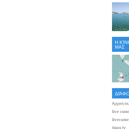
Η ΚΊΝ
ΜΑΣ
ΔΙΆΦ
Αρχική σε
live came
livecamer
tinos tv