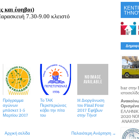
ΚΕΝΤ
ς και έφηβοι)
ΤΗΝΟ
Παρασκευή 7.30-9.00 κλειστό
Δημοφι
bar στην 
ιστοσελίδ
Πρόγραμμα
Το ΤΑΚ
H Διοργάνωση
Ανακοίνω
αγώνων
Περιστεριώνας
του Final Four
Ορισμέν
μπάσκετ 1-5
κόβει την πίτα
2017 Εφήβων
ΕΛΛΗΝΙΚ
Μαρτίου 2017
του
στην Τήνο!
2020 Ν
ΑΝΑΚΟΙΝΩ
Αρχική σελίδα
Παλαιότερη Ανάρτηση →