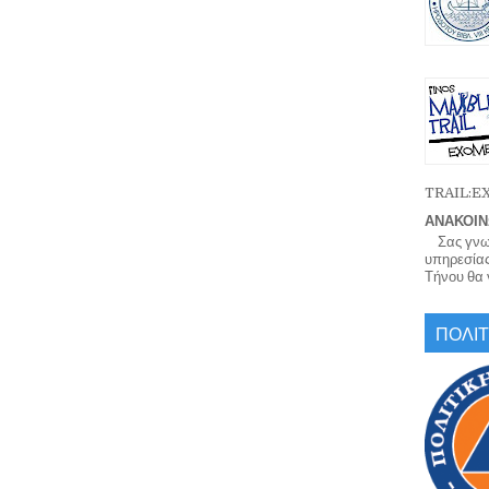
TRAIL:
ΑΝΑΚΟΙΝ
Σας γνωρί
υπηρεσίας
Τήνου θα γ
ΠΟΛΙΤ