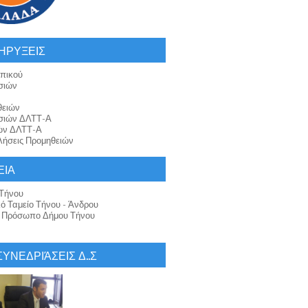
ΗΡΥΞΕΙΣ
πικού
σιών
θειών
σιών ΔΛΤΤ-Α
ών ΔΛΤΤ-Α
ήσεις Προμηθειών
ΕΙΑ
Τήνου
κό Ταμείο Τήνου - Άνδρου
ό Πρόσωπο Δήμου Τήνου
 ΣΥΝΕΔΡΙΆΣΕΙΣ Δ..Σ