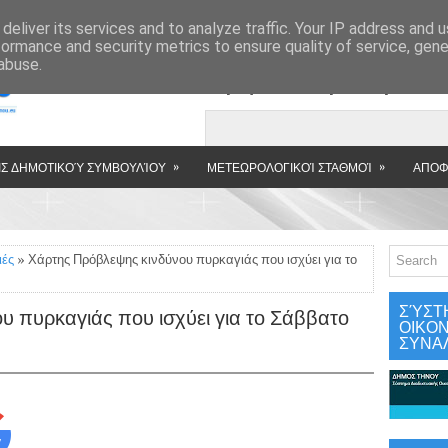
»
deliver its services and to analyze traffic. Your IP address and 
formance and security metrics to ensure quality of service, gen
abuse.
Εμφανιζόμενη αν
»
»
Σ ΔΗΜΟΤΙΚΟΎ ΣΥΜΒΟΥΛΊΟΥ
ΜΕΤΕΩΡΟΛΟΓΙΚΟΊ ΣΤΑΘΜΟΊ
ΑΠΟΦ
ιές
» Χάρτης Πρόβλεψης κινδύνου πυρκαγιάς που ισχύει για το
ΣΎΣΤ
υ πυρκαγιάς που ισχύει για το Σάββατο
ΟΙΚΟ
ΣΥΝΑ