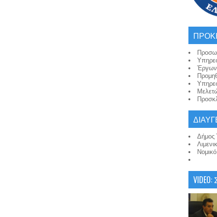
ΠΡΟΚ
Προσω
Υπηρε
Έργων
Προμη
Υπηρε
Μελετ
Προσκλ
ΔΙΑΥΓ
Δήμος 
Λιμενι
Νομικ
VIDEO: