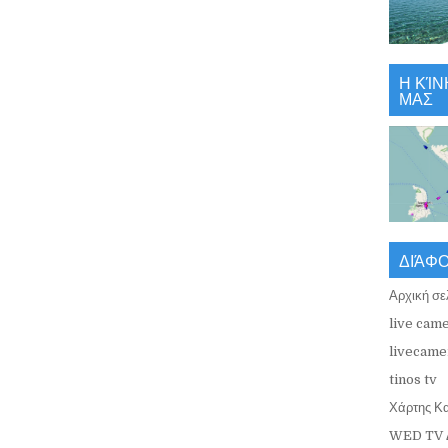
Η ΚΊΝ
ΜΑΣ
ΔΙΆΦ
Αρχική σε
live came
livecamer
tinos tv
Χάρτης Κ
WED TV 