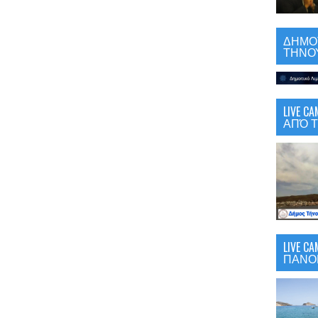
ΔΗΜΟΤ
ΤΗΝΟΥ
LIVE 
ΑΠΌ Τ
LIVE C
ΠΑΝΟ