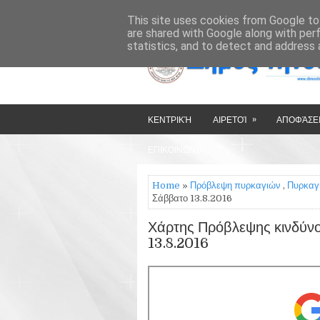
»
»
HOME
ΔΉΜΟΣ ΤΉΝΟΥ
This site uses cookies from Google to 
are shared with Google along with per
statistics, and to detect and address 
»
ΚΕΝΤΡΙΚΉ
ΑΙΡΕΤΟΊ
ΑΠΟΦΆΣΕΙ
ΕΠΙΚΟΙΝΩΝΊΑ
Home
»
Πρόβλεψη πυρκαγιών
,
Πυρκαγ
Σάββατο 13.8.2016
Χάρτης Πρόβλεψης κινδύνο
13.8.2016