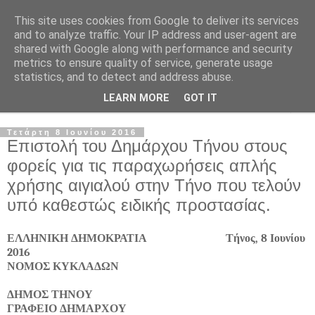
This site uses cookies from Google to deliver its services
and to analyze traffic. Your IP address and user-agent are
shared with Google along with performance and security
metrics to ensure quality of service, generate usage
statistics, and to detect and address abuse.
LEARN MORE
GOT IT
▼
Τετάρτη 8 Ιουνίου 2016
Επιστολή του Δημάρχου Τήνου στους
φορείς για τις παραχωρήσεις απλής
χρήσης αιγιαλού στην Τήνο που τελούν
υπό καθεστώς ειδικής προστασίας.
ΕΛΛΗΝΙΚΗ ΔΗΜΟΚΡΑΤΙΑ Τήνος, 8 Ιουνίου
2016
ΝΟΜΟΣ ΚΥΚΛΑΔΩΝ
ΔΗΜΟΣ ΤΗΝΟΥ
ΓΡΑΦΕΙΟ ΔΗΜΑΡΧΟΥ