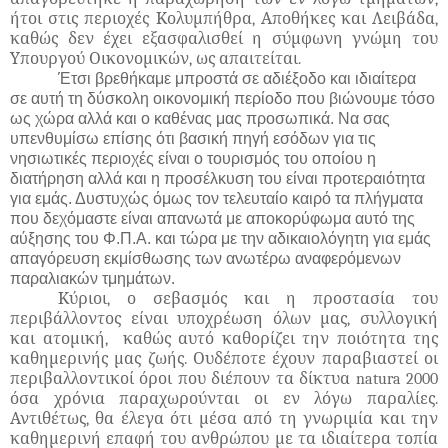
ήτοι στις περιοχές Κολυμπήθρα, Αποθήκες και Λειβάδα,
καθώς δεν έχει εξασφαλισθεί η σύμφωνη γνώμη του
Υπουργού Οικονομικών, ως απαιτείται.
Έτσι βρεθήκαμε μπροστά σε αδιέξοδο και ιδιαίτερα
σε αυτή τη δύσκολη οικονομική περίοδο που βιώνουμε τόσο
ως χώρα αλλά και ο καθένας μας προσωπικά. Να σας
υπενθυμίσω επίσης ότι βασική πηγή εσόδων για τις
νησιωτικές περιοχές είναι ο τουρισμός του οποίου η
διατήρηση αλλά και η προσέλκυση του είναι προτεραιότητα
για εμάς. Δυστυχώς όμως τον τελευταίο καιρό τα πλήγματα
που δεχόμαστε είναι απανωτά με αποκορύφωμα αυτό της
αύξησης του Φ.Π.Α. και τώρα με την αδικαιολόγητη για εμάς
απαγόρευση εκμίσθωσης των ανωτέρω αναφερόμενων
παραλιακών τμημάτων.
Κύριοι, ο σεβασμός και η προστασία του
περιβάλλοντος είναι υποχρέωση όλων μας, συλλογική
και ατομική, καθώς αυτό καθορίζει την ποιότητα της
καθημερινής μας ζωής. Ουδέποτε έχουν παραβιαστεί οι
περιβαλλοντικοί όροι που διέπουν τα δίκτυα
natura
2000
όσα χρόνια παραχωρούνται οι εν λόγω παραλίες.
Αντιθέτως, θα έλεγα ότι μέσα από τη γνωριμία και την
καθημερινή επαφή του ανθρώπου με τα ιδιαίτερα τοπία