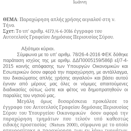
Ιωάννη
ΘΕΜΑ
: Παραχώρηση απλής χρήσης αιγιαλού στη ν.
Τήνο.
Σχετ:
Το υπ’ αριθμ. 4172/6-6-2016 έγγραφο του
Αυτοτελούς Γραφείου Δημόσιας Περιουσίας Σύρου.
Αξιότιμοι κύριοι.
Σύμφωνα με το υπ’ αριθμ. 78/26-4-2016 ΦΕΚ δόθηκε
παράταση ισχύος της με αριθμ. ΔΔΠ0005159/586β εξ/7-4-
2015 κοινής απόφασης των Υπουργών Οικονομικών και
Εσωτερικών όσον αφορά την παραχώρηση, με αντάλλαγμα,
του δικαιώματος απλής χρήσης αιγιαλού» και βάσει αυτού
έγιναν από μέρους μας όλες οι νόμιμες απαιτούμενες
διαδικασίες ούτως ώστε και φέτος να δημοπρατηθούν οι
παραλίες του νησιού μας.
Μεγάλη όμως δυσαρέσκεια προκάλεσε το
έγγραφο του Αυτοτελούς Γραφείου δημόσιας Περιουσίας
Σύρου του Υπουργείου Οικονομικών όσον αφορά την
παραχώρηση τμημάτων που τελούν υπό καθεστώς
ειδικής προστασίας (
Natura
2000), σύμφωνα με το οποίο
απαγορεύτηκε η παραχώρηση των εν λόγω τμημάτων,