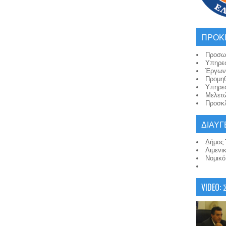
ΠΡΟΚ
Προσω
Υπηρε
Έργων
Προμη
Υπηρε
Μελετ
Προσκλ
ΔΙΑΥΓ
Δήμος 
Λιμενι
Νομικ
VIDEO: