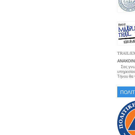
TRAIL:
ΑΝΑΚΟΙΝ
Σας γνωρί
υπηρεσίας
Τήνου θα γ
ΠΟΛΙΤ