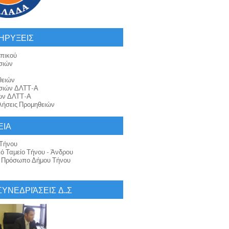
ΗΡΥΞΕΙΣ
πικού
σιών
θειών
σιών ΔΛΤΤ-Α
ών ΔΛΤΤ-Α
ήσεις Προμηθειών
ΕΙΑ
Τήνου
κό Ταμείο Τήνου - Άνδρου
ό Πρόσωπο Δήμου Τήνου
 ΣΥΝΕΔΡΙΆΣΕΙΣ Δ..Σ