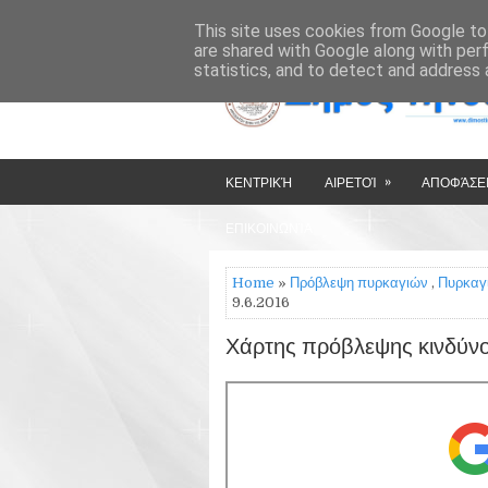
»
»
HOME
ΔΉΜΟΣ ΤΉΝΟΥ
This site uses cookies from Google to 
are shared with Google along with per
statistics, and to detect and address 
»
ΚΕΝΤΡΙΚΉ
ΑΙΡΕΤΟΊ
ΑΠΟΦΆΣΕΙ
ΕΠΙΚΟΙΝΩΝΊΑ
Home
»
Πρόβλεψη πυρκαγιών
,
Πυρκαγ
9.6.2016
Χάρτης πρόβλεψης κινδύνο