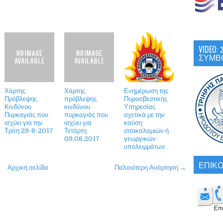
VIDEO
ΣΥΜΒ
Χάρτης
Χάρτης
Ενημέρωση της
Πρόβλεψης
πρόβλεψης
Πυροσβεστικής
Κινδύνου
κινδύνου
Υπηρεσίας
Πυρκαγιάς που
πυρκαγιάς που
σχετικά με την
ισχύει για την
ισχύει για
καύση
Τρίτη 29-8-2017
Τετάρτη
σιτοκαλαμιών ή
09.08.2017
γεωργικών
υπολειμμάτων
ΕΠΙΚΟ
Αρχική σελίδα
Παλαιότερη Ανάρτηση →