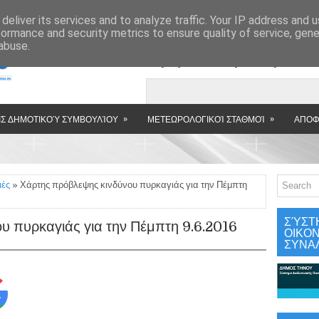
»
deliver its services and to analyze traffic. Your IP address and 
formance and security metrics to ensure quality of service, gen
abuse.
Εμφανιζόμενη αν
»
»
Σ ΔΗΜΟΤΙΚΟΎ ΣΥΜΒΟΥΛΊΟΥ
ΜΕΤΕΩΡΟΛΟΓΙΚΟΊ ΣΤΑΘΜΟΊ
ΑΠΟΦ
ιές
» Χάρτης πρόβλεψης κινδύνου πυρκαγιάς για την Πέμπτη
ΣΎΣΤ
υ πυρκαγιάς για την Πέμπτη 9.6.2016
ΟΙΚΟ
ΣΥΝΑ