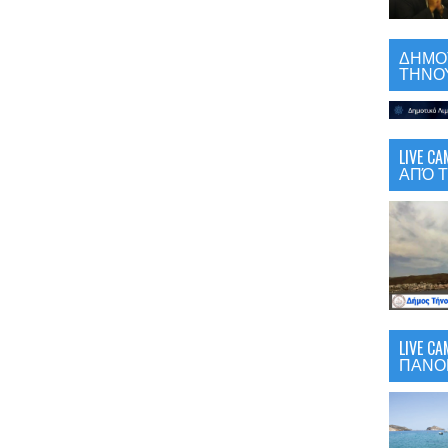
ΔΗΜΟΤ
ΤΗΝΟΥ
LIVE 
ΑΠΌ Τ
LIVE C
ΠΑΝΟ