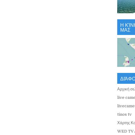
Η ΚΊΝ
ΜΑΣ
ΔΙΆΦ
Αρχική σε
live came
livecamer
tinos tv
Χάρτης Κ
WED TV 