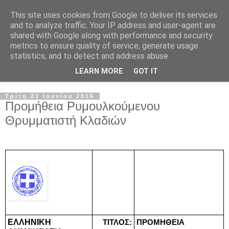
This site uses cookies from Google to deliver its services
and to analyze traffic. Your IP address and user-agent are
shared with Google along with performance and security
metrics to ensure quality of service, generate usage
statistics, and to detect and address abuse.
LEARN MORE
GOT IT
▼
Τρίτη 21 Ιουνίου 2016
Προμήθεια Ρυμουλκούμενου
Θρυμματιστή Κλαδιών
ΕΛΛΗΝΙΚΗ 
ΤΙΤΛΟΣ:
ΠΡΟΜΗΘΕΙΑ 