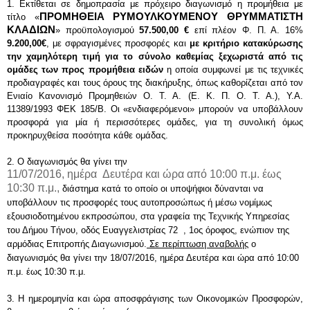
1. Εκτίθεται σε δημοπρασία με πρόχειρο διαγωνισμό η προμήθεια με 
ΠΡΟΜΗΘΕΙΑ ΡΥΜΟΥΛΚΟΥΜΕΝΟΥ ΘΡΥΜΜΑΤΙΣΤΗ 
τίτλο «
ΚΛΑΔΙΩΝ
» προϋπολογισμού
 57.500,00 €
 επί πλέον Φ. Π. Α. 16%
9.200,00€
, με σφραγισμένες προσφορές και
 με κριτήριο κατακύρωσης 
την χαμηλότερη τιμή για το σύνολο καθεμίας ξεχωριστά από τις 
ομάδες των προς προμήθεια ειδών
 η οποία συμφωνεί με τις τεχνικές 
προδιαγραφές και τους όρους της διακήρυξης, όπως καθορίζεται από τον 
Ενιαίο Κανονισμό Προμηθειών Ο. Τ. Α. (Ε. Κ. Π. Ο. Τ. Α.), Υ.Α. 
11389/1993 ΦΕΚ 185/Β. Οι «ενδιαφερόμενοι» μπορούν να υποβάλλουν 
προσφορά για μία ή περισσότερες ομάδες, για τη συνολική όμως 
προκηρυχθείσα ποσότητα κάθε ομάδας.
2. Ο διαγωνισμός θα γίνει την
11/07/2016, ημέρα Δευτέρα και ώρα από 10:00 π.μ. έως
10:30 π.μ.,
 διάστημα κατά το οποίο οι υποψήφιοι δύνανται να 
υποβάλλουν τις προσφορές τους αυτοπροσώπως ή μέσω νομίμως 
εξουσιοδοτημένου εκπροσώπου, στα γραφεία της Τεχνικής Υπηρεσίας 
του Δήμου Τήνου, οδός Ευαγγελιστρίας 72  , 1ος όροφος, ενώπιον της 
αρμόδιας Επιτροπής Διαγωνισμού.
 Σε περίπτωση αναβολής
 ο 
διαγωνισμός θα γίνει την 18/07/2016, ημέρα Δευτέρα και ώρα από 10:00 
π.μ. έως 10:30 π.μ.
3. Η ημερομηνία και ώρα αποσφράγισης των Οικονομικών Προσφορών, 