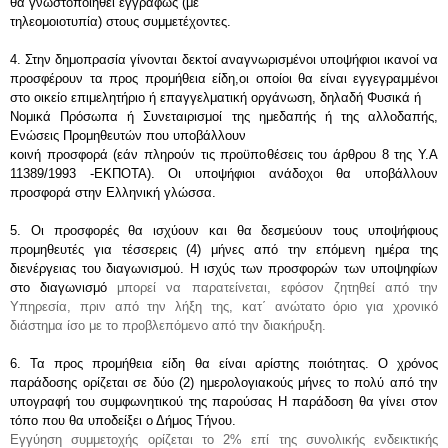
θα γνωστοποιηθεί εγγράφως (με
τηλεομοιοτυπία) στους συμμετέχοντες.
4. Στην δημοπρασία γίνονται δεκτοί αναγνωρισμένοι υποψήφιοι ικανοί να 
προσφέρουν τα προς προμήθεια είδη,οι οποίοι θα είναι εγγεγραμμένοι 
στο οικείο επιμελητήριο ή επαγγελματική οργάνωση, δηλαδή Φυσικά ή
Νομικά Πρόσωπα ή Συνεταιρισμοί της ημεδαπής ή της αλλοδαπής, 
Ενώσεις Προμηθευτών που υποβάλλουν
κοινή προσφορά (εάν πληρούν τις προϋποθέσεις του άρθρου 8 της Υ.Α 
11389/1993 -ΕΚΠΟΤΑ). Οι υποψήφιοι ανάδοχοι θα υποβάλλουν 
προσφορά στην Ελληνική γλώσσα.
5. Οι προσφορές θα ισχύουν και θα δεσμεύουν τους υποψήφιους 
προμηθευτές για τέσσερεις (4) μήνες από την επόμενη ημέρα της 
διενέργειας του διαγωνισμού. Η ισχύς των προσφορών των υποψηφίων 
στο διαγωνισμό 
μπορεί να παρατείνεται, εφόσον ζητηθεί από την 
Υπηρεσία, πριν από την λήξη της, κατ΄ ανώτατο όριο για 
χρονικό 
διάστημα ίσο με το προβλεπόμενο από την διακήρυξη.
6. Τα προς προμήθεια είδη θα είναι αρίστης ποιότητας. Ο χρόνος 
παράδοσης ορίζεται σε δύο (2) ημερολογιακούς μήνες το πολύ από την 
υπογραφή του συμφωνητικού της παρούσας Η παράδοση θα γίνει στον 
τόπο που θα υποδείξει ο Δήμος Τήνου.
Εγγύηση συμμετοχής ορίζεται το 2% επί της συνολικής ενδεικτικής 