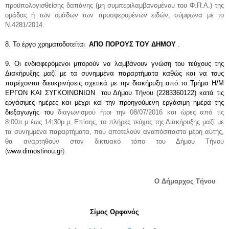
προϋπολογισθείσης δαπάνης (μη συμπεριλαμβανομένου του Φ.Π.Α.) της 
ομάδας ή των ομάδων των προσφερομένων ειδών, σύμφωνα με το 
Ν.4281/2014.
8. Το έργο χρηματοδοτείται  
ΑΠΟ ΠΟΡΟΥΣ ΤΟΥ ΔΗΜΟΥ
 .
9. Οι ενδιαφερόμενοι μπορούν να λαμβάνουν γνώση του τεύχους της 
Διακήρυξης μαζί με τα συνημμένα παραρτήματα καθώς και να τους 
παρέχονται διευκρινήσεις σχετικά με την διακήρυξη από το Τμήμα Η/Μ 
ΕΡΓΩΝ ΚΑΙ ΣΥΓΚΟΙΝΩΝΙΩΝ  του Δήμου Τήνου (2283360122) κατά τις 
εργάσιμες ημέρες και μέχρι και την προηγούμενη εργάσιμη ημέρα της 
διεξαγωγής του 
διαγωνισμού ήτοι την 08/07/2016 και ώρες από τις 
8:00π.μ έως 14:30μ.μ. Επίσης, το πλήρες τεύχος της Διακήρυξης μαζί με 
τα συνημμένα παραρτήματα, που αποτελούν αναπόσπαστα μέρη αυτής, 
θα αναρτηθούν στον δικτυακό τόπο του Δήμου Τήνου 
(
www.dimostinou.gr
).
                                                                         O Δήμαρχος Τήνου
Σίμος Ορφανός