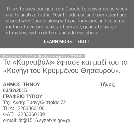
This site uses cookies from Google to deliver its services
and to analyze traffic. Your IP address and user-agent are
shared with Google along with performance and security
metrics to ensure quality of service, generate usage
statistics, and to detect and address abuse.
LEARN MORE
GOT IT
▼
Παρασκευή 19 Φεβρουαρίου 2016
Το «Καρναβάλι» έφτασε και μαζί του το
«Κυνήγι του Κρυμμένου Θησαυρού».
ΔΗΜΟΣ ΤΗΝΟΥ Τήνος,
03/02/2015
ΓΡΑΦΕΙΟ ΤΥΠΟΥ
Ταχ. Δνση: Ευαγγελιστρίας 72
ΤΗΛ
: 2283360106
ΦΑΞ
: 2283360139
e-mail: dt@1516.syzefxis.gov.gr