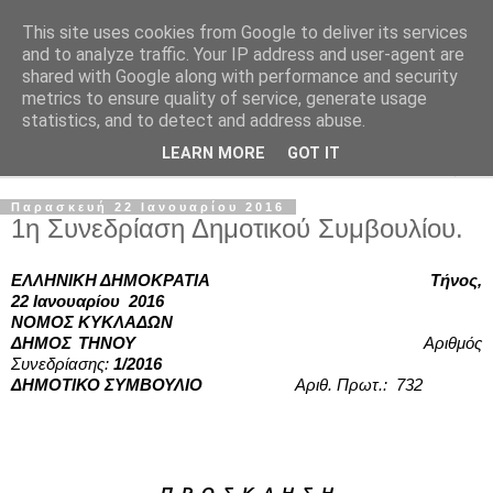
This site uses cookies from Google to deliver its services
and to analyze traffic. Your IP address and user-agent are
shared with Google along with performance and security
metrics to ensure quality of service, generate usage
statistics, and to detect and address abuse.
LEARN MORE
GOT IT
▼
Παρασκευή 22 Ιανουαρίου 2016
1η Συνεδρίαση Δημοτικού Συμβουλίου.
ΕΛΛΗΝΙΚΗ ΔΗΜΟΚΡΑΤΙΑ
Τήνος, 
22 Ιανουαρίου  2016
ΝΟΜΟΣ ΚΥΚΛΑΔΩΝ 
ΔΗΜΟΣ ΤΗΝΟΥ   
Αριθμός 
Συνεδρίασης:
 1/2016
ΔΗΜΟΤΙΚΟ ΣΥΜΒΟΥΛΙΟ 
Αριθ. Πρωτ.:  732