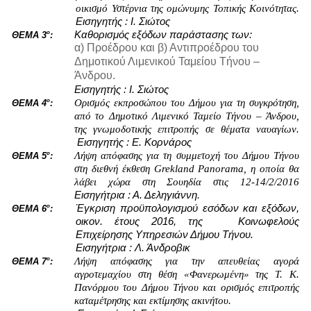
οικισμό Υστέρνια της ομώνυμης Τοπικής Κοινότητας. 
Εισηγητής : Ι. Σιώτος 
ο
Καθορισμός εξόδων παράστασης των:
ΘΕΜΑ 3
:
α) Προέδρου και β) Αντιπροέδρου του
Δημοτικού Λιμενικού Ταμείου Τήνου –
Άνδρου.
Εισηγητής : Ι. Σιώτος 
ο
Ορισμός εκπροσώπου του Δήμου για τη συγκρότηση, 
ΘΕΜΑ 4
:
από το Δημοτικό Λιμενικό Ταμείο Τήνου – Άνδρου, 
της γνωμοδοτικής επιτροπής σε θέματα ναυαγίων. 
Εισηγητής : Ε. Κορνάρος 
ο
Λήψη απόφασης για τη συμμετοχή του Δήμου Τήνου 
ΘΕΜΑ 5
:
στη διεθνή έκθεση Grekland Panorama, η οποία θα 
λάβει χώρα στη Σουηδία στις 12-14/2/2016 
Εισηγήτρια : Α. Δεληγιάννη
.
ο
Έγκριση προϋπολογισμού εσόδων και εξόδων, 
ΘΕΜΑ 6
:
οικον. έτους 2016, της   Κοινωφελούς 
Επιχείρησης Υπηρεσιών Δήμου Τήνου. 
Εισηγήτρια : Λ. Άνδροβικ
ο
Λήψη απόφασης για την απευθείας αγορά 
ΘΕΜΑ 7
:
αγροτεμαχίου στη θέση «Φανερωμένη» της Τ. Κ. 
Πανόρμου του Δήμου Τήνου και ορισμός επιτροπής 
καταμέτρησης και εκτίμησης ακινήτου.