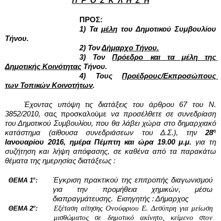
Π  Ρ  Ο  Σ  Κ  Λ  Η  Σ  Η
ΠΡΟΣ:
1) Τα 
μέλη
 του Δημοτικού Συμβουλίου 
Τήνου.
2) Τον 
Δήμαρχο Τήνου.
3) Τον 
Πρόεδρο και τα μέλη της 
Δημοτικής Κοινότητας
 Τήνου.
4) Τους 
Προέδρους/Εκπροσώπους 
των Τοπικών Κοινοτήτων
. 
Έχοντας υπόψη τις διατάξεις του άρθρου 67 του Ν. 
3852/2010, 
σας προσκαλούμε
 να προσέλθετε σε συνεδρίαση 
του Δημοτικού Συμβουλίου, που θα λάβει χώρα στο δημαρχιακό 
η
κατάστημα (αίθουσα συνεδριάσεων του Δ.Σ.), την 
28
Ιανουαρίου 2016, ημέρα Πέμπτη και ώρα 19.00 μ.μ. 
για τη 
συζήτηση και λήψη απόφασης, σε καθένα από τα παρακάτω 
θέματα της ημερησίας διατάξεως :
ο
Έγκριση πρακτικού της επιτροπής διαγωνισμού 
ΘΕΜΑ 1
:
για την προμήθεια χημικών, μέσω 
διαπραγμάτευσης.  Εισηγητής : Δήμαρχος 
ο
Εξέταση αίτησης Ονούφριου Ε. Δεσύπρη για μείωση 
ΘΕΜΑ 2
:
μισθώματος σε δημοτικό ακίνητο, κείμενο στον 