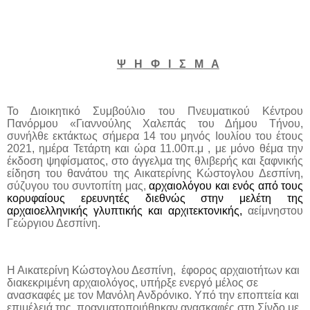
Ψ
Η
Φ
Ι
Σ
Μ
Α
Το Διοικητικό Συμβούλιο του Πνευματικού Κέντρου
Πανόρμου «Γιαννούλης Χαλεπάς του Δήμου Τήνου,
συνήλθε εκτάκτως σήμερα 14 του μηνός Ιουλίου του έτους
2021, ημέρα Τετάρτη και ώρα 11.00π.μ , με μόνο θέμα την
έκδοση ψηφίσματος, στο άγγελμα της θλιβερής και ξαφνικής
είδηση του θανάτου της Αικατερίνης Κώστογλου Δεσπίνη,
σύζυγου του συντοπίτη μας,
αρχαιολόγου και ενός από τους
κορυφαίους ερευνητές διεθνώς στην μελέτη της
αρχαιοελληνικής γλυπτικής και αρχιτεκτονικής,
αείμνηστου
Γεώργιου Δεσπίνη.
Η Αικατερίνη Κώστογλου Δεσπίνη,
έφορος αρχαιοτήτων και
διακεκριμένη αρχαιολόγος, υπήρξε ενεργό μέλος σε
ανασκαφές με τον Μανόλη Ανδρόνικο. Υπό την εποπτεία και
επιμέλειά της, πραγματοποιήθηκαν ανασκαφές στη Σίνδο με