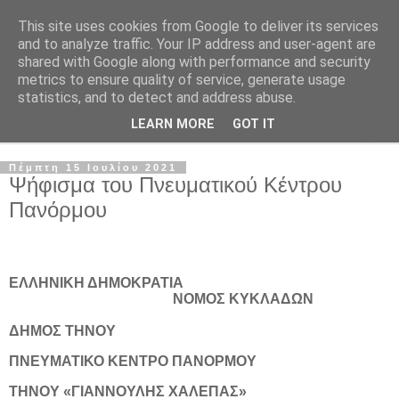
This site uses cookies from Google to deliver its services
and to analyze traffic. Your IP address and user-agent are
shared with Google along with performance and security
metrics to ensure quality of service, generate usage
statistics, and to detect and address abuse.
LEARN MORE
GOT IT
▼
Πέμπτη 15 Ιουλίου 2021
Ψήφισμα του Πνευματικού Κέντρου
Πανόρμου
ΕΛΛΗΝΙΚΗ ΔΗΜΟΚΡΑΤΙΑ
ΝΟΜΟΣ ΚΥΚΛΑΔΩΝ
ΔΗΜΟΣ ΤΗΝΟΥ
ΠΝΕΥΜΑΤΙΚΟ ΚΕΝΤΡΟ ΠΑΝΟΡΜΟΥ
ΤΗΝΟΥ «ΓΙΑΝΝΟΥΛΗΣ ΧΑΛΕΠΑΣ»