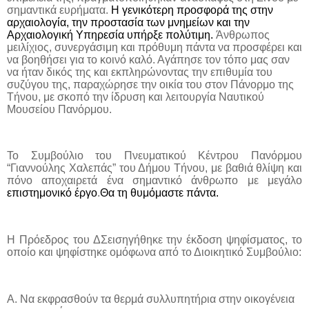
σημαντικά ευρήματα.
Η γενικότερη προσφορά της στην
αρχαιολογία, την προστασία των μνημείων και την
Αρχαιολογική Υπηρεσία υπήρξε πολύτιμη.
Άνθρωπος
μειλίχιος, συνεργάσιμη και πρόθυμη πάντα να προσφέρει και
να βοηθήσει για το κοινό καλό. Αγάπησε τον τόπο μας σαν
να ήταν δικός της και εκπληρώνοντας την επιθυμία του
συζύγου της, παραχώρησε την οικία του στον Πάνορμο της
Τήνου, με σκοπό την ίδρυση και λειτουργία Ναυτικού
Μουσείου Πανόρμου.
Το Συμβούλιο του Πνευματικού Κέντρου Πανόρμου
“Γιαννούλης Χαλεπάς” του Δήμου Τήνου, με βαθιά θλίψη και
πόνο αποχαιρετά ένα σημαντικό άνθρωπο με μεγάλο
επιστημονικό έργο
.
Θα τη θυμόμαστε πάντα.
Η Πρόεδρος του ΔΣ
ε
ισηγήθηκε την έκδοση ψηφίσματος, το
οποίο και ψηφίστηκε ομόφωνα από το Διοικητικό Συμβούλιο:
Α. Να εκφρασθούν τα θερμά συλλυπητήρια στην οικογένεια