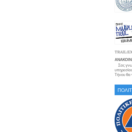
TRAIL:
ΑΝΑΚΟΙΝ
Σας γνωρί
υπηρεσίας
Τήνου θα γ
ΠΟΛΙΤ