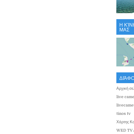
Η ΚΊΝ
ΜΑΣ
ΔΙΆΦ
Αρχική σε
live came
livecamer
tinos tv
Χάρτης Κ
WED TV 