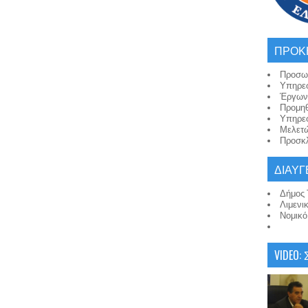
ΠΡΟΚ
Προσω
Υπηρε
Έργων
Προμη
Υπηρε
Μελετ
Προσκλ
ΔΙΑΥΓ
Δήμος 
Λιμενι
Νομικ
VIDEO: