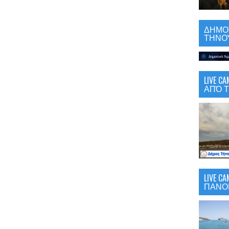
ΔΗΜΟΤ
ΤΗΝΟΥ
LIVE 
ΑΠΌ Τ
LIVE C
ΠΑΝΟ