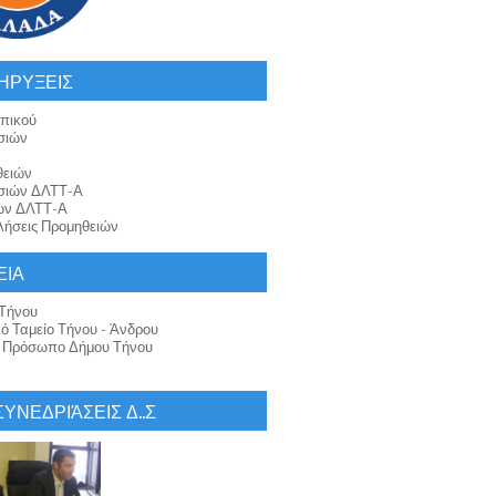
ΗΡΥΞΕΙΣ
πικού
σιών
θειών
σιών ΔΛΤΤ-Α
ών ΔΛΤΤ-Α
ήσεις Προμηθειών
ΕΙΑ
Τήνου
κό Ταμείο Τήνου - Άνδρου
ό Πρόσωπο Δήμου Τήνου
 ΣΥΝΕΔΡΙΆΣΕΙΣ Δ..Σ