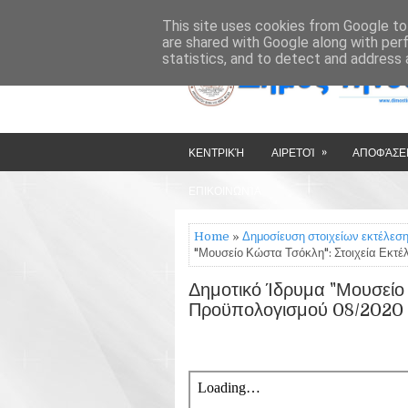
»
»
HOME
ΔΉΜΟΣ ΤΉΝΟΥ
This site uses cookies from Google to 
are shared with Google along with per
statistics, and to detect and address 
»
ΚΕΝΤΡΙΚΉ
ΑΙΡΕΤΟΊ
ΑΠΟΦΆΣΕΙ
ΕΠΙΚΟΙΝΩΝΊΑ
Home
»
Δημοσίευση στοιχείων εκτέλε
"Μουσείο Κώστα Τσόκλη": Στοιχεία Εκτ
Δημοτικό Ίδρυμα "Μουσείο 
Προϋπολογισμού 08/2020