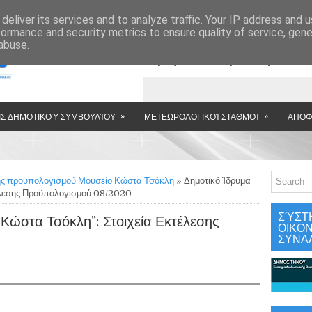
»
deliver its services and to analyze traffic. Your IP address and 
formance and security metrics to ensure quality of service, gen
abuse.
Εμφανιζόμενη αν
»
»
Σ ΔΗΜΟΤΙΚΟΎ ΣΥΜΒΟΥΛΊΟΥ
ΜΕΤΕΩΡΟΛΟΓΙΚΟΊ ΣΤΑΘΜΟΊ
ΑΠΟΦ
σης προϋπολογισμού Μουσείο Κώστα Τσόκλη
» Δημοτικό Ίδρυμα
έλεσης Προϋπολογισμού 08/2020
ΣΎΣΤ
Κώστα Τσόκλη": Στοιχεία Εκτέλεσης
ΟΙΚΟ
ΣΥΝΑ