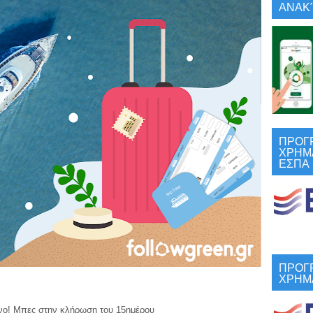
ΑΝΑΚΎ
ΠΡΟΓ
ΧΡΗΜ
ΕΣΠΑ
ΠΡΟΓ
ΧΡΗΜ
νο! Μπες στην κλήρωση του 15ημέρου