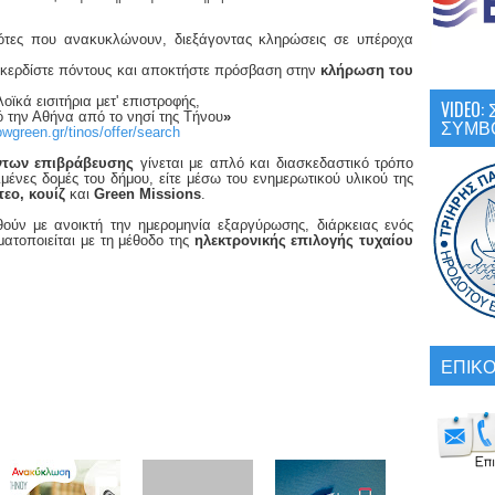
ότες που ανακυκλώνουν, διεξάγοντας κληρώσεις σε υπέροχα
 κερδίστε πόντους και αποκτήστε πρόσβαση στην
κλήρωση του
οϊκά εισιτήρια μετ' επιστροφής,
VIDEO
 την Αθήνα από το νησί της Τήνου
»
ΣΥΜΒ
owgreen
.
gr
/
tinos
/
offer
/
search
των επιβράβευσης
γίνεται με απλό και διασκεδαστικό τρόπο
ένες δομές του δήμου, είτε μέσω του ενημερωτικού υλικού της
τεο, κουίζ
και
Green Missions
.
εθούν με ανοικτή την ημερομηνία εξαργύρωσης, διάρκειας ενός
ματοποιείται με τη μέθοδο της
ηλεκτρονικής επιλογής τυχαίου
ΕΠΙΚΟ