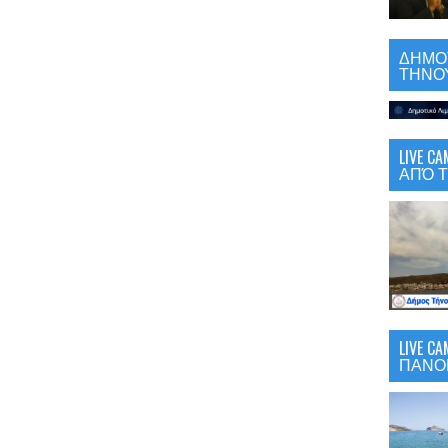
ΔΗΜΟΤ
ΤΗΝΟΥ
LIVE 
ΑΠΌ Τ
LIVE C
ΠΑΝΟ