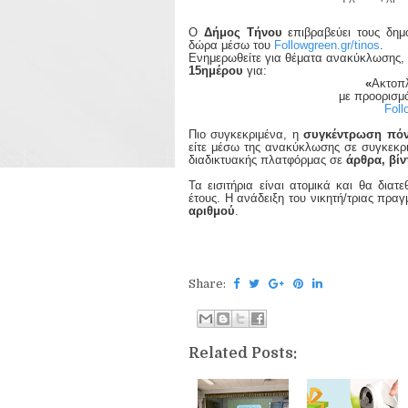
Ο
Δήμος Τήνου
επιβραβεύει τους δημ
δώρα μέσω του
Followgreen.
gr
/
tinos
.
Ενημερωθείτε για θέματα ανακύκλωσης,
15ημέρου
για:
«
Ακτοπλ
με προορισμό
Foll
Πιο συγκεκριμένα, η
συγκέντρωση πόν
είτε μέσω της ανακύκλωσης σε συγκεκριμ
διαδικτυακής πλατφόρμας σε
άρθρα, βίν
Τα εισιτήρια είναι ατομικά και θα διατ
έτους. Η ανάδειξη του νικητή/τριας πραγ
αριθμού
.
Share:
Related Posts: