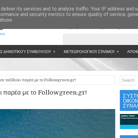
»
deliver its services and to analyze traffic. Your IP address and 
formance and security metrics to ensure quality of service, gen
abuse.
Εμφανιζόμενη αν
»
»
Σ ΔΗΜΟΤΙΚΟΎ ΣΥΜΒΟΥΛΊΟΥ
ΜΕΤΕΩΡΟΛΟΓΙΚΟΊ ΣΤΑΘΜΟΊ
ΑΠΟΦ
σε ταξιδεύει παρέα με το Followgreen.gr!
ει παρέα με το Followgreen.gr!
ΣΎΣΤ
ΟΙΚΟ
ΣΥΝΑ