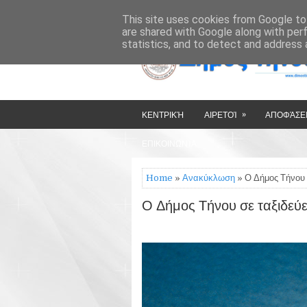
»
»
HOME
ΔΉΜΟΣ ΤΉΝΟΥ
This site uses cookies from Google to 
are shared with Google along with per
statistics, and to detect and address 
»
ΚΕΝΤΡΙΚΉ
ΑΙΡΕΤΟΊ
ΑΠΟΦΆΣΕΙ
ΕΠΙΚΟΙΝΩΝΊΑ
Home
»
Ανακύκλωση
» Ο Δήμος Τήνου 
Ο Δήμος Τήνου σε ταξιδεύ