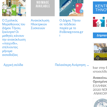
ΚΕΝΤ
ΤΗΝΟ
Ο Σχολικός
Ανακύκλωση
Ο Δήμος Τήνου
Μαραθώνιος του
Ηλεκτρικών
σε ταξιδεύει
Δήμου Τήνου,
Συσκευών
παρέα με το
ξεκίνησε! Οι
Followgreen.gr
Δημοφι
μαθητές κάνουν
!
την ανακύκλωση
«παιχνίδι»,
στέλνοντας
μήνυμα
αισιοδοξίας
Αρχική σελίδα
Παλαιότερη Ανάρτηση →
bar στην 
ιστοσελίδ
Ανακοίνω
Ορισμέν
ΕΛΛΗΝΙΚ
2020 Ν
ΑΝΑΚΟΙΝΩ