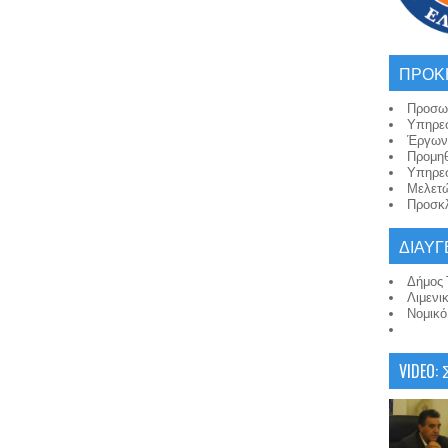
ΠΡΟΚ
Προσω
Υπηρε
Έργων
Προμη
Υπηρε
Μελετ
Προσκλ
ΔΙΑΥΓ
Δήμος 
Λιμενι
Νομικ
VIDEO: