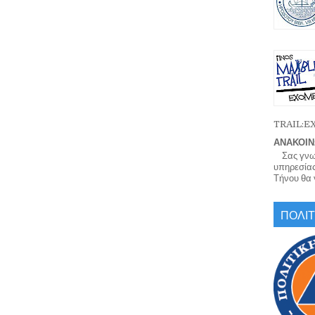
TRAIL:
ΑΝΑΚΟΙΝ
Σας γνωρί
υπηρεσίας
Τήνου θα γ
ΠΟΛΙΤ