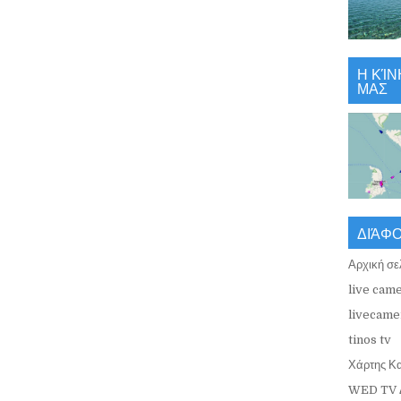
Η ΚΊΝ
ΜΑΣ
ΔΙΆΦ
Αρχική σε
live came
livecamer
tinos tv
Χάρτης Κ
WED TV 