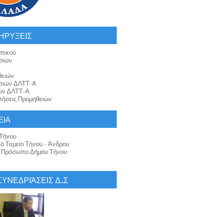
ΗΡΥΞΕΙΣ
πικού
σιών
θειών
σιών ΔΛΤΤ-Α
ών ΔΛΤΤ-Α
ήσεις Προμηθειών
ΕΙΑ
Τήνου
κό Ταμείο Τήνου - Άνδρου
ό Πρόσωπο Δήμου Τήνου
 ΣΥΝΕΔΡΙΆΣΕΙΣ Δ..Σ