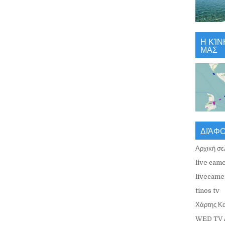
Η ΚΊΝ
ΜΑΣ
ΔΙΆΦ
Αρχική σε
live came
livecamer
tinos tv
Χάρτης Κ
WED TV 