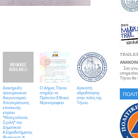
TRAIL:
ΑΝΑΚΟΙΝ
Σας γνωρί
υπηρεσίας
Τήνου θα γ
Διακήρυξη
Ο Δήμος Τήνου
Διακοπή
ΠΟΛΙΤ
ηλεκτρονικού
στηρίζει το
υδροδότησης
διαγωνισμού:
Πρότυπο Εθνικό
στην πόλη της
Αποπεράτωση
Νηπιοτροφείο
Τήνου.
επισκευής
κτιρίου
"Μοσχούλειος
Σχολή" του
Δημοτικού
Κληροδοτήματος
Φωκίωνος &