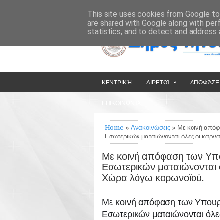
»
»
HOME
ΔΉΜΟΣ ΤΉΝΟΥ
This site uses cookies from Google to 
are shared with Google along with per
statistics, and to detect and address 
»
ΚΕΝΤΡΙΚΉ
ΑΙΡΕΤΟΊ
ΑΠΟΦΆΣΕΙ
ΕΠΙΚΟΙΝΩΝΊΑ
Home
»
Ανακοινώσεις
» Με κοινή απόφ
Εσωτερικών ματαιώνονται όλες οι καρν
Με κοινή απόφαση των Υπο
Εσωτερικών ματαιώνονται ό
Χώρα λόγω κορωνοϊού.
Με κοινή απόφαση των Υπουργ
Εσωτερικών ματαιώνονται όλε