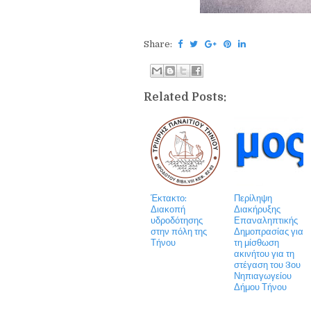
Share:
Related Posts:
Έκτακτο:
Περίληψη
Διακοπή
Διακήρυξης
υδροδότησης
Επαναληπτικής
στην πόλη της
Δημοπρασίας για
Τήνου
τη μίσθωση
ακινήτου για τη
στέγαση του 3ου
Νηπιαγωγείου
Δήμου Τήνου