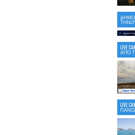
ΔΗΜΟΤ
ΤΗΝΟΥ
LIVE 
ΑΠΌ Τ
LIVE C
ΠΑΝΟ