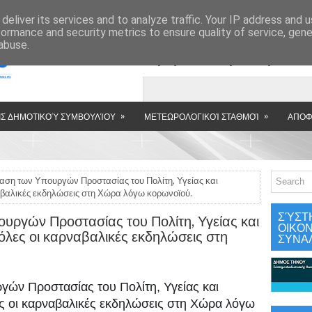
»
deliver its services and to analyze traffic. Your IP address and 
formance and security metrics to ensure quality of service, gen
abuse.
Εμφανιζόμενη αν
»
»
Σ ΔΗΜΟΤΙΚΟΎ ΣΥΜΒΟΥΛΊΟΥ
ΜΕΤΕΩΡΟΛΟΓΙΚΟΊ ΣΤΑΘΜΟΊ
ΑΠΟΦ
αση των Υπουργών Προστασίας του Πολίτη, Υγείας και
αβαλικές εκδηλώσεις στη Χώρα λόγω κορωνοϊού.
ΣΎΣΤ
υργών Προστασίας του Πολίτη, Υγείας και
ΟΙΚΟ
λες οι καρναβαλικές εκδηλώσεις στη
ΣΥΝΑ
ών Προστασίας του Πολίτη, Υγείας και
ς οι καρναβαλικές εκδηλώσεις στη Χώρα λόγω