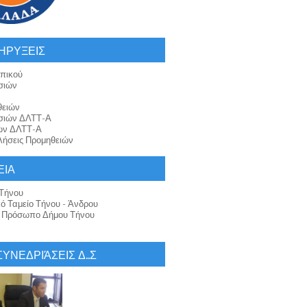
ΗΡΥΞΕΙΣ
πικού
σιών
θειών
σιών ΔΛΤΤ-Α
ών ΔΛΤΤ-Α
ήσεις Προμηθειών
ΕΙΑ
Τήνου
κό Ταμείο Τήνου - Άνδρου
ό Πρόσωπο Δήμου Τήνου
 ΣΥΝΕΔΡΙΆΣΕΙΣ Δ..Σ