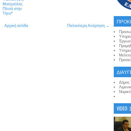
Μοσχούλας
Πλυτά στην
Τήνο"
ΠΡΟΚ
Αρχική σελίδα
Παλαιότερη Ανάρτηση →
Προσω
Υπηρε
Έργων
Προμη
Υπηρε
Μελετ
Προσκλ
ΔΙΑΥΓ
Δήμος 
Λιμενι
Νομικ
VIDEO: