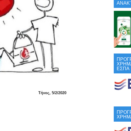
ΑΝΑΚΎ
ΠΡΟΓ
ΧΡΗΜ
ΕΣΠΑ
ήνος, 5/2/2020
ΠΡΟΓ
λιστρίας 72
ΧΡΗΜ
360106