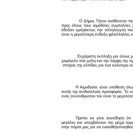
Ο Δήμος Τήνου αισθάνεται την ανάγκη
προς όλους τους αιμοδότες συμπολίτες 
έδειξαν εμπράκτως την αλληλεγγύη του
είναι η μεγαλύτερη ένδειξη φιλαλληλίας 
Ευχάριστη έκπληξη για όλους μας ήτ
χαμόγελο στα χείλη και την λάμψη της 
σπόρος της ελπίδας για ένα καλύτερο αύ
Η Αιμοδοσία είναι υπόθεση όλω
αυτής της ανιδιοτελούς προσφοράς. Το να
ενός συνανθρώπου του είναι το μεγαλύτ
Πρέπει να γίνει συνείδηση ότι
μεγάλες και υπερβαίνουν την μέχρι τώρ
στην πόρτα μας για να ευαισθητοποιηθού