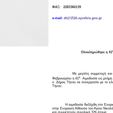
ΦΑΞ: 2283360139
e
-
mail
:
dt
@1516.
syzefxis
.
gov
.
gr
Ολοκληρώθηκε η 41
Με μεγάλη συμμετοχή και επιτυχ
η
Φεβρουαρίου η 41
Αιμοδοσία εις μνήμη
ο Δήμος Τήνου σε συνεργασία με το κλ
Τήνου.
Η αιμοδοσία διεξήχθη στο Ενοριακή 
στην Ενοριακή Αίθουσα του Αγίου Νικολά
και συμμετείχαν συνολικά 326 άτομα.