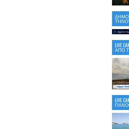
ΔΗΜΟΤ
ΤΗΝΟΥ
LIVE 
ΑΠΌ Τ
LIVE C
ΠΑΝΟ