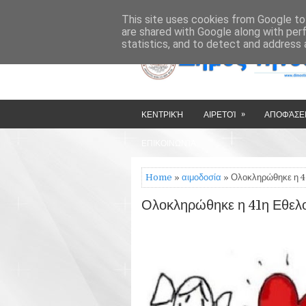
»
»
HOME
ΔΉΜΟΣ ΤΉΝΟΥ
This site uses cookies from Google to 
are shared with Google along with per
statistics, and to detect and address 
»
ΚΕΝΤΡΙΚΉ
ΑΙΡΕΤΟΊ
ΑΠΟΦΆΣΕΙ
ΕΠΙΚΟΙΝΩΝΊΑ
Home
»
αιμοδοσία
» Ολοκληρώθηκε η 41
Ολοκληρώθηκε η 41η Εθελο