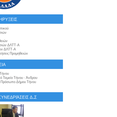
ΗΡΥΞΕΙΣ
πικού
σιών
θειών
σιών ΔΛΤΤ-Α
ών ΔΛΤΤ-Α
ήσεις Προμηθειών
ΕΙΑ
Τήνου
κό Ταμείο Τήνου - Άνδρου
ό Πρόσωπο Δήμου Τήνου
 ΣΥΝΕΔΡΙΆΣΕΙΣ Δ..Σ