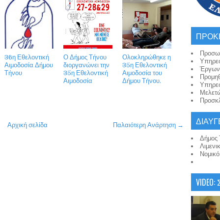
ΠΡΟΚ
Προσω
36η Εθελοντική
Ο Δήμος Τήνου
Ολοκληρώθηκε η
Υπηρε
Αιμοδοσία Δήμου
διοργανώνει την
35η Εθελοντική
Έργων
Τήνου
35η Εθελοντική
Αιμοδοσία του
Προμη
Αιμοδοσία
Δήμου Τήνου.
Υπηρε
Μελετ
Προσκλ
ΔΙΑΥΓ
Αρχική σελίδα
Παλαιότερη Ανάρτηση →
Δήμος 
Λιμενι
Νομικ
VIDEO: