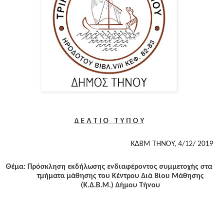
Δ Ε Λ Τ Ι Ο
Τ Υ Π Ο Υ
ΚΔΒΜ ΤΗΝΟΥ, 4/12/ 2019
Θέμα: Πρόσκληση εκδήλωσης ενδιαφέροντος συμμετοχής στα
τμήματα μάθησης του Κέντρου Διά Βίου Μάθησης
(Κ.Δ.Β.Μ.) Δήμου Τήνου