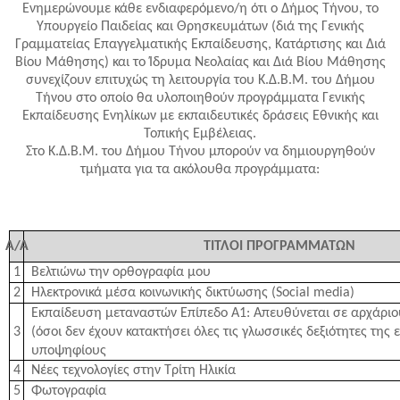
Ενημερώνουμε κάθε ενδιαφερόμενο/η ότι ο Δήμος Τήνου, το
Υπουργείο Παιδείας και Θρησκευμάτων (διά της Γενικής
Γραμματείας Επαγγελματικής Εκπαίδευσης, Κατάρτισης και Διά
Βίου Μάθησης) και το Ίδρυμα Νεολαίας και Διά Βίου Μάθησης
συνεχίζουν επιτυχώς τη λειτουργία του Κ.Δ.Β.Μ. του Δήμου
Τήνου στο οποίο θα υλοποιηθούν προγράμματα Γενικής
Εκπαίδευσης Ενηλίκων με εκπαιδευτικές δράσεις Εθνικής και
Τοπικής Εμβέλειας.
Στο Κ.Δ.Β.Μ. του Δήμου Τήνου μπορούν να δημιουργηθούν
τμήματα για τα ακόλουθα προγράμματα:
Α/Α
ΤΙΤΛΟΙ ΠΡΟΓΡΑΜΜΑΤΩΝ
1
Βελτιώνω την ορθογραφία μου
2
Ηλεκτρονικά μέσα κοινωνικής δικτύωσης (
Social
media
)
Εκπαίδευση μεταναστών Επίπεδο Α1: Απευθύνεται σε αρχάρι
3
(όσοι δεν έχουν κατακτήσει όλες τις γλωσσικές δεξιότητες της
υποψηφίους
4
Νέες τεχνολογίες στην Τρίτη Ηλικία
5
Φωτογραφία