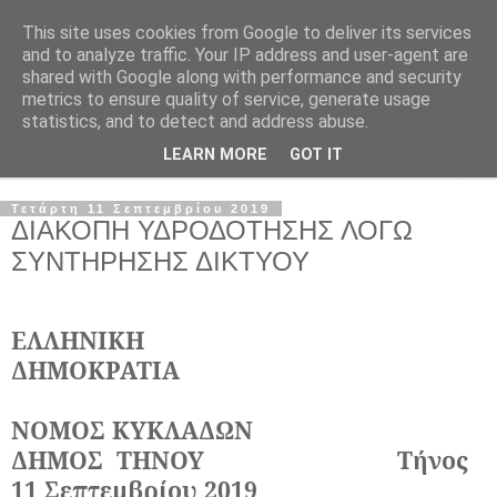
This site uses cookies from Google to deliver its services
and to analyze traffic. Your IP address and user-agent are
shared with Google along with performance and security
metrics to ensure quality of service, generate usage
statistics, and to detect and address abuse.
LEARN MORE
GOT IT
▼
Τετάρτη 11 Σεπτεμβρίου 2019
ΔΙΑΚΟΠΗ ΥΔΡΟΔΟΤΗΣΗΣ ΛΟΓΩ
ΣΥΝΤΗΡΗΣΗΣ ΔΙΚΤΥΟΥ
ΕΛΛΗΝΙΚΗ
ΔΗΜΟΚΡΑΤΙΑ
ΝΟΜΟΣ ΚΥΚΛΑΔΩΝ
ΔΗΜΟΣ
ΤΗΝΟΥ
Τήνος
11 Σεπτεμβρίου 2019