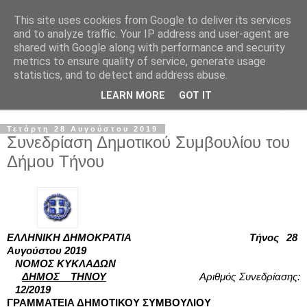
This site uses cookies from Google to deliver its services
and to analyze traffic. Your IP address and user-agent are
shared with Google along with performance and security
metrics to ensure quality of service, generate usage
statistics, and to detect and address abuse.
LEARN MORE
GOT IT
▼
Τετάρτη 28 Αυγούστου 2019
Συνεδρίαση Δημοτικού Συμβουλίου του
Δήμου Τήνου
ΕΛΛΗΝΙΚΗ ΔΗΜΟΚΡΑΤΙΑ
Τήνος  28  
Αυγούστου 2019
ΝΟΜΟΣ ΚΥΚΛΑΔΩΝ 
ΔΗΜΟΣ   ΤΗΝΟΥ
Αριθμός Συνεδρίασης:
12/2019
ΓΡΑΜΜΑΤΕΙΑ ΔΗΜΟΤΙΚΟΥ ΣΥΜΒΟΥΛΙΟΥ