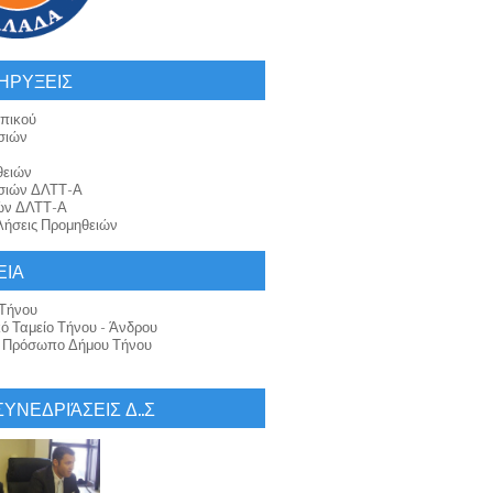
ΗΡΥΞΕΙΣ
πικού
σιών
θειών
σιών ΔΛΤΤ-Α
ών ΔΛΤΤ-Α
ήσεις Προμηθειών
ΕΙΑ
Τήνου
κό Ταμείο Τήνου - Άνδρου
ό Πρόσωπο Δήμου Τήνου
 ΣΥΝΕΔΡΙΆΣΕΙΣ Δ..Σ