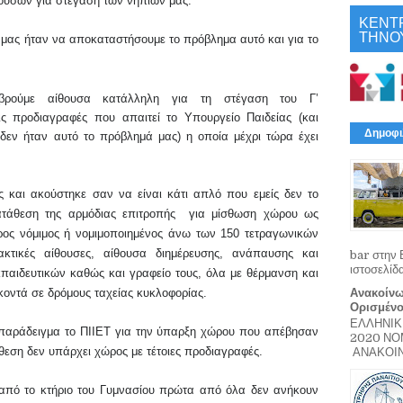
ουσών για στέγαση των νηπίων μας.
ΚΕΝΤ
ΤΗΝΟ
ά μας ήταν να αποκαταστήσουμε το πρόβλημα
αυτό
και για το
βρούμε αίθουσα κατάλληλ
η για τη στέγαση του Γ’
ις προδιαγραφές που απαιτεί το Υπουργείο
Παιδείας
(και
Δημοφι
 δεν ήταν αυτό το πρόβλημά μας)
η οποία
μέχρι τώρα έχει
ας και ακούστηκε σαν να είναι κάτι απλό που εμείς δεν το
κατάθεση της αρμόδιας επιτροπής για μίσθωση χώρου ως
ρος νόμιμος ή νομιμοποιημένος άνω των 150 τετραγωνικών
ακτικές αίθουσες, αίθουσα διημέρευσης, ανάπαυσης και
bar στην 
ιστοσελίδ
κπαιδευτικών
καθώς και γραφείο τους
, όλα με θέρμανση και
Ανακοίνω
 κοντά σε δρόμους ταχείας κυκλοφορίας
.
Ορισμέν
ΕΛΛΗΝΙΚ
α παράδειγμα το ΠΙΙΕΤ για την ύπαρξη χώρου που απέβησαν
2020 Ν
θεση δεν υπάρχει χώρος με τέτοιες προδιαγραφές.
ΑΝΑΚΟΙΝΩ
από το κτήριο του Γυμνασίου πρώτα από όλα δεν ανήκουν