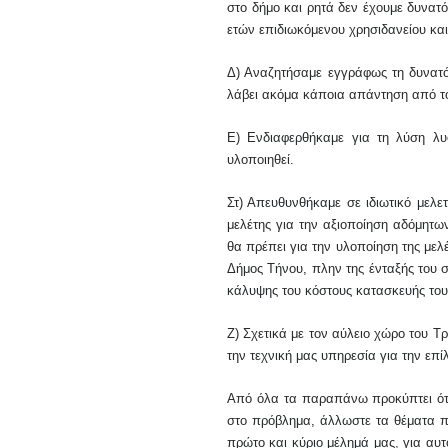
στο δήμο και ρητά δεν έχουμε δυνατ
ετών επιδιωκόμενου χρησιδανείου και
Δ) Αναζητήσαμε εγγράφως τη δυνατό
λάβει ακόμα κάποια απάντηση
από το
Ε) Ενδιαφερθήκαμε για τη λύση λ
υ
υλοποιηθεί.
Στ) Απευθυνθήκαμε σε ιδιωτικό μελε
μελέτης για την αξιοποίηση αδόμητ
θα πρέπει για την υλοποίηση
της μελ
Δήμος Τήνου, πλην της ένταξής του 
κάλυψης του κόστους
κατασκευής
του
Ζ) Σχετικά με τον αύλειο χώρο του Τρ
την τεχνική μας υπηρεσία για την επί
Από όλα τα παραπάνω προκύπτει ότι
στο πρόβλημα, άλλωστε τα θέματα παι
πρώτο
και κύριο
μέλημά μας, για αυτ