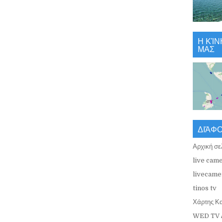
Η ΚΊΝ
ΜΑΣ
ΔΙΆΦ
Αρχική σε
live came
livecamer
tinos tv
Χάρτης Κ
WED TV 