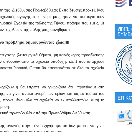
ση της Διεύθυνσης
Π
ρωτοβάθμιας Εκπαίδευσης
,
προκειμένου
ροσχολικής αγωγής στο νησί μας
,
ήταν να συστεγαστούν
ημοτικά
Σχολεία
της πόλης της Τήνου, πράγμα που εμείς, με
VIDEO
ων σχολείων της πόλης μας, αρνηθήκαμε.
ΣΥΜΒ
ένα πρόβλημα δημιουργ
ώντας χίλια!!!!
τέγασης (λειτουργικ
ά
θέμα
τα
, μη κοινές ώρες προσέλευσης
ων αιθουσών
από τα σχολεία υποδοχής
κλπ) που υπάρχουν
γίνονταν "τσουνάμι" που θα επεκτεινόταν σε όλα τα σχολεία
γνωρίζουν ή θα έπρεπε να γνωρίζουν ότι προτείναμε στη
ς, να γίνει ανακατανομή των ορίων και ως εκ τούτου του
ΕΠΙΚΟ
υ
,
προκειμένου
όλα τα
σχολεία να εκμεταλλευτούν αυτή τη
όρηση.
χετική πρωτοβουλία από την Πρωτοβάθμια Διεύθυνση.
ικής αγωγής στην Τήνο
εξηγήσαμε ότι
δεν μπορεί να γίνει