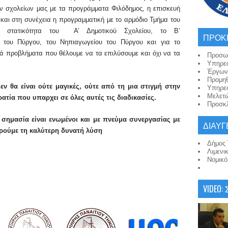
ων σχολείων μας με τα προγράμματα Φιλόδημος, η επισκευή
 και στη συνέχεια η προγραμματική με το αρμόδιο Τμήμα του
η στατικότητα
το
υ
Α’ Δημοτικ
ού
Σχολείο
υ
, το Β’
ΠΡΟΚ
του Πύργου, το
υ
Νηπιαγωγείο
υ
του Πύργου και
για
το
ά προβλήματα που θέλουμε να τα επιλύσουμε και όχι να τα
Προσω
Υπηρε
Έργων
Προμη
ν θα είναι ούτε μαγικές, ούτε από τη μια στιγμή στην
Υπηρε
Μελετ
ρατία που υπαρχει σε όλες αυτές τις διαδικασίες.
Προσκλ
 σημασία είναι ενωμένοι και με πνεύμα συνεργασίας με
ΔΙΑΥΓ
βρούμε τη καλύτερη δυνατή λύση
Δήμος 
Λιμενι
Νομικ
VIDEO: