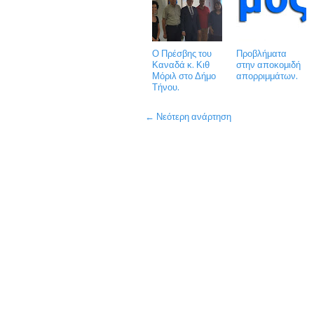
Ο Πρέσβης του
Προβλήματα
Καναδά κ. Κιθ
στην αποκομιδή
Μόριλ στο Δήμο
απορριμμάτων.
Τήνου.
← Νεότερη ανάρτηση