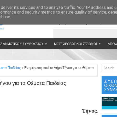
»
deliver its services and to analyze traffic. Your IP address and 
formance and security metrics to ensure quality of service, gen
abuse.
Εμφανιζόμενη αν
»
»
Σ ΔΗΜΟΤΙΚΟΎ ΣΥΜΒΟΥΛΊΟΥ
ΜΕΤΕΩΡΟΛΟΓΙΚΟΊ ΣΤΑΘΜΟΊ
ΑΠΟΦ
ματα Παιδείας
» Ενημέρωση από το Δήμο Τήνου για τα Θέματα
ΣΎΣΤ
νου για τα Θέματα Παιδείας
ΟΙΚΟ
ΣΥΝΑ
ΟΥ
Τήνος,