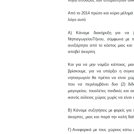
λόγω απουςίας των απαραίτητων
αιθ
Α
πό το 2014 πρώτο και κύριο μέλημ
λόγ
ο
αυτό
:
Α) Κ
άναμε διακήρυξη για να 
Νηπιαγωγείου
Τήνου
, σύμφωνα με τ
ανεξάρτητα από το κόστος μιας και
αποβεί άκαρπη.
Και για να μην νομίζει κάποιος, μι
βρίσκουμε, για να υπάρξει η συγ
νηπιαγωγείο θα πρέπει να είναι χώ
που να περιλαμβάνει δυο (2) διδ
μαγειρείου, τουαλέτες παιδικές και ε
ικανός αύλειος χώρος
χωρίς να είναι
Β) Κάναμε συζητήσεις με φορείς γι
άκαρπες, μιας και παρά την καλή διά
Γ) Αναφορικά με τους χώρους κάτω 