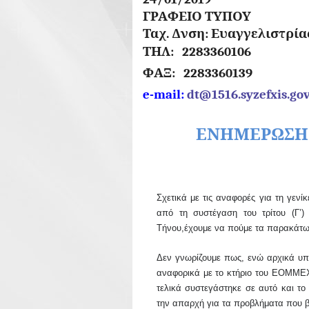
ΓΡΑΦΕΙΟ ΤΥΠΟΥ
Ταχ. Δνση: Ευα
ΤΗΛ: 228
ΦΑΞ: 2283360139
e
-
mail
:
dt
@1516.
syzefxis
.
go
ΕΝΗΜΕΡΩΣΗ
Σχετικά με τις αναφορές για τη
γενί
από τη συστέγαση του τρίτου (Γ’
Τήνου
,
έχουμε να πούμε τα παρακάτω
Δεν γνωρίζουμε πως, ενώ αρχικά υπή
αναφορικά με το κτήριο του ΕΟΜ
Μ
ΕΧ
τελικά συστεγάστηκε σε αυτό και το
την απαρχή για τα προβλήματα που 