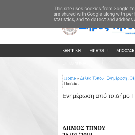
»
»
HOME
ΔΉΜΟΣ ΤΉΝΟΥ
This site uses cookies from Google to 
are shared with Google along with per
statistics, and to detect and address 
»
ΚΕΝΤΡΙΚΉ
ΑΙΡΕΤΟΊ
ΑΠΟΦΆΣΕΙ
ΕΠΙΚΟΙΝΩΝΊΑ
Home
»
Δελτία Τύπου
,
Ενημέρωση
,
Θέ
Παιδείας
Ενημέρωση από το Δήμο Τή
ΔΗΜΟΣ THN
24/01/2019