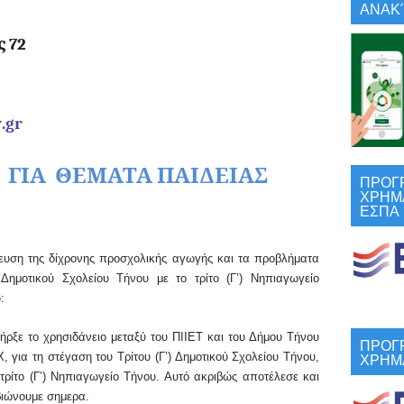
ΑΝΑΚΎ
γγελιστρίας 72
3360106
v
.
gr
ΓΙΑ
ΘΕΜΑΤΑ ΠΑΙΔΕΙΑΣ
ΠΡΟΓ
ΧΡΗΜ
ΕΣΠΑ
κευση της δίχρονης προσχολικής αγωγής και τα προβλήματα
)
Δ
ημοτικού
Σ
χολείου Τήνου με το τρίτο (Γ’) Νηπιαγωγείο
:
ρξε το χρησιδάνειο μεταξύ του ΠΙΙΕΤ και του Δήμου Τήνου
ΠΡΟΓ
ΧΡΗΜ
, για τη στέγαση του Τρίτου (Γ’) Δημοτικού Σχολείου Τήνου,
 τρίτο (Γ’) Νηπιαγωγείο Τήνου. Αυτό ακριβώς αποτέλεσε και
βιώνουμε σημερα.