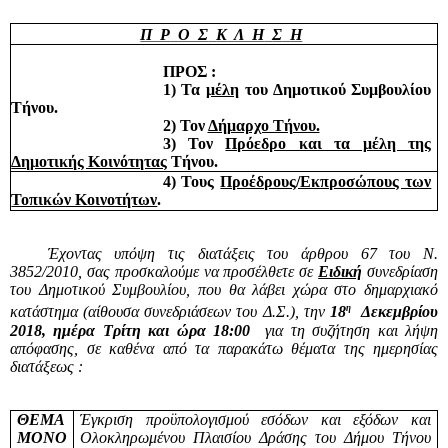
Π Ρ
Ο Σ
Κ
Λ Η
Σ
Η
ΠΡΟΣ :
1) Τα
μέλη
του Δημοτικού Συμβουλίου
Τήνου.
2) Τον
Δήμαρχο Τήνου.
3) Τον
Πρόεδρο και τα μέλη της
Δημοτικής Κοινότητας
Τήνου.
4) Τους
Προέδρους/Εκπροσώπους των
Τοπικών Κοινοτήτων
.
Έχοντας υπόψη τις διατάξεις του άρθρου 67 του Ν.
3852/2010, σας προσκαλούμε να προσέλθετε σε
Ειδική
συνεδρίαση
του Δημοτικού Συμβουλίου, που θα λάβει χώρα στο δημαρχιακό
η
κατάστημα (αίθουσα συνεδριάσεων του Δ.Σ.), την
18
Δεκεμβρίου
2018, ημέρα Τρίτη και ώρα 18:00
για τη συζήτηση και λήψη
απόφασης, σε καθένα από τα παρακάτω θέματα της ημερησίας
διατάξεως :
ΘΕΜΑ
Έγκριση προϋπολογισμού εσόδων και εξόδων και
ΜΟΝΟ
Ολοκληρωμένου Πλαισίου Δράσης του Δήμου Τήνου