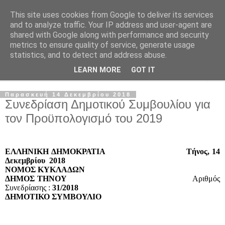
This site uses cookies from Google to deliver its services
and to analyze traffic. Your IP address and user-agent are
shared with Google along with performance and security
metrics to ensure quality of service, generate usage
statistics, and to detect and address abuse.
LEARN MORE
GOT IT
▼
Παρασκευή 14 Δεκεμβρίου 2018
Συνεδρίαση Δημοτικού Συμβουλίου για
τον Προϋπολογισμό του 2019
ΕΛΛΗΝΙΚΗ ΔΗΜΟΚΡΑΤΙΑ
Τήνος, 14
Δεκεμβρίου 2018
ΝΟΜΟΣ ΚΥΚΛΑΔΩΝ
ΔΗΜΟΣ ΤΗΝΟΥ
Αριθμός
Συνεδρίασης :
31/2018
ΔΗΜΟΤΙΚΟ ΣΥΜΒΟΥΛΙΟ