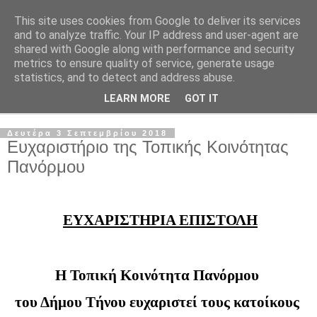
This site uses cookies from Google to deliver its services
and to analyze traffic. Your IP address and user-agent are
shared with Google along with performance and security
metrics to ensure quality of service, generate usage
statistics, and to detect and address abuse.
LEARN MORE
GOT IT
▼
Δευτέρα 3 Σεπτεμβρίου 2018
Ευχαριστήριο της Τοπικής Κοινότητας
Πανόρμου
ΕΥΧΑΡΙΣΤΗΡΙΑ ΕΠΙΣΤΟΛΗ
Η Τοπική Κοινότητα Πανόρμου 
του Δήμου Τήνου ευχαριστεί τους κατοίκους 