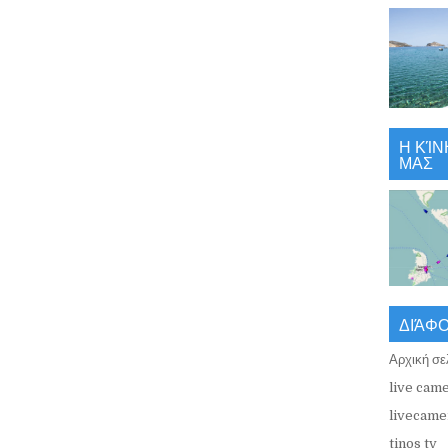
Η ΚΊΝ
ΜΑΣ
ΔΙΆΦ
Αρχική σε
live came
livecamer
tinos tv