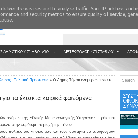
»
deliver its services and to analyze traffic. Your IP address and 
formance and security metrics to ensure quality of service, gen
abuse.
Εμφανιζόμενη αν
»
»
Σ ΔΗΜΟΤΙΚΟΎ ΣΥΜΒΟΥΛΊΟΥ
ΜΕΤΕΩΡΟΛΟΓΙΚΟΊ ΣΤΑΘΜΟΊ
ΑΠΟΦ
Καιρός
,
Πολιτική Προστασία
» Ο Δήμος Τήνου ενημερώνει για τα
ΣΎΣΤ
για τα έκτακτα καιρικά φαινόμενα
ΟΙΚΟ
ΣΥΝΑ
ών ανέμων της Εθνικής Μετεωρολογικής Υπηρεσίας, πρόκειται
νόμενα στην ευρύτερη περιοχή της Τήνου.
ους πολίτες του νησιού μας και τους συστήνει να αποφεύγουν