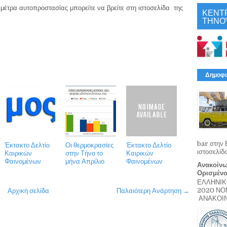
 μέτρα αυτοπροστασίας μπορείτε να βρείτε στη ιστοσελίδα
της
ΚΕΝΤ
ΤΗΝΟ
Δημοφι
bar στην 
Έκτακτο Δελτίο
Οι θερμοκρασίες
Έκτακτο Δελτίο
ιστοσελίδ
Καιρικών
στην Τήνο το
Καιρικών
Φαινομένων
μήνα Απρίλιο
Φαινομένων
Ανακοίνω
Ορισμέν
ΕΛΛΗΝΙΚ
2020 Ν
Αρχική σελίδα
Παλαιότερη Ανάρτηση →
ΑΝΑΚΟΙΝΩ