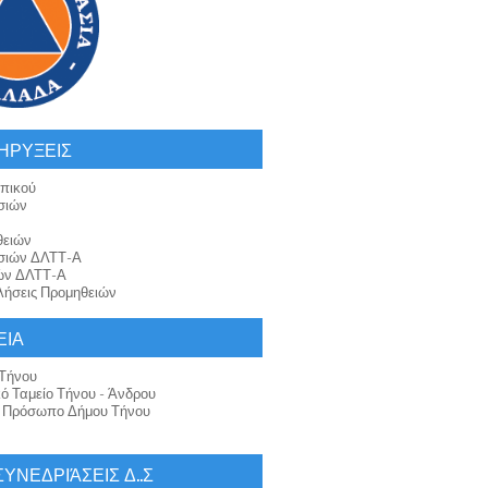
ΗΡΥΞΕΙΣ
πικού
σιών
θειών
σιών ΔΛΤΤ-Α
ών ΔΛΤΤ-Α
ήσεις Προμηθειών
ΕΙΑ
Τήνου
κό Ταμείο Τήνου - Άνδρου
ό Πρόσωπο Δήμου Τήνου
 ΣΥΝΕΔΡΙΆΣΕΙΣ Δ..Σ