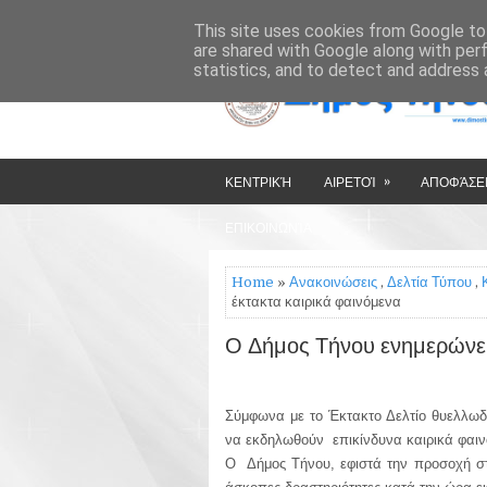
»
»
HOME
ΔΉΜΟΣ ΤΉΝΟΥ
This site uses cookies from Google to 
are shared with Google along with per
statistics, and to detect and address 
»
ΚΕΝΤΡΙΚΉ
ΑΙΡΕΤΟΊ
ΑΠΟΦΆΣΕΙ
ΕΠΙΚΟΙΝΩΝΊΑ
Home
»
Ανακοινώσεις
,
Δελτία Τύπου
,
έκτακτα καιρικά φαινόμενα
Ο Δήμος Τήνου ενημερώνει 
Σύμφωνα με το Έκτακτο Δελτίο θυελλωδ
να εκδηλωθούν
επικίνδυνα καιρικά φαι
Ο
Δήμος Τήνου, εφιστά την προσοχή στ