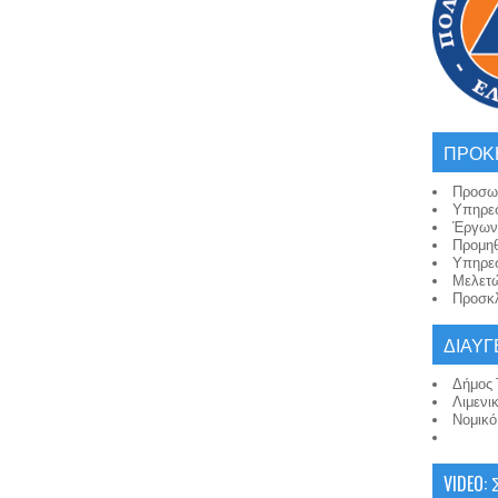
ΠΡΟΚ
Προσω
Υπηρε
Έργων
Προμη
Υπηρε
Μελετ
Προσκλ
ΔΙΑΥΓ
Δήμος 
Λιμενι
Νομικ
VIDEO: