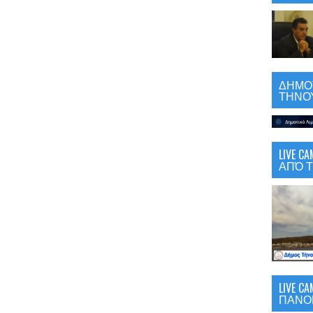
ΔΗΜΟΤ
ΤΗΝΟΥ
LIVE 
ΑΠΌ Τ
LIVE C
ΠΑΝΟ