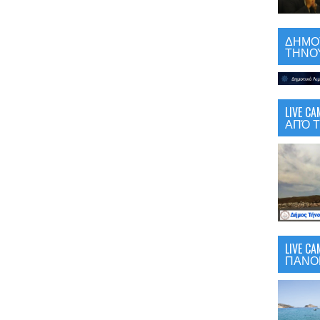
ΔΗΜΟΤ
ΤΗΝΟΥ
LIVE 
ΑΠΌ Τ
LIVE C
ΠΑΝΟ