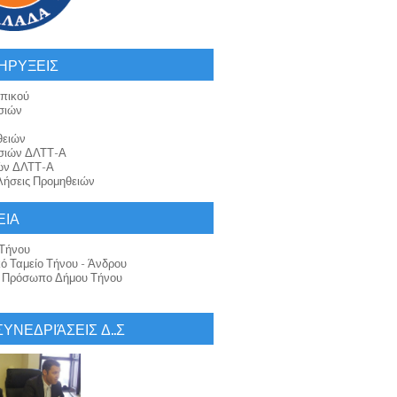
ΗΡΥΞΕΙΣ
πικού
σιών
θειών
σιών ΔΛΤΤ-Α
ών ΔΛΤΤ-Α
ήσεις Προμηθειών
ΕΙΑ
Τήνου
κό Ταμείο Τήνου - Άνδρου
ό Πρόσωπο Δήμου Τήνου
 ΣΥΝΕΔΡΙΆΣΕΙΣ Δ..Σ