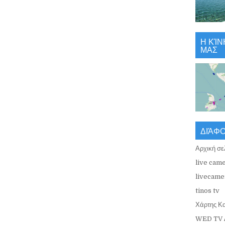
Η ΚΊΝ
ΜΑΣ
ΔΙΆΦ
Αρχική σε
live came
livecamer
tinos tv
Χάρτης Κ
WED TV 