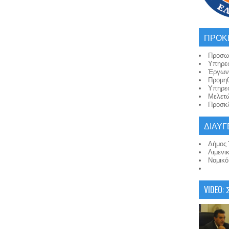
ΠΡΟΚ
Προσω
Υπηρε
Έργων
Προμη
Υπηρε
Μελετ
Προσκλ
ΔΙΑΥΓ
Δήμος 
Λιμενι
Νομικ
VIDEO: