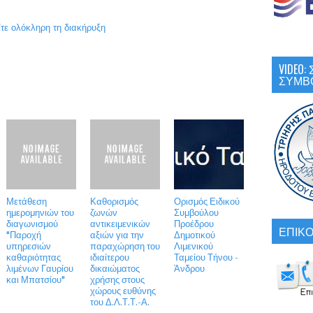
ίτε ολόκληρη τη διακήρυξη
VIDEO
ΣΥΜΒ
Μετάθεση
Καθορισμός
Ορισμός Ειδικού
ημερομηνιών του
ζωνών
Συμβούλου
διαγωνισμού
αντικειμενικών
Προέδρου
ΕΠΙΚΟ
"Παροχή
αξιών για την
Δημοτικού
υπηρεσιών
παραχώρηση του
Λιμενικού
καθαριότητας
ιδιαίτερου
Ταμείου Τήνου -
λιμένων Γαυρίου
δικαιώματος
Άνδρου
και Μπατσίου"
χρήσης στους
χώρους ευθύνης
του Δ.Λ.Τ.Τ.-Α.