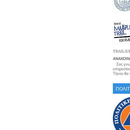
TRAIL:
ΑΝΑΚΟΙΝ
Σας γνωρί
υπηρεσίας
Τήνου θα γ
ΠΟΛΙΤ