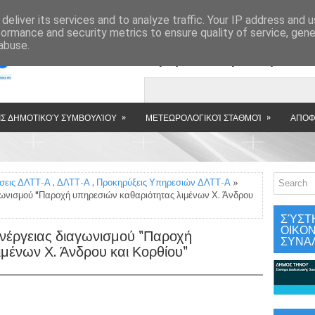
»
deliver its services and to analyze traffic. Your IP address and 
formance and security metrics to ensure quality of service, gen
abuse.
Εμφανιζόμενη αν
»
»
Σ ΔΗΜΟΤΙΚΟΎ ΣΥΜΒΟΥΛΊΟΥ
ΜΕΤΕΩΡΟΛΟΓΙΚΟΊ ΣΤΑΘΜΟΊ
ΑΠΟΦ
σεις ΔΛΤΤ-Α
,
ΔΛΤΤ-Α
,
Προκηρύξεις Υπηρεσιών ΔΛΤΤ-Α
»
γωνισμού "Παροχή υπηρεσιών καθαριότητας λιμένων Χ. Άνδρου
ΣΎΣΤ
ΟΙΚΟ
νέργειας διαγωνισμού "Παροχή
ΣΥΝΑ
μένων Χ. Άνδρου και Κορθίου"