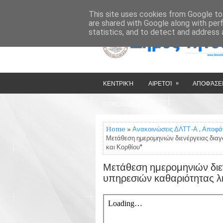
»
»
HOME
ΔΉΜΟΣ ΤΉΝΟΥ
This site uses cookies from Google to 
are shared with Google along with per
statistics, and to detect and address 
»
ΚΕΝΤΡΙΚΉ
ΑΙΡΕΤΟΊ
ΑΠΟΦΆΣΕΙ
ΕΠΙΚΟΙΝΩΝΊΑ
Home
»
Ανακοινώσεις ΔΛΤΤ-Α
,
Αποφά
Μετάθεση ημερομηνιών διενέργειας δια
και Κορθίου"
Μετάθεση ημερομηνιών διε
υπηρεσιών καθαριότητας λι