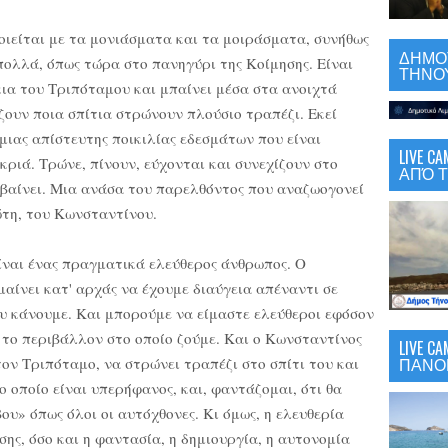
οιείται με τα μονιάσματα και τα μοιράσματα, συνήθως
ΔΗΜΟΤ
πολλά, όπως τώρα στο πανηγύρι της Κοίμησης. Είναι
ΤΗΝΟΥ
κια του Τριπόταμου και μπαίνει μέσα στα ανοιχτά
ζουν ποια σπίτια στρώνουν πλούσιο τραπέζι. Εκεί
μιας απίστευτης ποικιλίας εδεσμάτων που είναι
LIVE 
ριά. Τρώνε, πίνουν, εύχονται και συνεχίζουν στο
ΑΠΌ Τ
εβαίνει. Μια ανάσα του παρελθόντος που αναζωογονεί
ώτη, του Κωνσταντίνου.
ναι ένας πραγματικά ελεύθερος άνθρωπος. Ο
μαίνει κατ' αρχάς να έχουμε διαύγεια απέναντι σε
υ κάνουμε. Και μπορούμε να είμαστε ελεύθεροι εφόσον
το περιβάλλον στο οποίο ζούμε. Και ο Κωνσταντίνος
LIVE C
ΠΑΝΟ
τον Τριπόταμο, να στρώνει τραπέζι στο σπίτι του και
το οποίο είναι υπερήφανος, και, φαντάζομαι, ότι θα
ου» όπως όλοι οι αυτόχθονες. Κι όμως, η ελευθερία
σης, όσο και η φαντασία, η δημιουργία, η αυτονομία