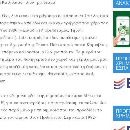
ΑΝΑΚΎ
 Οχι, δεν είναι υστερόγραφο σε κάποιο από τα δοκίμια
πορεύτηκαν από εδώ και έκαναν γρήγορα τον γύρο του
τος 1986 («Καιρός») ή Τριπόταμος, Τήνος,
ρώπου»). Πάει καιρός που δεν ακούστηκε η παλιά
ρικού χωριού της Τήνου. Πάει καιρός που ο Κορνήλιος
το επόμενο καλοκαίρι, αλλά για πάντα. Το μικρό του
ΠΡΟΓ
 ημέρα του πανηγυριού στο χωριό και γύριζε μαζί μας
ΧΡΗΜ
νο τραπέζι, έτρωγε, έπινε και γλεντούσε τη ζωή και τη
ΕΣΠΑ
ας πρότεινε να κάνουμε. Φαντασία, φαντασιακό,
ωση.
τι το νέο μόνο μέσω της σημασίας που προσδίδει στο
. Ή, για να αντιστρέψουμε την πρόταση, το παλαιό δεν
 νέο παρά μόνο με τη σημασία που του προσδίδει το
ΠΡΟΓ
ΧΡΗΜ
 Από τον Ομηρο στον Ηράκλειτο, Σεμινάρια 1982-