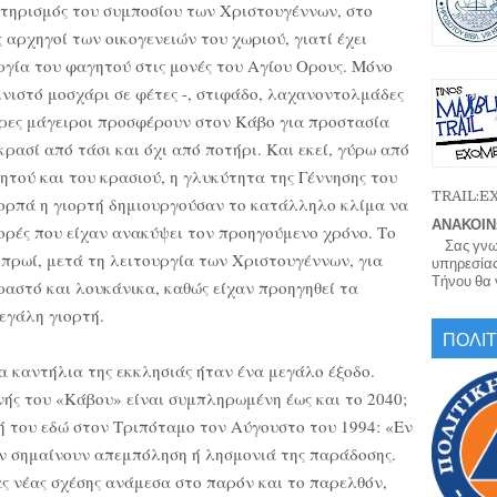
κτηρισμός του συμποσίου των Χριστουγέννων, στο
 αρχηγοί των οικογενειών του χωριού, γιατί έχει
ργία του φαγητού στις μονές του Αγίου Ορους. Μόνο
ινιστό μοσχάρι σε φέτες -, στιφάδο, λαχανοντολμάδες
δρες μάγειροι προσφέρουν στον Κάβο για προστασία
ρασί από τάσι και όχι από ποτήρι. Και εκεί, γύρω από
ητού και του κρασιού, η γλυκύτητα της Γέννησης του
TRAIL:
κορπά η γιορτή δημιουργούσαν το κατάλληλο κλίμα να
ΑΝΑΚΟΙΝ
ορές που είχαν ανακύψει τον προηγούμενο χρόνο. Το
Σας γνωρί
 πρωί, μετά τη λειτουργία των Χριστουγέννων, για
υπηρεσίας
Τήνου θα γ
ραστό και λουκάνικα, καθώς είχαν προηγηθεί τα
εγάλη γιορτή.
ΠΟΛΙΤ
τα καντήλια της εκκλησιάς ήταν ένα μεγάλο έξοδο.
νής του «Κάβου» είναι συμπληρωμένη έως και το 2040;
ξή του εδώ στον Τριπόταμο τον Αύγουστο του 1994: «Εν
εν σημαίνουν απεμπόληση ή λησμονιά της παράδοσης.
ς νέας σχέσης ανάμεσα στο παρόν και το παρελθόν,