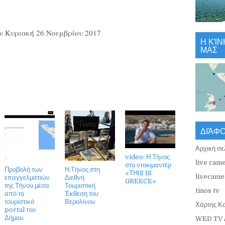
ν Κυριακή 26 Νοεμβρίου 2017
Η ΚΊΝ
ΜΑΣ
ΔΙΆΦ
Αρχική σε
video: Η Τήνος
live came
στο ντοκιμαντέρ
Προβολή των
Η Τήνος στη
«ΤΗΙS IS
livecamer
επαγγελματιών
Διεθνή
GREECE»
της Τήνου μέσα
Τουριστική
tinos tv
από το
Έκθεση του
τουριστικό
Βερολίνου
Χάρτης Κ
portal του
Δήμου.
WED TV 