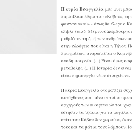
Η κυρία Ευαγγελία
μάς μυεί μπρ
παμπάλαιο έθιμο του «Κάβου», τη 
φαντασιακού» - όπως θα έλεγε ο Κα
επιβλητικού, πέτρινου Ξώμπουργου,
ρυθμίζουν τη ζωή των ανθρώπων σε
στην υδρόγειο που είναι η Τήνος. 
πραγμάτων; αναρωτιέται ο Κορνήλι
αναδημιουργία. (...) Είναι όμως σα
μεταβολής. (...) Η Ιστορία δεν είν
είναι δημιουργία νέων στοιχείων».
Η κυρία Ευαγγελία ονοματίζει συχ
αυτόχθονες που μόνο αυτοί συμμετ
αρχηγούς των οικογενειών του χωρ
έστησαν τα τζάκια για τα μεγάλα κ
σπίτι του Κάβου δεν χωρούσε, έκαν
τους και τα μάτια τους λάμπουν. Ισ