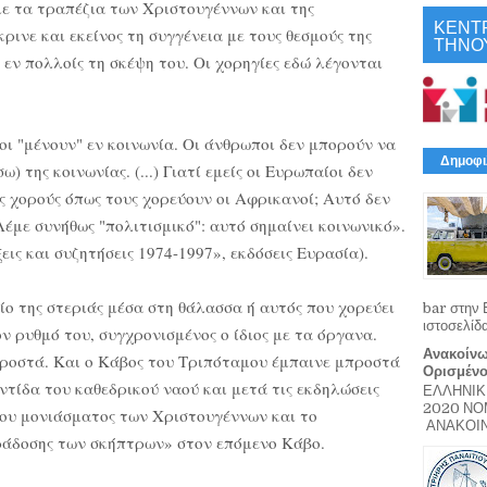
ε τα τραπέζια των Χριστουγέννων και της
ΚΕΝΤ
ρινε και εκείνος τη συγγένεια με τους θεσμούς της
ΤΗΝΟ
 εν πολλοίς τη σκέψη του. Οι χορηγίες εδώ λέγονται
οι "μένουν" εν κοινωνία. Οι άνθρωποι δεν μπορούν να
Δημοφι
) της κοινωνίας. (...) Γιατί εμείς οι Ευρωπαίοι δεν
 χορούς όπως τους χορεύουν οι Αφρικανοί; Αυτό δεν
 Λέμε συνήθως "πολιτισμικό": αυτό σημαίνει κοινωνικό».
ις και συζητήσεις 1974-1997», εκδόσεις Ευρασία).
ο της στεριάς μέσα στη θάλασσα ή αυτός που χορεύει
bar στην 
ιστοσελίδ
ν ρυθμό του, συγχρονισμένος ο ίδιος με τα όργανα.
Ανακοίνω
μπροστά. Και ο Κάβος του Τριπόταμου έμπαινε μπροστά
Ορισμέν
ντίδα του καθεδρικού ναού και μετά τις εκδηλώσεις
ΕΛΛΗΝΙΚ
2020 Ν
του μονιάσματος των Χριστουγέννων και το
ΑΝΑΚΟΙΝΩ
ράδοσης των σκήπτρων» στον επόμενο Κάβο.