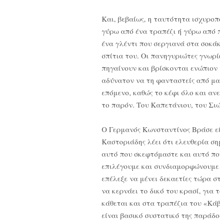
Και, βεβαίως, η ταυτότητα ισχυροπ
γύρω από ένα τραπέζι ή γύρω από 
ένα γλέντι που σεργιανά στα σοκά
σπίτια του. Οι πανηγυριώτες γνωρί
πηγαίνουν και βρίσκονται ενώπιον 
αδύνατον να τη φανταστείς από μακ
επόμενο, καθώς το κέφι όλο και αν
το παρόν. Του Καπετάνιου, του Σι
Ο Γερμανός Κωνσταντίνος Βράσε εί
Καστοριάδης λέει ότι ελευθερία ση
αυτό που σκεφτόμαστε και αυτό πο
επιλέγουμε και συνδιαμορφώνουμε 
επέλεξε να μένει δεκαετίες τώρα σ
να κερνάει το δικό του κρασί, για 
κάθεται και στα τραπέζια του «Κάβ
είναι βασικό συστατικό της παράδο