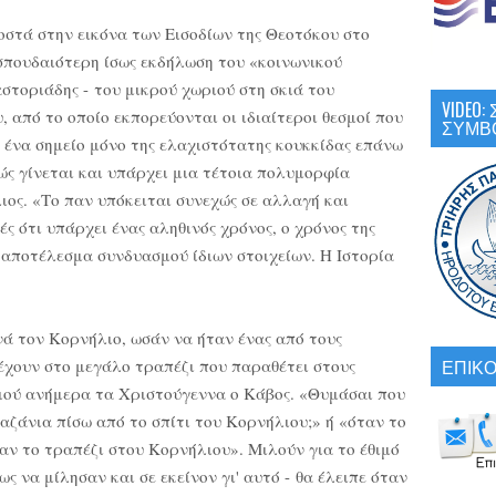
οστά στην εικόνα των Εισοδίων της Θεοτόκου στο
σπουδαιότερη ίσως εκδήλωση του «κοινωνικού
στοριάδης - του μικρού χωριού στη σκιά του
VIDEO
 από το οποίο εκπορεύονται οι ιδιαίτεροι θεσμοί που
ΣΥΜΒ
 ένα σημείο μόνο της ελαχιστότατης κουκκίδας επάνω
Πώς γίνεται και υπάρχει μια τέτοια πολυμορφία
ος. «Το παν υπόκειται συνεχώς σε αλλαγή και
φές ότι υπάρχει ένας αληθινός χρόνος, ο χρόνος της
αι αποτέλεσμα συνδυασμού ίδιων στοιχείων. Η Ιστορία
νά τον Κορνήλιο, ωσάν να ήταν ένας από τους
ΕΠΙΚΟ
έχουν στο μεγάλο τραπέζι που παραθέτει στους
ιού ανήμερα τα Χριστούγεννα ο Κάβος. «Θυμάσαι που
αζάνια πίσω από το σπίτι του Κορνήλιου;» ή «όταν το
αν το τραπέζι στου Κορνήλιου». Μιλούν για το έθιμό
ως να μίλησαν και σε εκείνον γι' αυτό - θα έλειπε όταν