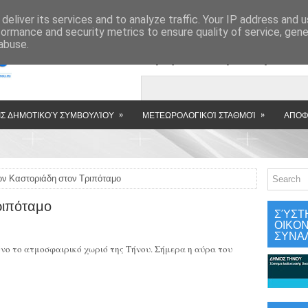
»
deliver its services and to analyze traffic. Your IP address and 
formance and security metrics to ensure quality of service, gen
abuse.
Εμφανιζόμενη αν
»
»
Σ ΔΗΜΟΤΙΚΟΎ ΣΥΜΒΟΥΛΊΟΥ
ΜΕΤΕΩΡΟΛΟΓΙΚΟΊ ΣΤΑΘΜΟΊ
ΑΠΟΦ
ον Καστοριάδη στον Τριπόταμο
ριπόταμο
ΣΎΣΤ
ΟΙΚΟ
ΣΥΝΑ
όνο το ατμοσφαιρικό χωριό της Τήνου. Σήμερα η αύρα του