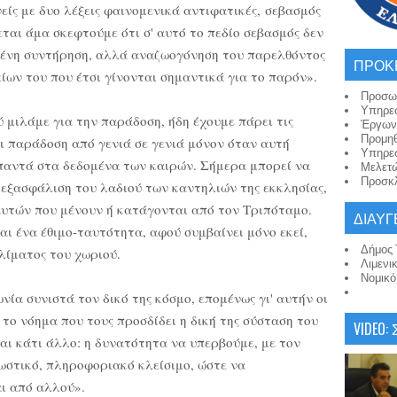
είς με δυο λέξεις φαινομενικά αντιφατικές, σεβασμός
αι άμα σκεφτούμε ότι σ' αυτό το πεδίο σεβασμός δεν
μένη συντήρηση, αλλά αναζωογόνηση του παρελθόντος
ΠΡΟΚ
ίων του που έτσι γίνονται σημαντικά για το παρόν».
Προσω
Υπηρε
 μιλάμε για την παράδοση, ήδη έχουμε πάρει τις
Έργων
Προμη
ι παράδοση από γενιά σε γενιά μόνον όταν αυτή
Υπηρε
απαντά στα δεδομένα των καιρών. Σήμερα μπορεί να
Μελετ
Προσκλ
 εξασφάλιση του λαδιού των καντηλιών της εκκλησίας,
αυτών που μένουν ή κατάγονται από τον Τριπόταμο.
ΔΙΑΥΓ
αι ένα έθιμο-ταυτότητα, αφού συμβαίνει μόνο εκεί,
Δήμος 
λίματος του χωριού.
Λιμενι
Νομικ
νία συνιστά τον δικό της κόσμο, επομένως γι' αυτήν οι
 το νόημα που τους προσδίδει η δική της σύσταση του
VIDEO:
αι κάτι άλλο: η δυνατότητα να υπερβούμε, με τον
ωστικό, πληροφοριακό κλείσιμο, ώστε να
ι από αλλού».