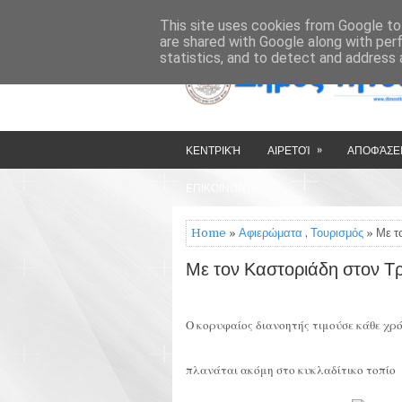
»
»
HOME
ΔΉΜΟΣ ΤΉΝΟΥ
This site uses cookies from Google to 
are shared with Google along with per
statistics, and to detect and address 
»
ΚΕΝΤΡΙΚΉ
ΑΙΡΕΤΟΊ
ΑΠΟΦΆΣΕΙ
ΕΠΙΚΟΙΝΩΝΊΑ
Home
»
Αφιερώματα
,
Τουρισμός
» Με τ
Με τον Καστοριάδη στον Τ
Ο κoρυφαίος διανοητής τιμούσε κάθε χρ
πλανάται ακόμη στο κυκλαδίτικο τοπίο