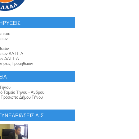
ΗΡΥΞΕΙΣ
πικού
σιών
θειών
σιών ΔΛΤΤ-Α
ών ΔΛΤΤ-Α
ήσεις Προμηθειών
ΕΙΑ
Τήνου
κό Ταμείο Τήνου - Άνδρου
ό Πρόσωπο Δήμου Τήνου
 ΣΥΝΕΔΡΙΆΣΕΙΣ Δ..Σ