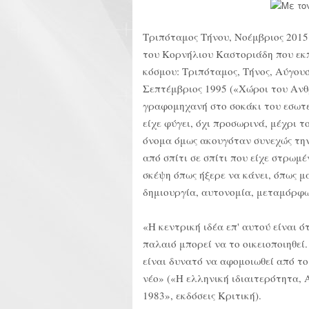
Tριπόταμος Τήνου, Νοέμβριος 2015.
του Κορνήλιου Καστοριάδη που εκ
κόσμου: Τριπόταμος, Τήνος, Αύγουσ
Σεπτέμβριος 1995 («Χώροι του Ανθ
γραφομηχανή στο σοκάκι του εσωτε
είχε φύγει, όχι προσωρινά, μέχρι 
όνομα όμως ακουγόταν συνεχώς την
από σπίτι σε σπίτι που είχε στρωμέ
σκέψη όπως ήξερε να κάνει, όπως μ
δημιουργία, αυτονομία, μεταμόρφ
«Η κεντρική ιδέα επ' αυτού είναι ό
παλαιό μπορεί να το οικειοποιηθεί
είναι δυνατό να αφομοιωθεί από το
νέο» («Η ελληνική ιδιαιτερότητα,
1983», εκδόσεις Κριτική).