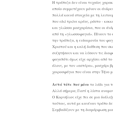
Η τράπεζα δεν είναι τυχαίος χαρα
οποίο συμμετέχουν μόνον οι άνδρες
πολλά κοινά στοιχεία με τη λειτου
που εδώ τρώνε κρέας, ρόστο - κοκκ
και γλώσσα μοσχαρίσια, που οι άν
από τη «γλωσσοφαγιά». Πίνουν το κ
την τράπεζα, η ευδαιμονία του φαγ
Χριστού και η καλή διάθεση που σ
συζητήσουν και να λύσουν τις διαφ
φαγοπότι όμως είχε αρχίσει από το
όλους, με τον «αστέρα», μοσχάρι β
χοιροσφάγια που είναι στην Τήνο μ
Αυτά τότε που µόνο
το λάδι για 
Αλλά σήμερα; Γιατί η λίστα αναμο
Ο Κορνήλιος είχε πει σε μια διάλε
τούτοις, αυτά με κανέναν τρόπο δ
Συμβαδίζουν με τη διαμόρφωση μια