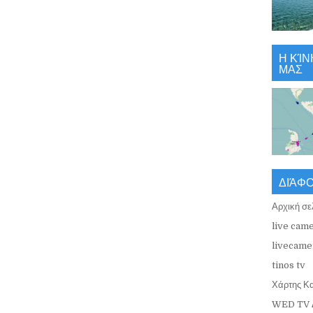
Η ΚΊΝ
ΜΑΣ
ΔΙΆΦ
Αρχική σε
live came
livecamer
tinos tv
Χάρτης Κ
WED TV 