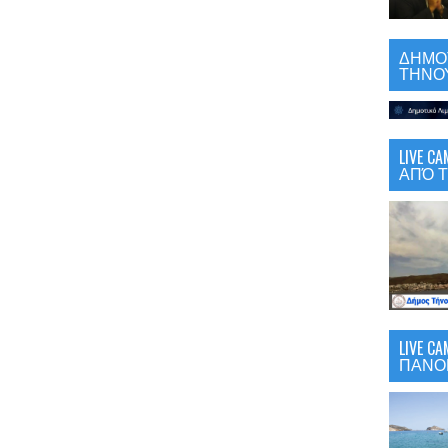
ΔΗΜΟΤ
ΤΗΝΟΥ
LIVE 
ΑΠΌ Τ
LIVE C
ΠΑΝΟ