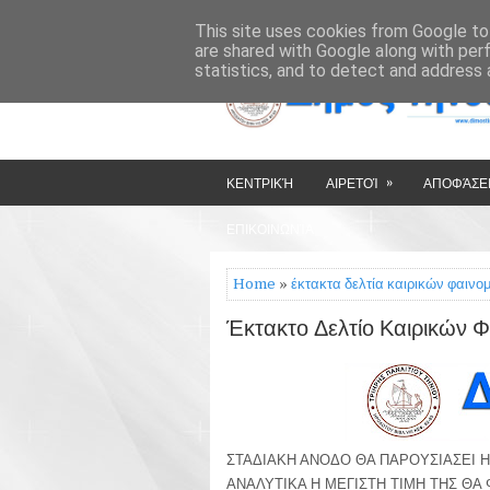
»
»
HOME
ΔΉΜΟΣ ΤΉΝΟΥ
This site uses cookies from Google to 
are shared with Google along with per
statistics, and to detect and address 
»
ΚΕΝΤΡΙΚΉ
ΑΙΡΕΤΟΊ
ΑΠΟΦΆΣΕΙ
ΕΠΙΚΟΙΝΩΝΊΑ
Home
»
έκτακτα δελτία καιρικών φαινο
Έκτακτο Δελτίο Καιρικών 
ΣΤΑΔΙΑΚΗ ΑΝΟΔΟ ΘΑ ΠΑΡΟΥΣΙΑΣΕΙ Η
ΑΝΑΛΥΤΙΚΑ Η ΜΕΓΙΣΤΗ ΤΙΜΗ ΤΗΣ ΘΑ 