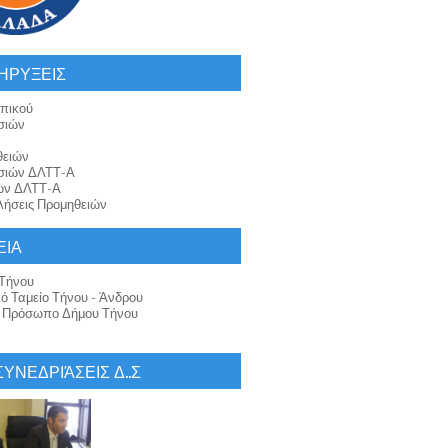
ΗΡΥΞΕΙΣ
πικού
σιών
θειών
σιών ΔΛΤΤ-Α
ών ΔΛΤΤ-Α
ήσεις Προμηθειών
ΕΙΑ
Τήνου
κό Ταμείο Τήνου - Άνδρου
ό Πρόσωπο Δήμου Τήνου
 ΣΥΝΕΔΡΙΆΣΕΙΣ Δ..Σ