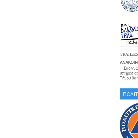
TRAIL:
ΑΝΑΚΟΙΝ
Σας γνωρί
υπηρεσίας
Τήνου θα γ
ΠΟΛΙΤ