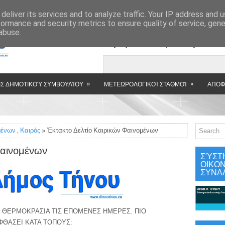
»
deliver its services and to analyze traffic. Your IP address and 
formance and security metrics to ensure quality of service, gen
abuse.
Εμφανιζόμενη αν
»
»
Σ ΔΗΜΟΤΙΚΟΎ ΣΥΜΒΟΥΛΊΟΥ
ΜΕΤΕΩΡΟΛΟΓΙΚΟΊ ΣΤΑΘΜΟΊ
ΑΠΟΦ
μένων
,
Καιρός
» Έκτακτο Δελτίο Καιρικών Φαινομένων
Φαινομένων
ΣΎΣΤ
ΟΙΚΟ
ΣΥΝΑ
 ΘΕΡΜΟΚΡΑΣΙΑ ΤΙΣ ΕΠΟΜΕΝΕΣ ΗΜΕΡΕΣ. ΠΙΟ 
ΦΘΑΣΕΙ ΚΑΤΑ ΤΟΠΟΥΣ: 