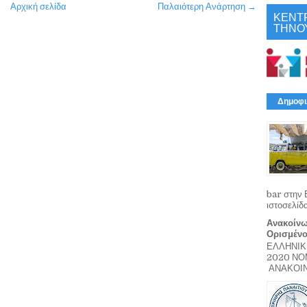
Αρχική σελίδα
Παλαιότερη Ανάρτηση →
ΚΕΝΤ
ΤΗΝΟ
Δημοφι
bar στην 
ιστοσελίδ
Ανακοίνω
Ορισμέν
ΕΛΛΗΝΙΚ
2020 Ν
ΑΝΑΚΟΙΝΩ