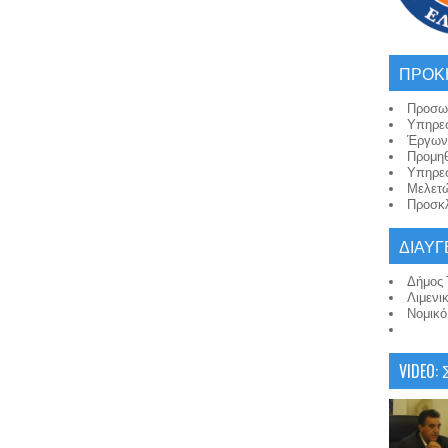
ΠΡΟΚ
Προσω
Υπηρε
Έργων
Προμη
Υπηρε
Μελετ
Προσκλ
ΔΙΑΥΓ
Δήμος 
Λιμενι
Νομικ
VIDEO: