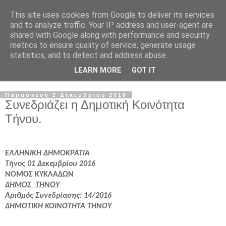
This site uses cookies from Google to deliver its services
and to analyze traffic. Your IP address and user-agent are
shared with Google along with performance and security
metrics to ensure quality of service, generate usage
statistics, and to detect and address abuse.
LEARN MORE
GOT IT
▼
Παρασκευή 2 Δεκεμβρίου 2016
Συνεδριάζει η Δημοτική Κοινότητα
Τήνου.
ΕΛΛΗΝΙΚΗ ΔΗΜΟΚΡΑΤΙΑ
Τήνος 01 Δεκεμβρίου 2016
ΝΟΜΟΣ ΚΥΚΛΑΔΩΝ
ΔΗΜΟΣ ΤΗΝΟΥ
Αριθμός Συνεδρίασης: 14/2016
ΔΗΜΟΤΙΚΗ ΚΟΙΝΟΤΗΤΑ ΤΗΝΟΥ