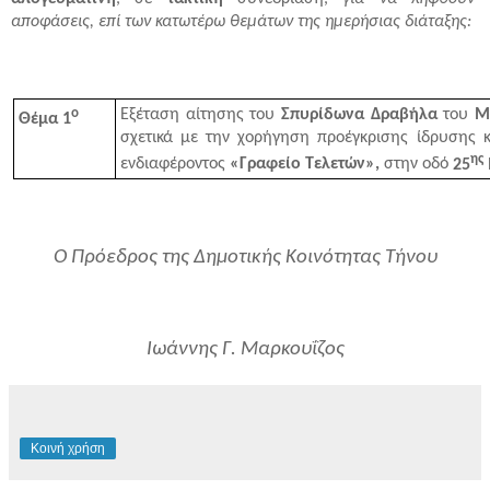
αποφάσεις, επί των κατωτέρω θεμάτων της ημερήσιας διάταξης:
ο
Εξέταση αίτησης του
Σπυρίδωνα Δραβήλα
του
Μ
Θέμα 1
σχετικά με την χορήγηση προέγκρισης ίδρυσης κ
ης
ενδιαφέροντος
«Γραφείο Τελετών»,
στην οδό
25
Ο Πρόεδρος της Δημοτικής Κοινότητας Τήνου
Ιωάννης Γ. Μαρκουΐζος
Κοινή χρήση