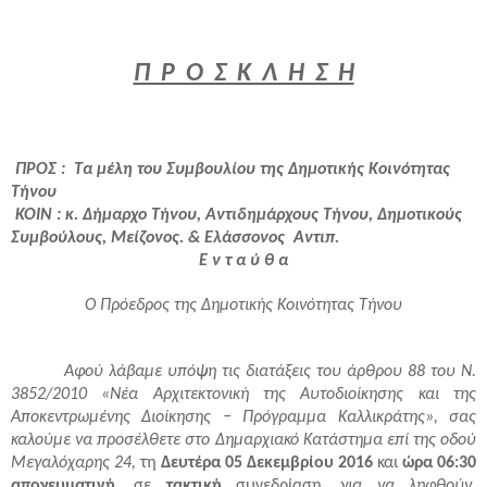
Π Ρ Ο Σ Κ Λ Η Σ Η
ΠΡΟΣ : Τα μέλη του Συμβουλίου της Δημοτικής Κοινότητας
Τήνου
ΚΟΙΝ : κ. Δήμαρχο Τήνου, Αντιδημάρχους Τήνου, Δημοτικούς
Συμβούλους, Μείζονος. & Ελάσσονος Αντιπ.
Ε ν τ α ύ θ α
Ο Πρόεδρος της Δημοτικής Κοινότητας Τήνου
Αφού λάβαμε υπόψη τις διατάξεις του άρθρου 88 του Ν.
3852/2010 «Νέα Αρχιτεκτονική της Αυτοδιοίκησης και της
Αποκεντρωμένης Διοίκησης − Πρόγραμμα Καλλικράτης», σας
καλούμε να προσέλθετε στο Δημαρχιακό Κατάστημα επί της οδού
Μεγαλόχαρης 24,
τη
Δευτέρα 05 Δεκεμβρίου
2016
και
ώρα 06:30
απογευματινή
, σε
τακτική
συνεδρίαση,
για να ληφθούν