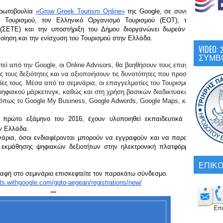
ρωτοβουλία 
«Grow Greek Tourism Online»
 της Google, σε συνεργασία με τ
ι Τουρισμού, τον Ελληνικό Οργανισμό Τουρισμού (ΕΟΤ), τον Σύνδεσμ
(ΣΕΤΕ) και την υποστήριξη του Δήμου διοργανώνει δωρεάν εκπαιδευτικ
ποίηση και την ενίσχυση του Τουρισμού στην Ελλάδα.
VIDEO
ΣΥΜΒ
τεί από την Google, οι Online Advisors, θα βοηθήσουν τους επαγγελματίες
ς τους δεξιότητες και να αξιοποιήσουν τις δυνατότητες που προσφέρει το
ίες τους. Μέσα από τα σεμινάρια, οι επαγγελματίες του Τουρισμού θα
 ψηφιακού μάρκετινγκ, καθώς και στη χρήση βασικών διαδικτυακών εργαλείω
 όπως το Google My Business, Google Adwords, Google Maps, κλπ.
 πρώτο εξάμηνο του 2016, έχουν υλοποιηθεί εκπαιδευτικά σεμινάρια σ
ην Ελλάδα.
 εκμάθησης ψηφιακών δεξιοτήτων στην ηλεκτρονική πλατφόρμα του 
«Gro
ΕΠΙΚΟ
ραφή στο σεμινάριο επισκεφτείτε τον παρακάτω σύνδεσμο.
nts.withgoogle.com/
ggto-aegean/registrations/new/
---