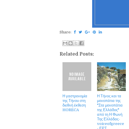
Share:
Related Posts:
Η γαστρονομία
Η Τήνος και τα
της Τήνου στη
μονοπάτια της
διεθνή έκθεση
"Στα μονοπάτια
HORECA
της Ελλάδος"
από τη Η Φωνή
Της Ελλάδας-
voiceofgreece
- ΕΡΤ