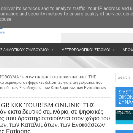
»
deliver its services and to analyze traffic. Your IP address and 
formance and security metrics to ensure quality of service, gen
abuse.
Εμφανιζόμενη αν
»
»
Σ ΔΗΜΟΤΙΚΟΎ ΣΥΜΒΟΥΛΊΟΥ
ΜΕΤΕΩΡΟΛΟΓΙΚΟΊ ΣΤΑΘΜΟΊ
ΑΠΟΦ
ΤΟΒΟΥΛΙΑ “GROW GREEK TOURISM ONLINE” ΤΗΣ
 σεμινάριο, σε ψηφιακές δεξιότητες για επαγγελματίες που
ισμού - των Ξενοδοχείων, των Καταλυμάτων, των Ενοικιάσεων
ΣΎΣΤ
ΟΙΚΟ
ΣΥΝΑ
 GREEK TOURISM ONLINE” ΤΗΣ
 εκπαιδευτικό σεμινάριο, σε ψηφιακές
ίες που δραστηριοποιούνται στον χώρο του
ίων, των Καταλυμάτων, των Ενοικιάσεων
ς Εστίασης.