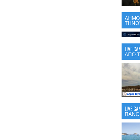
ΔΗΜΟΤ
ΤΗΝΟΥ
LIVE 
ΑΠΌ Τ
LIVE C
ΠΑΝΟ