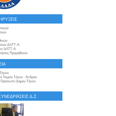
ΗΡΥΞΕΙΣ
πικού
σιών
θειών
σιών ΔΛΤΤ-Α
ών ΔΛΤΤ-Α
ήσεις Προμηθειών
ΕΙΑ
Τήνου
κό Ταμείο Τήνου - Άνδρου
ό Πρόσωπο Δήμου Τήνου
 ΣΥΝΕΔΡΙΆΣΕΙΣ Δ..Σ