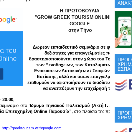
ΑΝΑΚΎ
Η ΠΡΩΤΟΒΟΥΛΙΑ 
 “GROW GREEK TOURISM ONLINE” ΤΗΣ 
GOOGLE 
στην Τήνο
Δωρεάν εκπαιδευτικό σεμινάριο σε ψηφιακές 
δεξιότητες για επαγγελματίες που 
ΠΡΟΓ
δραστηριοποιούνται στον χώρο του Τουρισμού - 
ΧΡΗΜ
 των Ξενοδοχείων, των Καταλυμάτων, των 
ΕΣΠΑ
Ενοικιάσεων Αυτοκινήτων / Σκαφών και της 
Εστίασης, αλλά και όσων επαγγελματιών 
επιθυμούν να αξιοποιήσουν το διαδίκτυο με στόχο 
να αναπτύξουν την επιχείρησή τους
- 20:00
,
σεμινάριο στο 
Ίδρυμα Τηνιακού Πολιτισμού (Ακτή Γ. Δρόσου)
 μ
μία Επιτυχημένη Online Παρουσία”
, στο πλαίσιο της πρωτοβουλία
ΠΡΟΓ
ΧΡΗΜ
http://greektourism.
withgoogle.com