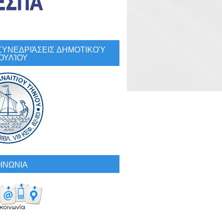
ο 
ο 
ό 
: ΣΥΝΕΔΡΙΆΣΕΙΣ ΔΗΜΟΤΙΚΟΎ
ΟΥΛΊΟΥ
ν
ε 
Παράλληλα, πέρα από τα ομαδικά σεμινάρια, όσοι ενδιαφέρονται μπορούν να εγγραφούν και να παρακολουθήσουν 
w 
ΙΝΩΝΙΑ