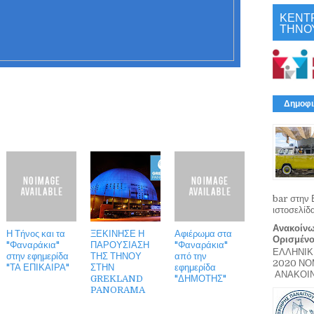
ΚΕΝΤ
ΤΗΝΟ
Δημοφι
bar στην 
ιστοσελίδ
Ανακοίνω
Η Τήνος και τα
ΞΕΚΙΝΗΣΕ Η
Αφιέρωμα στα
Ορισμέν
"Φαναράκια"
ΠΑΡΟΥΣΙΑΣΗ
"Φαναράκια"
ΕΛΛΗΝΙΚ
στην εφημερίδα
ΤΗΣ ΤΗΝΟΥ
από την
2020 Ν
"ΤΑ ΕΠΙΚΑΙΡΑ"
ΣΤΗΝ
εφημερίδα
ΑΝΑΚΟΙΝΩ
GREKLAND
"ΔΗΜΟΤΗΣ"
PANORAMA