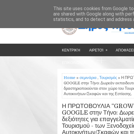
»
»
HOME
ΔΉΜΟΣ ΤΉΝΟΥ
This site uses cookies from Google to 
are shared with Google along with per
statistics, and to detect and address 
»
ΚΕΝΤΡΙΚΉ
ΑΙΡΕΤΟΊ
ΑΠΟΦΆΣΕΙ
ΕΠΙΚΟΙΝΩΝΊΑ
Home
»
σεμινάρια
,
Τουρισμός
» Η ΠΡΩ
GOOGLE στην Τήνο: Δωρεάν εκπαιδευτικό
δραστηριοποιούνται στον χώρο του Τουρ
Αυτοκινήτων/Σκαφών και της Εστίασης.
Η ΠΡΩΤΟΒΟΥΛΙΑ “GROW
GOOGLE στην Τήνο: Δωρεάν
δεξιότητες για επαγγελματ
Τουρισμού - των Ξενοδοχε
Αυτοκινήτων/Σκαφών και τη