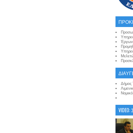
ΠΡΟΚ
Προσω
Υπηρε
Έργων
Προμη
Υπηρε
Μελετ
Προσκλ
ΔΙΑΥΓ
Δήμος 
Λιμενι
Νομικ
VIDEO: