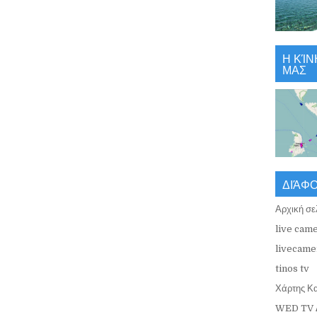
Η ΚΊΝ
ΜΑΣ
ΔΙΆΦ
Αρχική σε
live came
livecamer
tinos tv
Χάρτης Κ
WED TV 