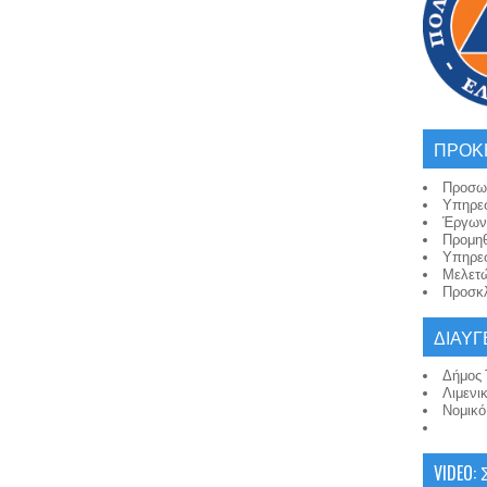
ΠΡΟΚ
Προσω
Υπηρε
Έργων
Προμη
Υπηρε
Μελετ
Προσκλ
ΔΙΑΥΓ
Δήμος 
Λιμενι
Νομικ
VIDEO: