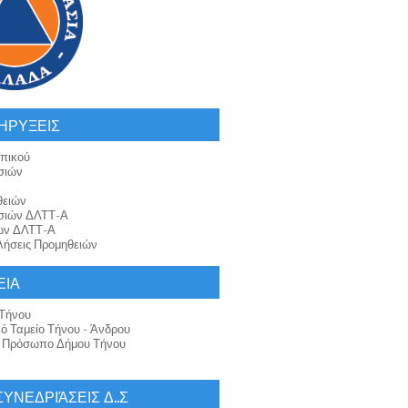
ΗΡΥΞΕΙΣ
πικού
σιών
θειών
σιών ΔΛΤΤ-Α
ών ΔΛΤΤ-Α
ήσεις Προμηθειών
ΕΙΑ
Τήνου
κό Ταμείο Τήνου - Άνδρου
ό Πρόσωπο Δήμου Τήνου
 ΣΥΝΕΔΡΙΆΣΕΙΣ Δ..Σ