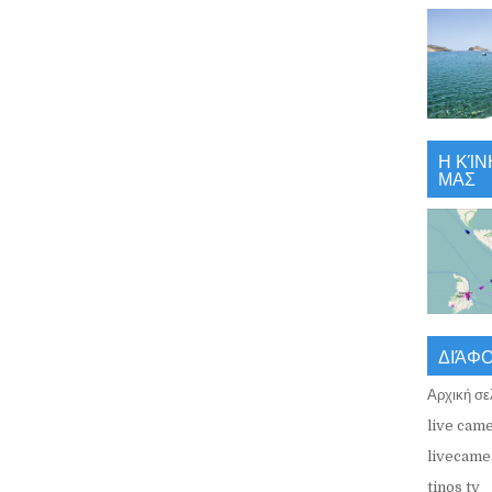
Η ΚΊΝ
ΜΑΣ
ΔΙΆΦ
Αρχική σε
live came
livecamer
tinos tv