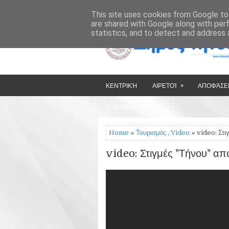
»
»
HOME
ΔΉΜΟΣ ΤΉΝΟΥ
This site uses cookies from Google to 
are shared with Google along with per
statistics, and to detect and address 
»
ΚΕΝΤΡΙΚΉ
ΑΙΡΕΤΟΊ
ΑΠΟΦΆΣΕΙ
ΕΠΙΚΟΙΝΩΝΊΑ
Home
»
Τουρισμός
,
Video
» video: Στι
video: Στιγμές "Τήνου" απ