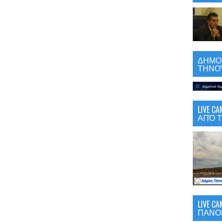
ΔΗΜΟΤ
ΤΗΝΟΥ
LIVE 
ΑΠΌ Τ
LIVE C
ΠΑΝΟ