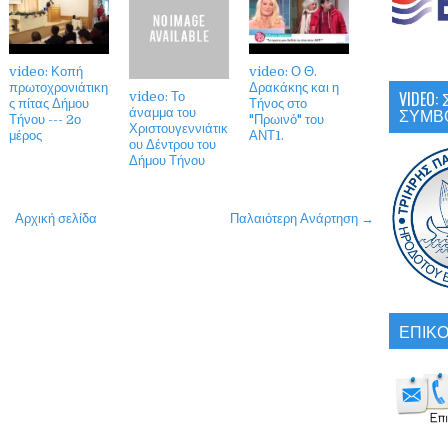
video: Κοπή
video: Ο Θ.
πρωτοχρονιάτικη
Δρακάκης και η
VIDEO
video: Το
ς πίτας Δήμου
Τήνος στο
ΣΥΜΒ
άναμμα του
Τήνου --- 2ο
"Πρωινό" του
Χριστουγεννιάτικ
μέρος
ΑΝΤ1.
ου Δέντρου του
Δήμου Τήνου
Αρχική σελίδα
Παλαιότερη Ανάρτηση →
ΕΠΙΚΟ