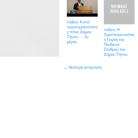
video: Κοπή
πρωτοχρονιάτικη
video: Η
ς πίτας Δήμου
Χριστουγεννιάτικ
Τήνου --- 1ο
η Γιορτή του
μέρος
Παιδικού
Σταθμού του
Δήμου Τήνου.
← Νεότερη ανάρτηση