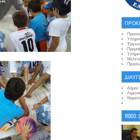
ΠΡΟΚ
Προσω
Υπηρε
Έργων
Προμη
Υπηρε
Μελετ
Προσκλ
ΔΙΑΥΓ
Δήμος 
Λιμενι
Νομικ
VIDEO: