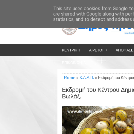
»
»
HOME
ΔΉΜΟΣ ΤΉΝΟΥ
This site uses cookies from Google to 
are shared with Google along with per
statistics, and to detect and address 
»
ΚΕΝΤΡΙΚΉ
ΑΙΡΕΤΟΊ
ΑΠΟΦΆΣΕΙ
ΕΠΙΚΟΙΝΩΝΊΑ
Home
»
Κ.Δ.Α.Π.
» Εκδρομή του Κέντρο
Εκδρομή του Κέντρου Δημι
Βωλάξ.