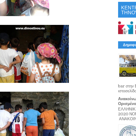
ΚΕΝΤ
ΤΗΝΟ
Δημοφι
bar στην 
ιστοσελίδ
Ανακοίνω
Ορισμέν
ΕΛΛΗΝΙΚ
2020 Ν
ΑΝΑΚΟΙΝΩ