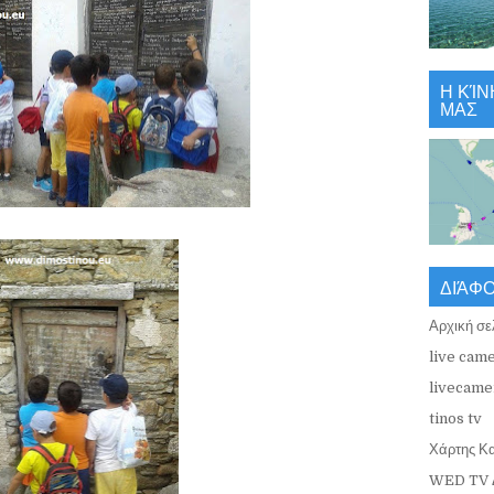
Η ΚΊΝ
ΜΑΣ
ΔΙΆΦ
Αρχική σε
live came
livecamer
tinos tv
Χάρτης Κ
WED TV 