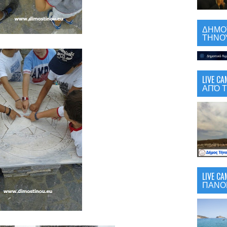
ΔΗΜΟΤ
ΤΗΝΟΥ
LIVE 
ΑΠΌ Τ
LIVE C
ΠΑΝΟ