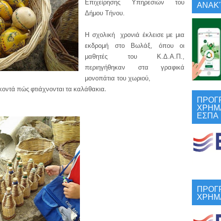
Επιχείρησης Υπηρεσιών του
ΑΝΑΚΎ
Δήμου Τήνου.
Η σχολική χρονιά έκλεισε με μια
εκδρομή στο Βωλάξ, όπου οι
μαθητές του Κ.Δ.Α.Π.,
περιηγήθηκαν στα γραφικά
μονοπάτια του χωριού,
 κοντά πώς φτιάχνονται τα καλάθακια.
ΠΡΟΓ
ΧΡΗΜ
ΕΣΠΑ
ΠΡΟΓ
ΧΡΗΜ