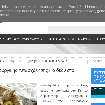
»
deliver its services and to analyze traffic. Your IP address and 
formance and security metrics to ensure quality of service, gen
abuse.
Εμφανιζόμενη αν
»
»
Σ ΔΗΜΟΤΙΚΟΎ ΣΥΜΒΟΥΛΊΟΥ
ΜΕΤΕΩΡΟΛΟΓΙΚΟΊ ΣΤΑΘΜΟΊ
ΑΠΟΦ
υ Δημιουργικής Απασχόλησης Παιδιών στο Βωλάξ.
ουργικής Απασχόλησης Παιδιών στο
ΣΎΣΤ
ΟΙΚΟ
ΣΥΝΑ
Ολοκληρώθηκαν πριν από λίγες
μέρες τα μαθήματα στο Κέντρο
Δημιουργικής Απασχόλησης
Παιδιών της Κοινωφελούς