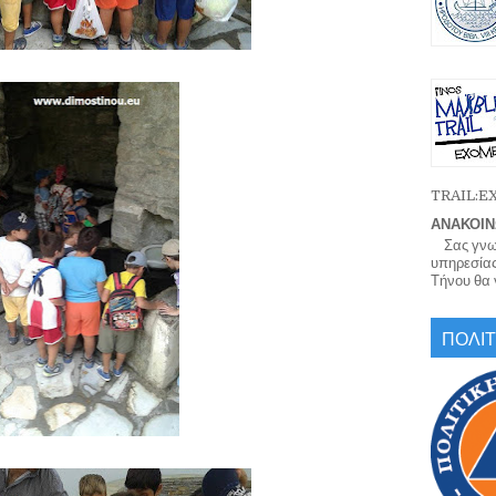
TRAIL:
ΑΝΑΚΟΙΝ
Σας γνωρί
υπηρεσίας
Τήνου θα γ
ΠΟΛΙΤ