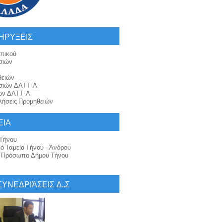
ΗΡΥΞΕΙΣ
πικού
σιών
θειών
σιών ΔΛΤΤ-Α
ών ΔΛΤΤ-Α
ήσεις Προμηθειών
ΕΙΑ
Τήνου
κό Ταμείο Τήνου - Άνδρου
ό Πρόσωπο Δήμου Τήνου
 ΣΥΝΕΔΡΙΆΣΕΙΣ Δ..Σ