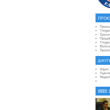
ΠΡΟΚ
Προσω
Υπηρε
Έργων
Προμη
Υπηρε
Μελετ
Προσκλ
ΔΙΑΥΓ
Δήμος 
Λιμενι
Νομικ
VIDEO: