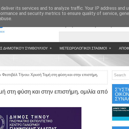
»
deliver its services and to analyze traffic. Your IP address and 
formance and security metrics to ensure quality of service, gen
abuse.
Εμφανιζόμενη αν
»
»
Σ ΔΗΜΟΤΙΚΟΎ ΣΥΜΒΟΥΛΊΟΥ
ΜΕΤΕΩΡΟΛΟΓΙΚΟΊ ΣΤΑΘΜΟΊ
ΑΠΟΦ
 Φεστιβάλ Τήνου: Χρυσή Τομή στη φύση και στην επιστήμη,
ΣΎΣΤ
ή στη φύση και στην επιστήμη, ομιλία από
ΟΙΚΟ
ΣΥΝΑ