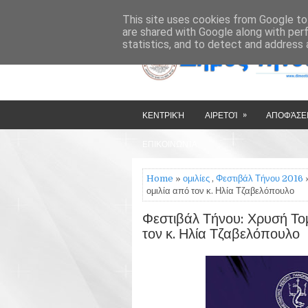
»
»
HOME
ΔΉΜΟΣ ΤΉΝΟΥ
This site uses cookies from Google to 
are shared with Google along with per
statistics, and to detect and address 
»
ΚΕΝΤΡΙΚΉ
ΑΙΡΕΤΟΊ
ΑΠΟΦΆΣΕΙ
ΕΠΙΚΟΙΝΩΝΊΑ
Home
»
ομιλίες
,
Φεστιβάλ Τήνου 2016
»
ομιλία από τον κ. Ηλία Τζαβελόπουλο
Φεστιβάλ Τήνου: Χρυσή Τομ
τον κ. Ηλία Τζαβελόπουλο