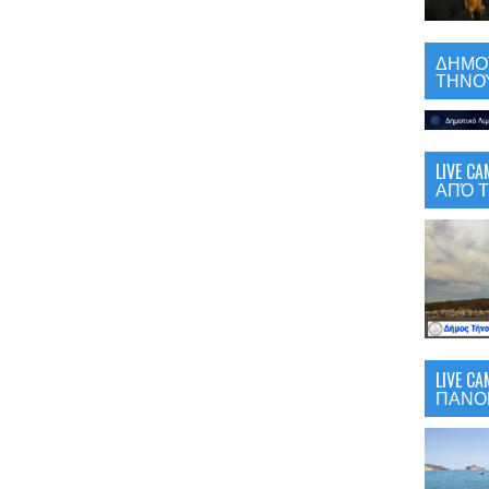
ΔΗΜΟΤ
ΤΗΝΟΥ
LIVE 
ΑΠΌ Τ
LIVE C
ΠΑΝΟ