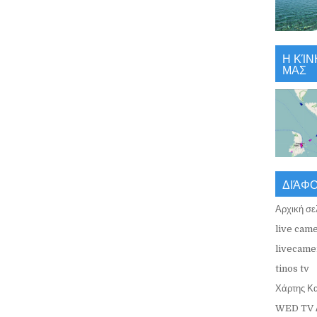
Η ΚΊΝ
ΜΑΣ
ΔΙΆΦ
Αρχική σε
live came
livecamer
tinos tv
Χάρτης Κ
WED TV 