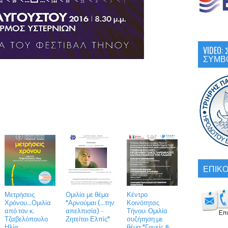
VIDEO
ΣΥΜΒ
ΕΠΙΚΟ
Μετρήσεις
Ομιλία με θέμα
Κέντρο
Χρόνου...Ομιλία
"Αρνούμαι (...την
Κοινότητας
από τον κ.
απελπισία) -
Τήνου: Ομιλία
Τζαβελόπουλο
Ζητείται Ελπίς"
συζήτηση με
Ηλία
θέμα "Γονείς &