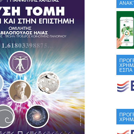
ΑΝΑΚΎ
ΠΡΟΓ
ΧΡΗΜ
ΕΣΠΑ
ΠΡΟΓ
ΧΡΗΜ