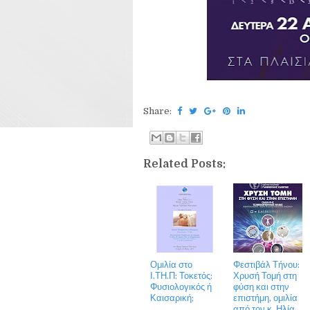
Share:
Related Posts:
Ομιλία στο
Φεστιβάλ Τήνου:
Ι.ΤΗ.Π: Τοκετός:
Χρυσή Τομή στη
Φυσιολογικός ή
φύση και στην
Καισαρική;
επιστήμη, ομιλία
από τον κ. Ηλία