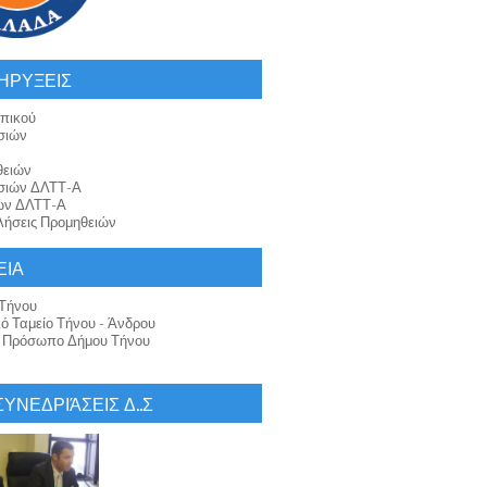
ΗΡΥΞΕΙΣ
πικού
σιών
θειών
σιών ΔΛΤΤ-Α
ών ΔΛΤΤ-Α
ήσεις Προμηθειών
ΕΙΑ
Τήνου
κό Ταμείο Τήνου - Άνδρου
ό Πρόσωπο Δήμου Τήνου
 ΣΥΝΕΔΡΙΆΣΕΙΣ Δ..Σ