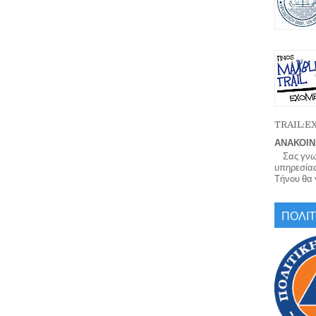
TRAIL:
ΑΝΑΚΟΙΝ
Σας γνωρί
υπηρεσίας
Τήνου θα γ
ΠΟΛΙΤ