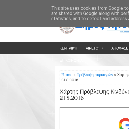
»
»
HOME
ΔΉΜΟΣ ΤΉΝΟΥ
This site uses cookies from Google to 
are shared with Google along with per
statistics, and to detect and address 
»
ΚΕΝΤΡΙΚΉ
ΑΙΡΕΤΟΊ
ΑΠΟΦΆΣΕΙ
ΕΠΙΚΟΙΝΩΝΊΑ
Home
»
Πρόβλεψη πυρκαγιών
» Χάρτης
21.8.2016
Χάρτης Πρόβλεψης Κινδύνου
21.8.2016