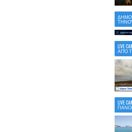
ΔΗΜΟΤ
ΤΗΝΟΥ
LIVE 
ΑΠΌ Τ
LIVE C
ΠΑΝΟ