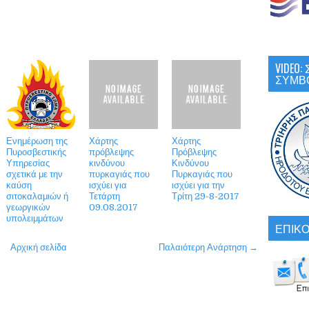
VIDEO
ΣΥΜΒ
Ενημέρωση της
Χάρτης
Χάρτης
Πυροσβεστικής
πρόβλεψης
Πρόβλεψης
Υπηρεσίας
κινδύνου
Κινδύνου
σχετικά με την
πυρκαγιάς που
Πυρκαγιάς που
καύση
ισχύει για
ισχύει για την
σιτοκαλαμιών ή
Τετάρτη
Τρίτη 29-8-2017
γεωργικών
09.08.2017
υπολειμμάτων
ΕΠΙΚΟ
Αρχική σελίδα
Παλαιότερη Ανάρτηση →