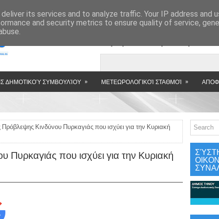
»
deliver its services and to analyze traffic. Your IP address and 
formance and security metrics to ensure quality of service, gen
abuse.
Εμφανιζόμενη αν
»
»
Σ ΔΗΜΟΤΙΚΟΎ ΣΥΜΒΟΥΛΊΟΥ
ΜΕΤΕΩΡΟΛΟΓΙΚΟΊ ΣΤΑΘΜΟΊ
ΑΠΟΦ
 Πρόβλεψης Κινδύνου Πυρκαγιάς που ισχύει για την Κυριακή
ΣΎΣΤ
 Πυρκαγιάς που ισχύει για την Κυριακή
ΟΙΚΟ
ΣΥΝΑ