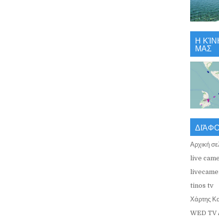
Η ΚΊΝ
ΜΑΣ
ΔΙΆΦ
Αρχική σε
live came
livecamer
tinos tv
Χάρτης Κ
WED TV 