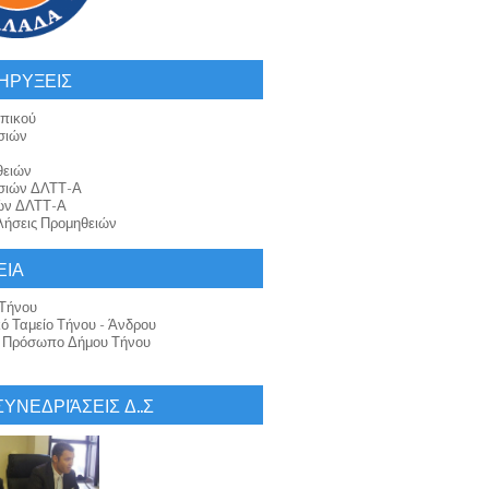
ΗΡΥΞΕΙΣ
πικού
σιών
θειών
σιών ΔΛΤΤ-Α
ών ΔΛΤΤ-Α
ήσεις Προμηθειών
ΕΙΑ
Τήνου
κό Ταμείο Τήνου - Άνδρου
ό Πρόσωπο Δήμου Τήνου
 ΣΥΝΕΔΡΙΆΣΕΙΣ Δ..Σ