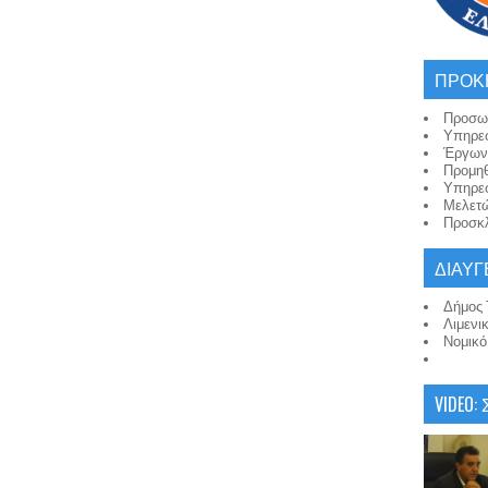
ΠΡΟΚ
Προσω
Υπηρε
Έργων
Προμη
Υπηρε
Μελετ
Προσκλ
ΔΙΑΥΓ
Δήμος 
Λιμενι
Νομικ
VIDEO: