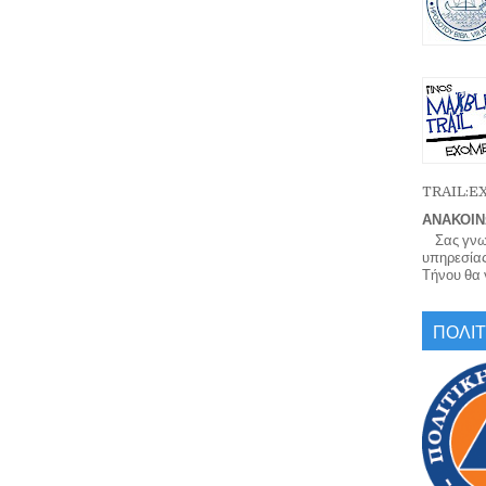
TRAIL:
ΑΝΑΚΟΙΝ
Σας γνωρί
υπηρεσίας
Τήνου θα γ
ΠΟΛΙΤ