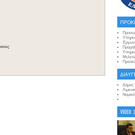
ΠΡΟΚ
Προσω
Υπηρε
Έργων
ραιώς
Προμη
Υπηρε
Μελετ
Προσκλ
ΔΙΑΥΓ
Δήμος 
Λιμενι
Νομικ
VIDEO: