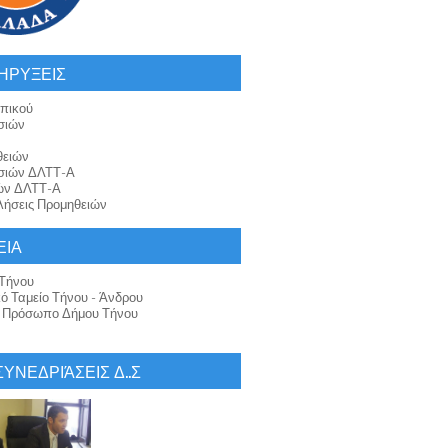
ΗΡΥΞΕΙΣ
πικού
σιών
θειών
σιών ΔΛΤΤ-Α
ών ΔΛΤΤ-Α
ήσεις Προμηθειών
ΕΙΑ
Τήνου
κό Ταμείο Τήνου - Άνδρου
ό Πρόσωπο Δήμου Τήνου
 ΣΥΝΕΔΡΙΆΣΕΙΣ Δ..Σ