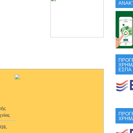
ΑΝΑΚΎ
ΠΡΟΓ
ΧΡΗΜ
ΕΣΠΑ
κής
ΠΡΟΓ
χνίας
ΧΡΗΜ
16,