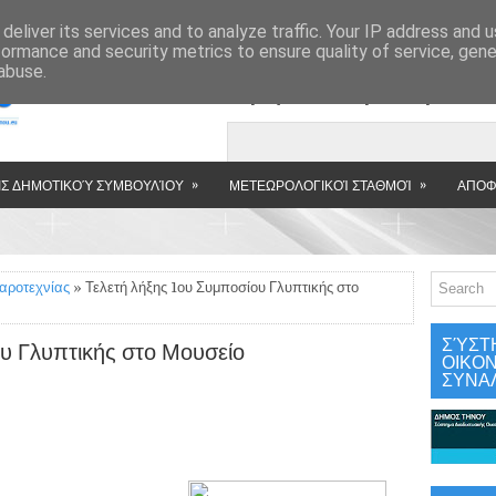
»
deliver its services and to analyze traffic. Your IP address and 
formance and security metrics to ensure quality of service, gen
abuse.
Εμφανιζόμενη αν
»
»
Σ ΔΗΜΟΤΙΚΟΎ ΣΥΜΒΟΥΛΊΟΥ
ΜΕΤΕΩΡΟΛΟΓΙΚΟΊ ΣΤΑΘΜΟΊ
ΑΠΟΦ
αροτεχνίας
» Τελετή λήξης 1ου Συμποσίου Γλυπτικής στο
ΣΎΣΤ
υ Γλυπτικής στο Μουσείο
ΟΙΚΟ
ΣΥΝΑ