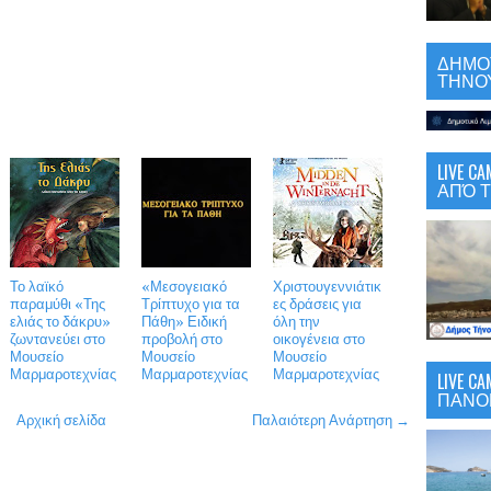
ΔΗΜΟΤ
ΤΗΝΟΥ
LIVE 
ΑΠΌ Τ
Το λαϊκό
«Μεσογειακό
Χριστουγεννιάτικ
παραμύθι «Της
Τρίπτυχο για τα
ες δράσεις για
ελιάς το δάκρυ»
Πάθη» Ειδική
όλη την
ζωντανεύει στο
προβολή στο
οικογένεια στο
Μουσείο
Μουσείο
Μουσείο
Μαρμαροτεχνίας
Μαρμαροτεχνίας
Μαρμαροτεχνίας
LIVE C
ΠΑΝΟ
Αρχική σελίδα
Παλαιότερη Ανάρτηση →