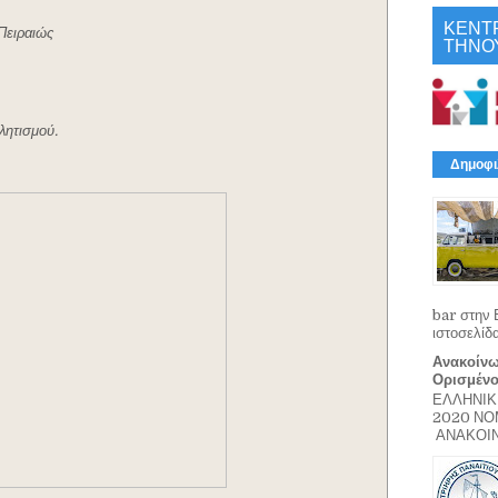
ΚΕΝΤ
Πειραιώς
ΤΗΝΟ
λητισμού.
Δημοφι
bar στην 
ιστοσελίδ
Ανακοίνω
Ορισμέν
ΕΛΛΗΝΙΚ
2020 Ν
ΑΝΑΚΟΙΝΩ