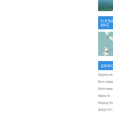
Η ΚΊΝ
ΜΑΣ
ΔΙΆΦ
Αρχική σε
live came
livecamer
tinos tv
Χάρτης Κ
WED TV 