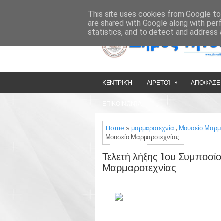
»
»
HOME
ΔΉΜΟΣ ΤΉΝΟΥ
This site uses cookies from Google to 
are shared with Google along with per
statistics, and to detect and address 
»
ΚΕΝΤΡΙΚΉ
ΑΙΡΕΤΟΊ
ΑΠΟΦΆΣΕΙ
ΕΠΙΚΟΙΝΩΝΊΑ
Home
»
μαρμαροτεχνία
,
Μουσείο Μαρμ
Μουσείο Μαρμαροτεχνίας
Τελετή λήξης 1ου Συμποσίο
Μαρμαροτεχνίας