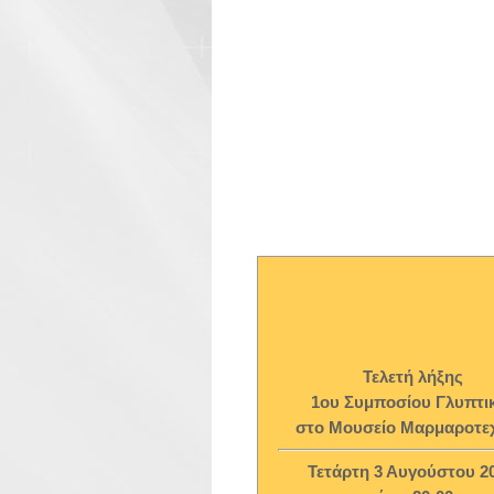
Τελετή λήξης
1ου Συμποσίου Γλυπτι
στο Μουσείο Μαρμαροτε
Τετάρτη 3 Αυγούστου 20