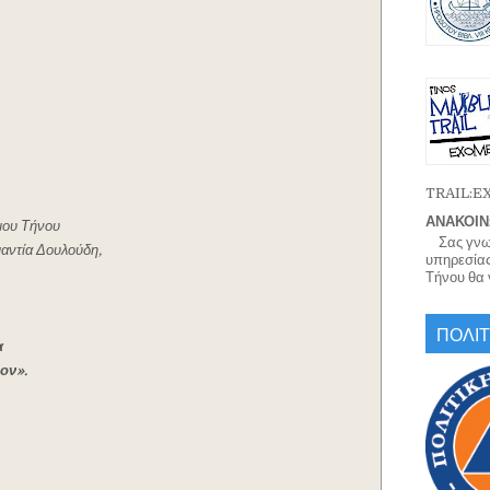
TRAIL:
ΑΝΑΚΟΙΝ
μου Τήνου
Σας γνωρί
αντία Δουλούδη,
υπηρεσίας
Τήνου θα γ
ΠΟΛΙΤ
α
ον».