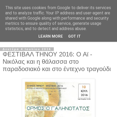
This site uses cookies from Google to deliver its services
and to analyze traffic. Your IP address and user-agent are
shared with Google along with performance and security
metrics to ensure quality of service, generate usage
statistics, and to detect and address abuse.
LEARN MORE
GOT IT
▼
Δευτέρα 4 Ιουλίου 2016
ΦΕΣΤΙΒΑΛ ΤΗΝΟΥ 2016: Ο Αϊ -
Νικόλας και η θάλασσα στο
παραδοσιακό και στο έντεχνο τραγούδι