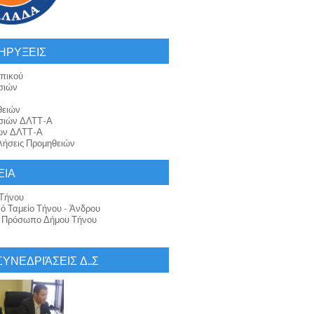
ΗΡΥΞΕΙΣ
πικού
σιών
θειών
σιών ΔΛΤΤ-Α
ών ΔΛΤΤ-Α
ήσεις Προμηθειών
ΕΙΑ
Τήνου
κό Ταμείο Τήνου - Άνδρου
ό Πρόσωπο Δήμου Τήνου
 ΣΥΝΕΔΡΙΆΣΕΙΣ Δ..Σ