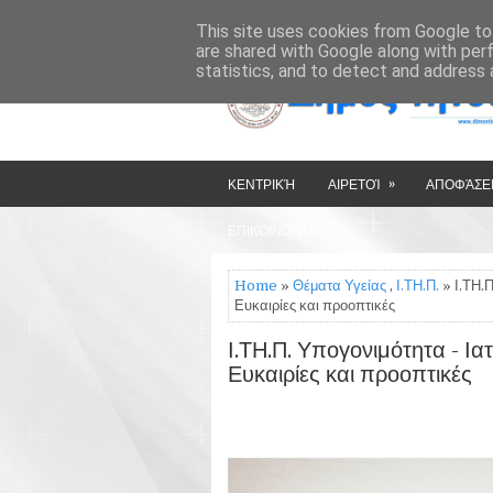
»
»
HOME
ΔΉΜΟΣ ΤΉΝΟΥ
This site uses cookies from Google to 
are shared with Google along with per
statistics, and to detect and address 
»
ΚΕΝΤΡΙΚΉ
ΑΙΡΕΤΟΊ
ΑΠΟΦΆΣΕΙ
ΕΠΙΚΟΙΝΩΝΊΑ
Home
»
Θέματα Υγείας
,
Ι.ΤΗ.Π.
» Ι.ΤΗ.Π
Ευκαιρίες και προοπτικές
Ι.ΤΗ.Π. Υπογονιμότητα - Ια
Ευκαιρίες και προοπτικές