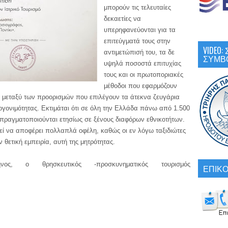
μπορούν τις τελευταίες
δεκαετίες να
υπερηφανεύονται για τα
επιτεύγματά τους στην
VIDEO
αντιμετώπισή του, τα δε
ΣΥΜΒ
υψηλά ποσοστά επιτυχίας
τους και οι πρωτοποριακές
μέθοδοι που εφαρμόζουν
ς μεταξύ των προορισμών που επιλέγουν τα άτεκνα ζευγάρια
ογονιμότητας. Εκτιμάται ότι σε όλη την Ελλάδα πάνω από 1.500
ραγματοποιούνται ετησίως σε ξένους διαφόρων εθνικοτήτων.
εί να αποφέρει πολλαπλά οφέλη, καθώς οι εν λόγω ταξιδιώτες
 θετική εμπειρία, αυτή της μητρότητας.
ο θρησκευτικός -προσκυνηματικός τουρισμός
ΕΠΙΚΟ