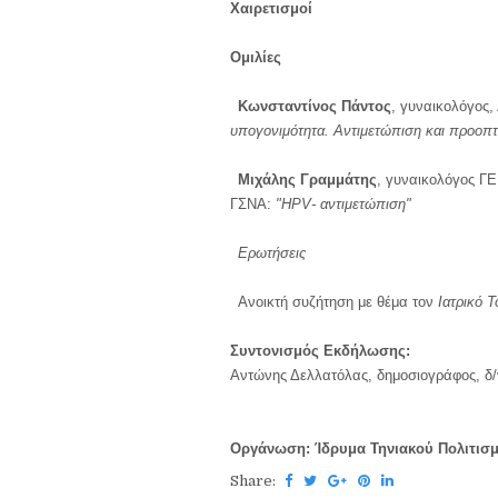
Χαιρετισμοί
Ομιλίες
·
Κωνσταντίνος Πάντος
, γυναικολόγος
υπογονιμότητα. Αντιμετώπιση και προοπτ
·
Μιχάλης Γραμμάτης
, γυναικολόγος Γ
ΓΣΝΑ:
"HPV- αντιμετώπιση"
·
Ερωτήσεις
·
Ανοικτή συζήτηση με θέμα τον
Ιατρικό 
Συντονισμός Εκδήλωσης:
Αντώνης Δελλατόλας, δημοσιογράφος, δ/ν
Οργάνωση: Ίδρυμα Τηνιακού Πολιτισ
Share: