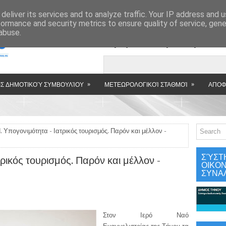
»
deliver its services and to analyze traffic. Your IP address and 
formance and security metrics to ensure quality of service, gen
abuse.
Εμφανιζόμενη αν
»
»
Σ ΔΗΜΟΤΙΚΟΎ ΣΥΜΒΟΥΛΊΟΥ
ΜΕΤΕΩΡΟΛΟΓΙΚΟΊ ΣΤΑΘΜΟΊ
ΑΠΟΦ
. Υπογονιμότητα - Ιατρικός τουρισμός. Παρόν και μέλλον -
ΣΎΣΤ
τρικός τουρισμός. Παρόν και μέλλον -
ΟΙΚΟ
ΣΥΝΑ
Στον Ιερό Ναό