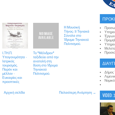
ΠΡΟΚ
Η Μουσική
Προσω
Τήνος: 3 Τηνιακά
Υπηρε
Σύνολα στο
Έργων
Ίδρυμα Τηνιακού
Προμη
Πολιτισμού.
Υπηρε
Μελετ
Προσκλ
Ι.ΤΗ.Π.
Το "Μέλιδρον"
Υπογονιμότητα -
ταξιδεύει από την
Ιατρικός
ανατολή στη
ΔΙΑΥΓ
τουρισμός.
δύση στο Ίδρυμα
Παρόν και
Τηνιακού
Δήμος 
μέλλον -
Πολιτισμού.
Λιμενι
Ευκαιρίες και
Νομικ
προοπτικές
Αρχική σελίδα
Παλαιότερη Ανάρτηση →
VIDEO: