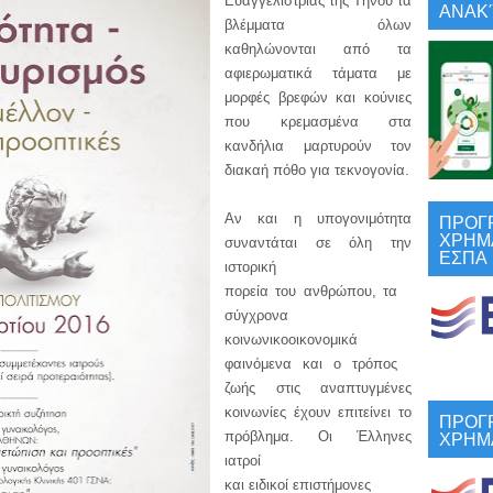
Ευαγγελιστρίας της Τήνου τα
ΑΝΑΚΎ
βλέμματα όλων
καθηλώνονται από τα
αφιερωματικά τάματα με
μορφές βρεφών και κούνιες
που κρεμασμένα στα
κανδήλια μαρτυρούν τον
διακαή πόθο για τεκνογονία.
ΠΡΟΓ
Αν και η υπογονιμότητα
ΧΡΗΜ
συναντάται σε όλη την
ΕΣΠΑ
ιστορική
πορεία του ανθρώπου, τα
σύγχρονα
κοινωνικοοικονομικά
φαινόμενα και ο τρόπος
ζωής στις αναπτυγμένες
κοινωνίες έχουν επιτείνει το
ΠΡΟΓ
ΧΡΗΜ
πρόβλημα. Οι Έλληνες
ιατροί
και ειδικοί επιστήμονες