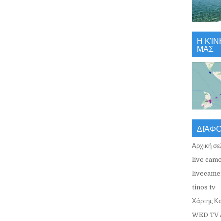
Η ΚΊΝ
ΜΑΣ
ΔΙΆΦ
Αρχική σε
live came
livecamer
tinos tv
Χάρτης Κ
WED TV 