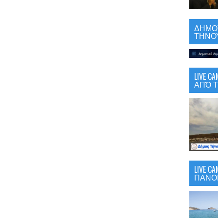
ΔΗΜΟΤ
ΤΗΝΟΥ
LIVE 
ΑΠΌ Τ
LIVE C
ΠΑΝΟ