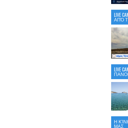
LIVE 
ΑΠΌ Τ
LIVE C
ΠΑΝΟ
Η ΚΊΝ
ΜΑΣ