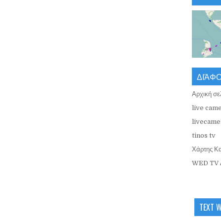
ΔΙΆΦ
Αρχική σε
live came
livecamer
tinos tv
Χάρτης Κ
WED TV 
TEXT 