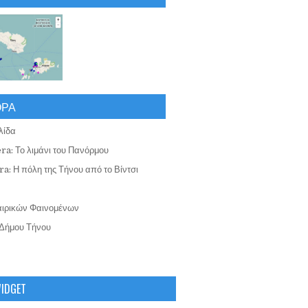
ΟΡΑ
λίδα
ra: Το λιμάνι του Πανόρμου
a: Η πόλη της Τήνου από το Βίντσι
αιρικών Φαινομένων
Δήμου Τήνου
WIDGET