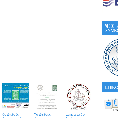
VIDEO
ΣΥΜΒ
ΕΠΙΚΟ
6ο Διεθνές
7o Διεθνές
Ξεκινά το 5ο