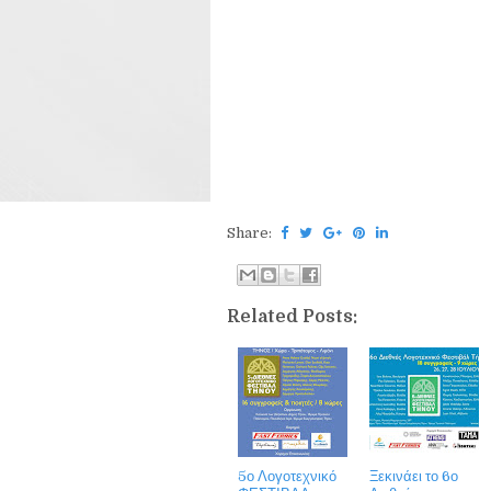
Share:
Related Posts:
5ο Λογοτεχνικό
Ξεκινάει το 6ο