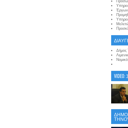
Προσω
Υπηρε
Έργων
Προμη
Υπηρε
Μελετ
Προσκλ
ΔΙΑΥΓ
Δήμος 
Λιμενι
Νομικ
VIDEO:
ΔΗΜΟΤ
ΤΗΝΟΥ