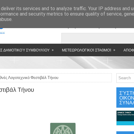
»
deliver its services and to analyze traffic. Your IP address and 
formance and security metrics to ensure quality of service, gen
abuse.
Εμφανιζόμενη αν
»
»
Σ ΔΗΜΟΤΙΚΟΎ ΣΥΜΒΟΥΛΊΟΥ
ΜΕΤΕΩΡΟΛΟΓΙΚΟΊ ΣΤΑΘΜΟΊ
ΑΠΟΦ
θνές Λογοτεχνικό Φεστιβάλ Τήνου
στιβάλ Τήνου
ΣΎΣΤ
ΟΙΚΟ
ΣΥΝΑ