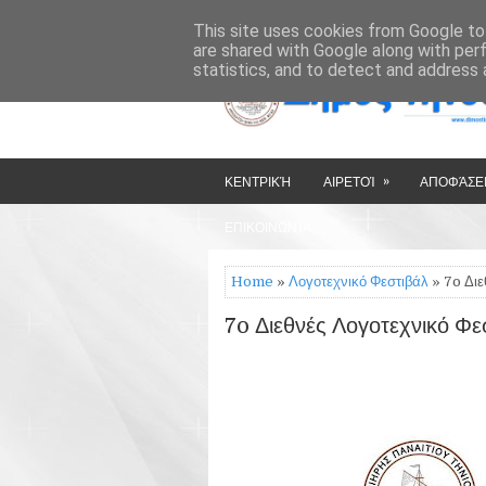
»
»
HOME
ΔΉΜΟΣ ΤΉΝΟΥ
This site uses cookies from Google to 
are shared with Google along with per
statistics, and to detect and address 
»
ΚΕΝΤΡΙΚΉ
ΑΙΡΕΤΟΊ
ΑΠΟΦΆΣΕΙ
ΕΠΙΚΟΙΝΩΝΊΑ
Home
»
Λογοτεχνικό Φεστιβάλ
» 7o Διε
7o Διεθνές Λογοτεχνικό Φε