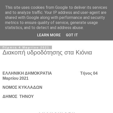
This site uses cookies from Google to deliver its services
and to analyze traffic. Your IP address and user-agent are
shared with Google along with performance and security
metrics to ensure quality of service, generate usage
statistics, and to detect and address abuse.
LEARN MORE
GOT IT
▼
Πέμπτη 4 Μαρτίου 2021
Διακοπή υδροδότησης στα Κιόνια
ΕΛΛΗΝΙΚΗ ΔΗΜΟΚΡΑΤΙΑ Τήνος 04
Μαρτίου 2021
ΝΟΜΟΣ ΚΥΚΛΑΔΩΝ
ΔΗΜΟΣ
ΤΗΝΟΥ