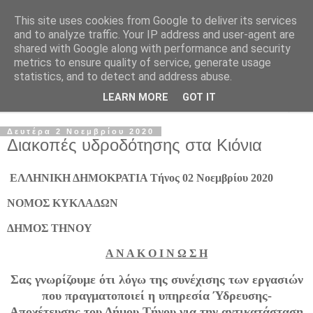
This site uses cookies from Google to deliver its services
and to analyze traffic. Your IP address and user-agent are
shared with Google along with performance and security
metrics to ensure quality of service, generate usage
statistics, and to detect and address abuse.
LEARN MORE
GOT IT
▼
Δευτέρα 2 Νοεμβρίου 2020
Διακοπές υδροδότησης στα Κιόνια
ΕΛΛΗΝΙΚΗ ΔΗΜΟΚΡΑΤΙΑ
Τήνος 02 Νοεμβρίου 2020
ΝΟΜΟΣ ΚΥΚΛΑΔΩΝ
ΔΗΜΟΣ ΤΗΝΟΥ
Α Ν Α Κ Ο Ι Ν Ω Σ Η
Σας γνωρίζουμε ότι λόγω της συνέχισης των εργασιών
που πραγματοποιεί η υπηρεσία Ύδρευσης-
Αποχέτευσης του Δήμου Τήνου για την αντικατάσταση