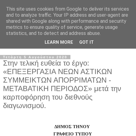
This site uses cookies from Google to deliver its services
and to analyze traffic. Your IP address and user-agent are
shared with Google along with performance and security
metrics to ensure quality of service, generate usage
statistics, and to detect and address abuse.
LEARN MORE
GOT IT
▼
Τετάρτη 5 Αυγούστου 2020
Στην τελική ευθεία το έργο:
«ΕΠΕΞΕΡΓΑΣΙΑ ΝΕΩΝ ΑΣΤΙΚΩΝ
ΣΥΜΜΕΙΚΤΩΝ ΑΠΟΡΡΙΜΑΤΩΝ -
ΜΕΤΑΒΑΤΙΚΗ ΠΕΡΙΟΔΟΣ» μετά την
καρποφόρηση του διεθνούς
διαγωνισμού.
ΔΗΜΟΣ ΤΗΝΟΥ
ΓΡΑΦΕΙΟ ΤΥΠΟΥ