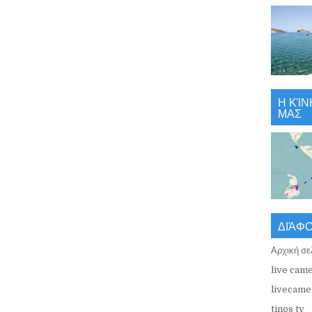
Η ΚΊΝ
ΜΑΣ
ΔΙΆΦ
Αρχική σε
live came
livecamer
tinos tv