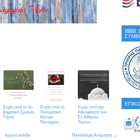
VIDEO
ΣΥΜΒ
ΕΠΙΚΟ
Ευχές από το 3ο
Ευχές από το
Ευχές από την
Δημοτικό Σχολείο
Πνευματικό
Αδελφότητα των
Τήνου
Κέντρο
Εν Αθήναις
Πανόρμου
Τηνίων
Αρχική σελίδα
Παλαιότερη Ανάρτηση →