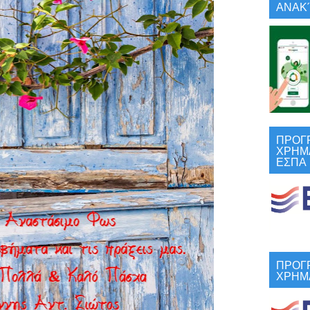
ΑΝΑΚΎ
ΠΡΟΓ
ΧΡΗΜ
ΕΣΠΑ
ΠΡΟΓ
ΧΡΗΜ