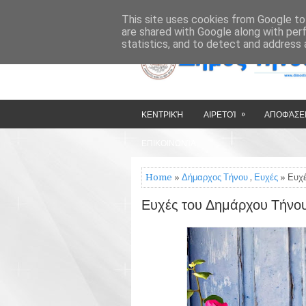
»
»
HOME
ΔΉΜΟΣ ΤΉΝΟΥ
This site uses cookies from Google to 
are shared with Google along with per
statistics, and to detect and address 
»
ΚΕΝΤΡΙΚΉ
ΑΙΡΕΤΟΊ
ΑΠΟΦΆΣΕΙ
ΕΠΙΚΟΙΝΩΝΊΑ
Home
»
Δήμαρχος Τήνου
,
Ευχές
» Ευχέ
Ευχές του Δημάρχου Τήνου 