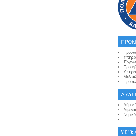
ΠΡΟΚ
Προσω
Υπηρε
Έργων
Προμη
Υπηρε
Μελετ
Προσκλ
ΔΙΑΥΓ
Δήμος 
Λιμενι
Νομικ
VIDEO: