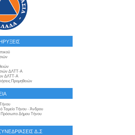
ΗΡΥΞΕΙΣ
πικού
σιών
θειών
σιών ΔΛΤΤ-Α
ών ΔΛΤΤ-Α
ήσεις Προμηθειών
ΕΙΑ
Τήνου
κό Ταμείο Τήνου - Άνδρου
ό Πρόσωπο Δήμου Τήνου
 ΣΥΝΕΔΡΙΆΣΕΙΣ Δ..Σ