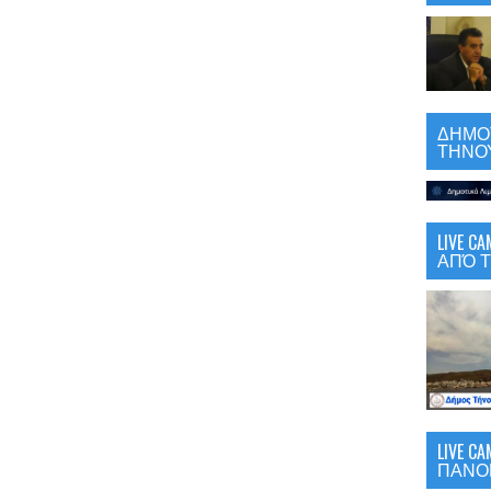
ΔΗΜΟΤ
ΤΗΝΟΥ
LIVE 
ΑΠΌ Τ
LIVE C
ΠΑΝΟ