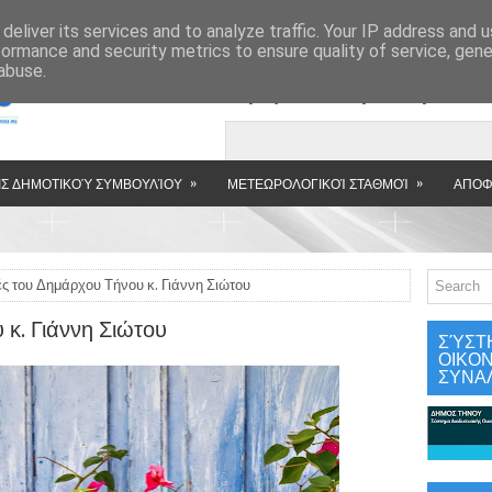
»
deliver its services and to analyze traffic. Your IP address and 
formance and security metrics to ensure quality of service, gen
abuse.
Εμφανιζόμενη αν
»
»
Σ ΔΗΜΟΤΙΚΟΎ ΣΥΜΒΟΥΛΊΟΥ
ΜΕΤΕΩΡΟΛΟΓΙΚΟΊ ΣΤΑΘΜΟΊ
ΑΠΟΦ
ς του Δημάρχου Τήνου κ. Γιάννη Σιώτου
κ. Γιάννη Σιώτου
ΣΎΣΤ
ΟΙΚΟ
ΣΥΝΑ