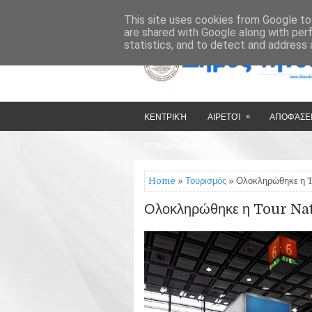
»
»
HOME
ΔΉΜΟΣ ΤΉΝΟΥ
This site uses cookies from Google to 
are shared with Google along with per
statistics, and to detect and address 
»
ΚΕΝΤΡΙΚΉ
ΑΙΡΕΤΟΊ
ΑΠΟΦΆΣΕΙ
ΕΠΙΚΟΙΝΩΝΊΑ
Home
»
Τουρισμός
» Ολοκληρώθηκε η To
Ολοκληρώθηκε η Tour Natu