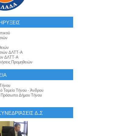
ΗΡΥΞΕΙΣ
πικού
σιών
θειών
σιών ΔΛΤΤ-Α
ών ΔΛΤΤ-Α
ήσεις Προμηθειών
ΕΙΑ
Τήνου
κό Ταμείο Τήνου - Άνδρου
ό Πρόσωπο Δήμου Τήνου
 ΣΥΝΕΔΡΙΆΣΕΙΣ Δ..Σ