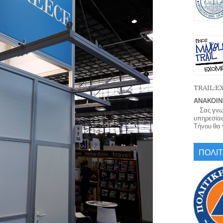
TRAIL:
ΑΝΑΚΟΙΝ
Σας γνωρί
υπηρεσίας
Τήνου θα γ
ΠΟΛΙΤ