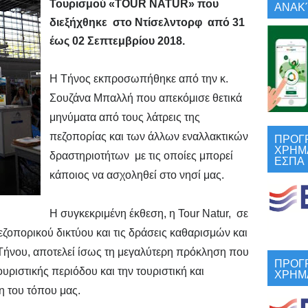
Τουρισμού «TOUR NATUR» που
ΑΝΑΚΎ
διεξήχθηκε στο Ντίσελντορφ από 31
έως 02 Σεπτεμβρίου 2018.
Η Τήνος εκπροσωπήθηκε από την κ.
Σουζάνα Μπαλλή που απεκόμισε θετικά
μηνύματα από τους λάτρεις της
ΠΡΟΓ
πεζοπορίας και των άλλων εναλλακτικών
ΧΡΗΜ
δραστηριοτήτων με τις οποίες μπορεί
ΕΣΠΑ
κάποιος να ασχοληθεί στο νησί μας.
Η συγκεκριμένη έκθεση, η Tour Natur, σε
ζοπορικού δικτύου και τις δράσεις καθαρισμών και
Τήνου, αποτελεί ίσως τη μεγαλύτερη πρόκληση που
ΠΡΟΓ
υριστικής περιόδου και την τουριστική και
ΧΡΗΜ
η του τόπου μας.