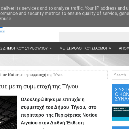
»
deliver its services and to analyze traffic. Your IP address and 
formance and security metrics to ensure quality of service, gen
abuse.
Εμφανιζόμενη αν
»
»
Σ ΔΗΜΟΤΙΚΟΎ ΣΥΜΒΟΥΛΊΟΥ
ΜΕΤΕΩΡΟΛΟΓΙΚΟΊ ΣΤΑΘΜΟΊ
ΑΠΟΦ
ur Natur με τη συμμετοχή της Τήνου
r με τη συμμετοχή της Τήνου
ΣΎΣΤ
ΟΙΚΟ
ΣΥΝΑ
Ολοκληρώθηκε με επιτυχία η
συμμετοχή του Δήμου Tήνου, στο
περίπτερο της Περιφέρειας Νοτίου
Αιγαίου στην Διεθνή Έκθεση