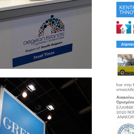
ΚΕΝΤ
ΤΗΝΟ
Δημοφι
bar στην 
ιστοσελίδ
Ανακοίνω
Ορισμέν
ΕΛΛΗΝΙΚ
2020 Ν
ΑΝΑΚΟΙΝΩ