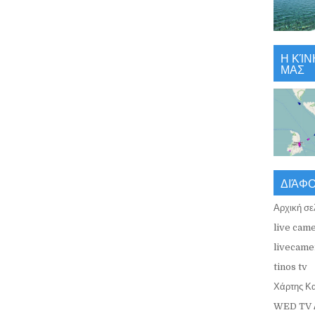
Η ΚΊΝ
ΜΑΣ
ΔΙΆΦ
Αρχική σε
live came
livecamer
tinos tv
Χάρτης Κ
WED TV 