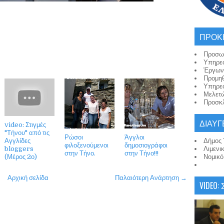
ΠΡΟΚ
Προσω
Υπηρε
Έργων
Προμη
Υπηρε
Μελετ
Προσκλ
ΔΙΑΥΓ
video: Στιγμές
"Τήνου" από τις
Ρώσοι
Άγγλοι
Αγγλίδες
Δήμος 
φιλοξενούμενοι
δημοσιογράφοι
bloggers
Λιμενι
στην Τήνο.
στην Τήνο!!!
(Μέρος 2ο)
Νομικ
Αρχική σελίδα
Παλαιότερη Ανάρτηση →
VIDEO: