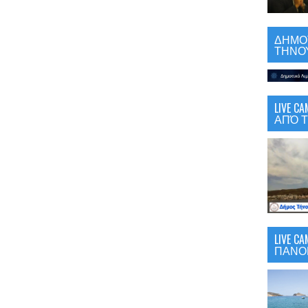
ΔΗΜΟΤ
ΤΗΝΟΥ
LIVE 
ΑΠΌ Τ
LIVE C
ΠΑΝΟ