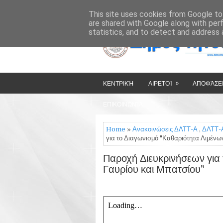
»
»
HOME
ΔΉΜΟΣ ΤΉΝΟΥ
This site uses cookies from Google to 
are shared with Google along with per
statistics, and to detect and address 
»
ΚΕΝΤΡΙΚΉ
ΑΙΡΕΤΟΊ
ΑΠΟΦΆΣΕΙ
ΕΠΙΚΟΙΝΩΝΊΑ
Home
»
Ανακοινώσεις ΔΛΤΤ-Α
,
ΔΛΤΤ-
για το Διαγωνισμό "Καθαριότητα Λιμένω
Παροχή Διευκρινήσεων για
Γαυρίου και Μπατσίου"