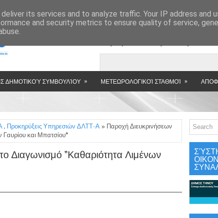
»
deliver its services and to analyze traffic. Your IP address and 
formance and security metrics to ensure quality of service, gen
abuse.
Εμφανιζόμενη αν
»
»
Σ ΔΗΜΟΤΙΚΟΎ ΣΥΜΒΟΥΛΊΟΥ
ΜΕΤΕΩΡΟΛΟΓΙΚΟΊ ΣΤΑΘΜΟΊ
ΑΠΟΦ
Α
,
Προκηρύξεις Υπηρεσιών ΔΛΤΤ-Α
» Παροχή Διευκρινήσεων
ν Γαυρίου και Μπατσίου"
ΣΎΣΤ
 το Διαγωνισμό "Καθαριότητα Λιμένων
ΟΙΚΟ
ΣΥΝΑ