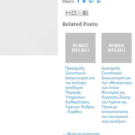
Share:
Related Posts:
Προκήρυξη
Διακήρυξη
Συνοπτικού
Συνοπτικού
Διαγωνισμού για
Διαγωνισμού για
την επιλογή
την «Μετακίνηση
αναδόχου
των Ιστών
Παροχής
Φωτισμού της
Υπηρεσιών
Χερσαίας Ζώνης
Καθαριότητας
του Λιμένα της
Λιμένων Άνδρου
Τήνου με
- Κορθίου
αντικατάσταση
του εσωτερικού
τους σωλήνα»
← Νεότερη ανάρτηση