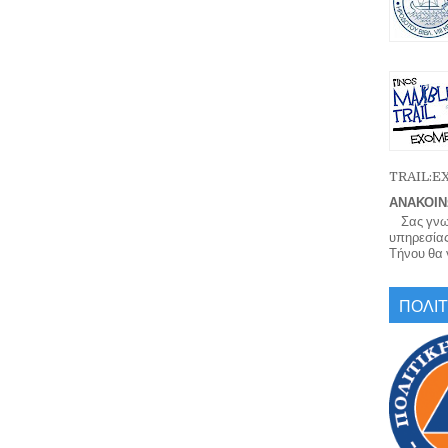
TRAIL:
ΑΝΑΚΟΙΝ
Σας γνωρί
υπηρεσίας
Τήνου θα γ
ΠΟΛΙΤ