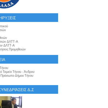
ΗΡΥΞΕΙΣ
πικού
σιών
θειών
σιών ΔΛΤΤ-Α
ών ΔΛΤΤ-Α
ήσεις Προμηθειών
ΕΙΑ
Τήνου
κό Ταμείο Τήνου - Άνδρου
ό Πρόσωπο Δήμου Τήνου
 ΣΥΝΕΔΡΙΆΣΕΙΣ Δ..Σ