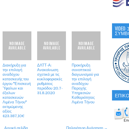
VIDEO
ΣΥΜΒ
Διακήρυξη για
ΔΛΤΤ-Α:
Προκήρυξη
την επιλογή
Ανακοίνωση
συνοπτικού
αναδόχου
σχετικά με τις
διαγωνισμού για
κατασκευής του
κυκλοφοριακές
την επιλογή
έργου "Επισκευή
ρυθμίσεις
αναδόχου
Ύφαλων και
περιόδου 20.7-
Παροχής
έξαλων
31.8.2020
Υπηρεσιών
ΕΠΙΚΟ
κατασκευών
Καθαριότητας
Λιμένα Τήνου"
Λιμένα Τήνου
εκτιμώμενης
αξίας
423.387,10€
Αρχική σελίδα
Παλαιότερη Ανάρτηση →