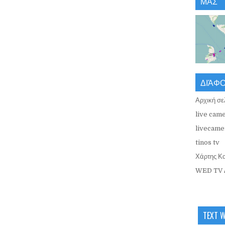
ΜΑΣ
ΔΙΆΦ
Αρχική σε
live came
livecamer
tinos tv
Χάρτης Κ
WED TV 
TEXT 