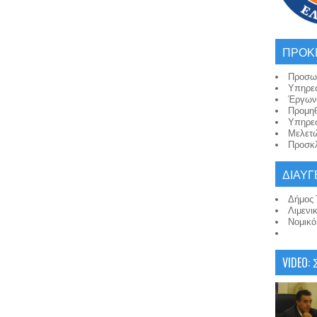
ΠΡΟΚ
Προσω
Υπηρε
Έργων
Προμη
Υπηρε
Μελετ
Προσκλ
ΔΙΑΥΓ
Δήμος 
Λιμενι
Νομικ
VIDEO: