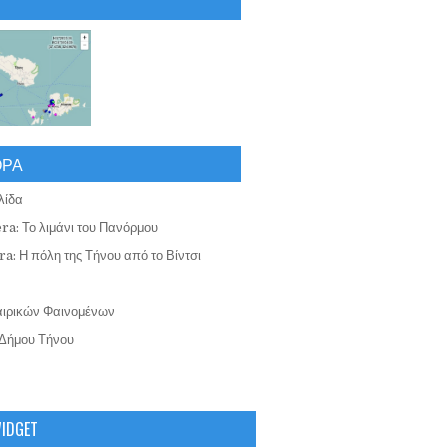
ΟΡΑ
λίδα
ra: Το λιμάνι του Πανόρμου
a: Η πόλη της Τήνου από το Βίντσι
αιρικών Φαινομένων
Δήμου Τήνου
WIDGET