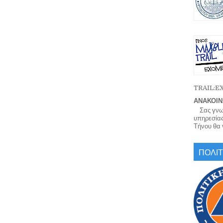
TRAIL:
ΑΝΑΚΟΙΝ
Σας γνωρί
υπηρεσίας
Τήνου θα γ
ΠΟΛΙΤ