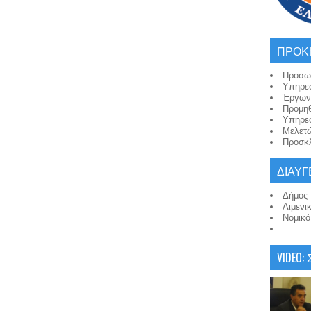
ΠΡΟΚ
Προσω
Υπηρε
Έργων
Προμη
Υπηρε
Μελετ
Προσκλ
ΔΙΑΥΓ
Δήμος 
Λιμενι
Νομικ
VIDEO: