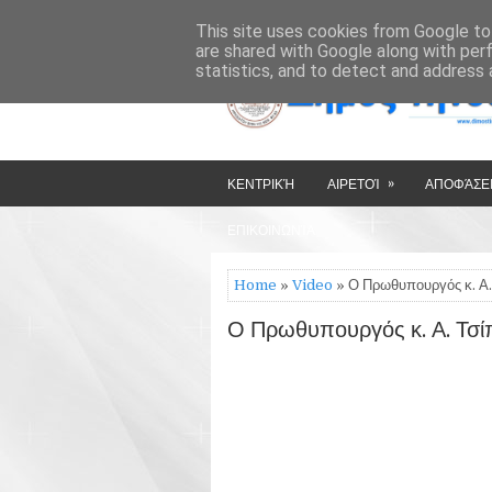
»
»
HOME
ΔΉΜΟΣ ΤΉΝΟΥ
This site uses cookies from Google to 
are shared with Google along with per
statistics, and to detect and address 
»
ΚΕΝΤΡΙΚΉ
ΑΙΡΕΤΟΊ
ΑΠΟΦΆΣΕΙ
ΕΠΙΚΟΙΝΩΝΊΑ
Home
»
Video
» Ο Πρωθυπουργός κ. Α.
Ο Πρωθυπουργός κ. Α. Τσί