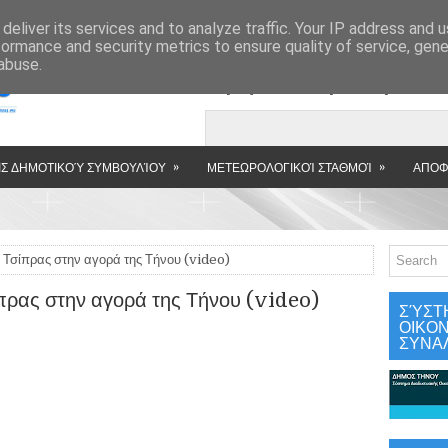
»
deliver its services and to analyze traffic. Your IP address and 
formance and security metrics to ensure quality of service, gen
abuse.
Εμφανιζόμενη αν
»
»
Σ ΔΗΜΟΤΙΚΟΎ ΣΥΜΒΟΥΛΊΟΥ
ΜΕΤΕΩΡΟΛΟΓΙΚΟΊ ΣΤΑΘΜΟΊ
ΑΠΟΦ
 Τσίπρας στην αγορά της Τήνου (video)
πρας στην αγορά της Τήνου (video)
ΣΎΣΤ
ΟΙΚΟ
ΣΥΝΑ