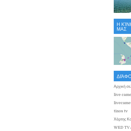
Η ΚΊΝ
ΜΑΣ
ΔΙΆΦ
Αρχική σε
live came
livecamer
tinos tv
Χάρτης Κ
WED TV 