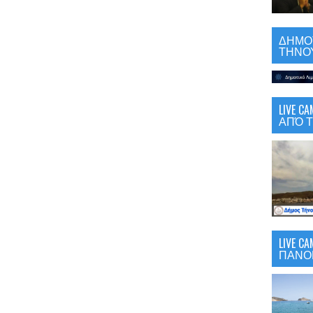
ΔΗΜΟΤ
ΤΗΝΟΥ
LIVE 
ΑΠΌ Τ
LIVE C
ΠΑΝΟ