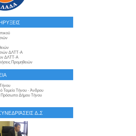
ΗΡΥΞΕΙΣ
πικού
σιών
θειών
σιών ΔΛΤΤ-Α
ών ΔΛΤΤ-Α
ήσεις Προμηθειών
ΕΙΑ
Τήνου
κό Ταμείο Τήνου - Άνδρου
ό Πρόσωπο Δήμου Τήνου
 ΣΥΝΕΔΡΙΆΣΕΙΣ Δ..Σ