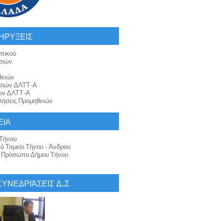
ΗΡΥΞΕΙΣ
πικού
σιών
θειών
σιών ΔΛΤΤ-Α
ών ΔΛΤΤ-Α
ήσεις Προμηθειών
ΕΙΑ
Τήνου
κό Ταμείο Τήνου - Άνδρου
ό Πρόσωπο Δήμου Τήνου
 ΣΥΝΕΔΡΙΆΣΕΙΣ Δ..Σ