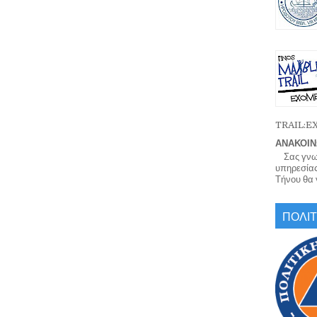
TRAIL:
ΑΝΑΚΟΙΝ
Σας γνωρί
υπηρεσίας
Τήνου θα γ
ΠΟΛΙΤ