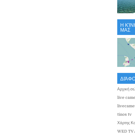
Η ΚΊΝ
ΜΑΣ
ΔΙΆΦ
Αρχική σε
live came
livecamer
tinos tv
Χάρτης Κ
WED TV 