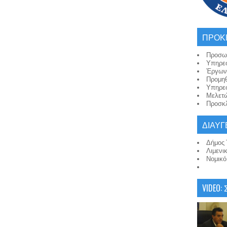
ΠΡΟΚ
Προσω
Υπηρε
Έργων
Προμη
Υπηρε
Μελετ
Προσκλ
ΔΙΑΥΓ
Δήμος 
Λιμενι
Νομικ
VIDEO: