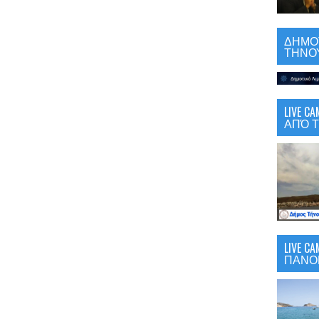
ΔΗΜΟΤ
ΤΗΝΟΥ
LIVE 
ΑΠΌ Τ
LIVE C
ΠΑΝΟ