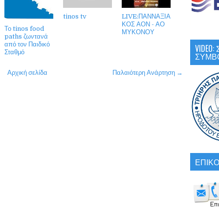
tinos tv
LIVE:ΠΑΝΝΑΞΙΑ
ΚΟΣ ΑΟΝ - ΑΟ
Το tinos food
ΜΥΚΟΝΟΥ
paths ζωντανά
από τον Παιδικό
VIDEO
Σταθμό
ΣΥΜΒ
Αρχική σελίδα
Παλαιότερη Ανάρτηση →
ΕΠΙΚΟ