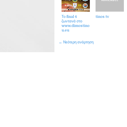
Το final 4
tinos tv
ζωντανά στο
www.dimostino
u.eu
← Νεότερη ανάρτηση